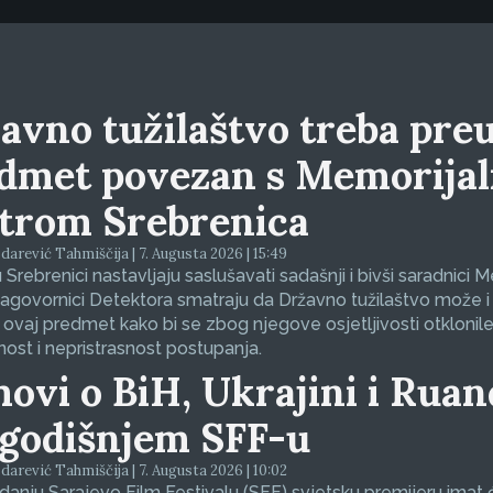
avno tužilaštvo treba preu
dmet povezan s Memorija
trom Srebrenica
arević Tahmiščija | 7. Augusta 2026 | 15:49
 Srebrenici nastavljaju saslušavati sadašnji i bivši saradnici 
sagovornici Detektora smatraju da Državno tužilaštvo može i
 ovaj predmet kako bi se zbog njegove osjetljivosti otklonil
nost i nepristrasnost postupanja.
movi o BiH, Ukrajini i Ruan
godišnjem SFF-u
arević Tahmiščija | 7. Augusta 2026 | 10:02
zdanju Sarajevo Film Festivalu (SFF) svjetsku premijeru imat 