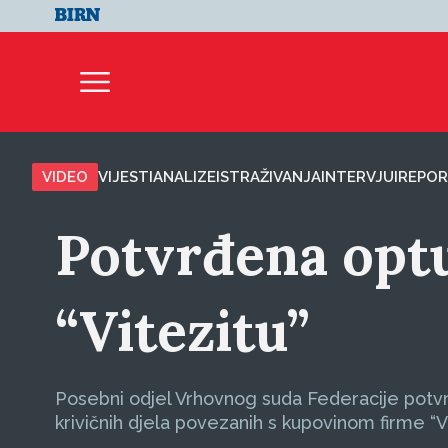
VIDEO
VIJESTI
ANALIZE
ISTRAŽIVANJA
INTERVJUI
REPOR
Potvrđena optu
“Vitezitu”
Posebni odjel Vrhovnog suda Federacije potvrdi
krivičnih djela povezanih s kupovinom firme “Vi