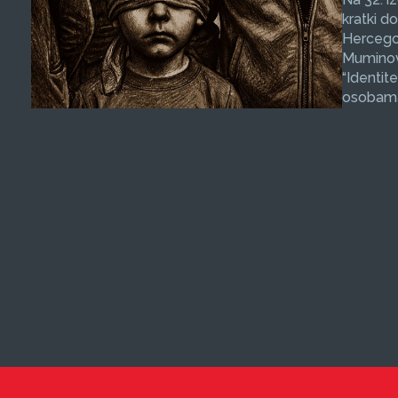
kratki d
Hercegov
Muminovi
“Identit
osobama 