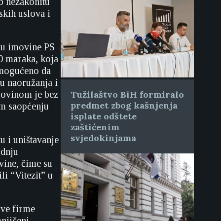
b nezakonitu
skih uslova i
nu imovine PS
00 maraka, koja
omogućeno da
ju naoružanja i
movinom je bez
Tužilaštvo BiH formiralo
predmet zbog kašnjenja
em saopćenju
isplate odštete
zaštićenim
svjedokinjama
u i uništavanje
odnju
vine, čime su
li “Vitezit” u
ove firme
mnjičeni