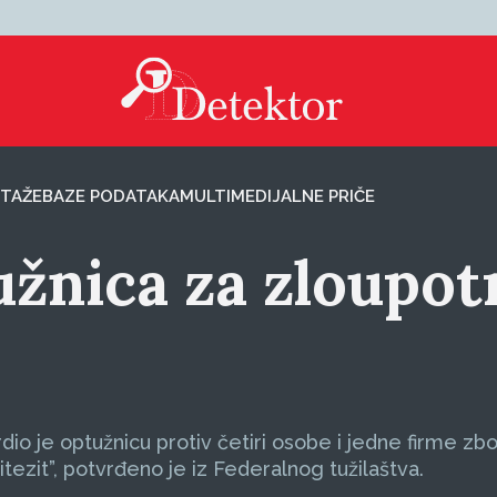
TAŽE
BAZE PODATAKA
MULTIMEDIJALNE PRIČE
žnica za zloupot
o je optužnicu protiv četiri osobe i jedne firme zbog
tezit”, potvrđeno je iz Federalnog tužilaštva.