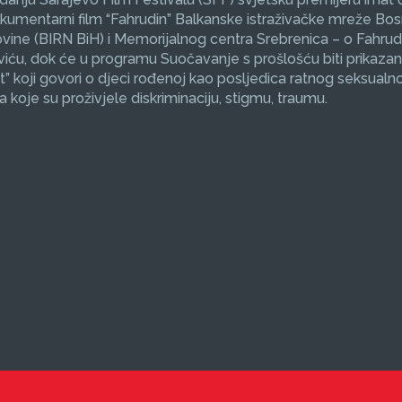
okumentarni film “Fahrudin” Balkanske istraživačke mreže Bos
ine (BIRN BiH) i Memorijalnog centra Srebrenica – o Fahrud
ću, dok će u programu Suočavanje s prošlošću biti prikazan
et” koji govori o djeci rođenoj kao posljedica ratnog seksualno
koje su proživjele diskriminaciju, stigmu, traumu.