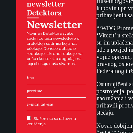
Huseinbegović
newsletter
kupovinu privr
Detektora
pribavljenih sa
Newsletter
“‘WDG Promet’ 
Novinari Detektora svake
‘Vitezit’ u st
sedmice pišu newslettere o
su im uplaćena
protekloj i sedmici koja nas
očekuje. Donose detalje iz
uđe u posjed i
redakcije, iskrene reakcije na
vojne opreme, 
priče i kontekst o događajima
pravnog osnov
koji oblikuju našu stvarnost.
Federalnog tuži
Osumnjičeni su
postrojenja, p
naoružanja i v
pribavili proti
stečaju.
Slažem se sa uslovima
korišćenja
Novac dobijen
“WDG” Vitez i 