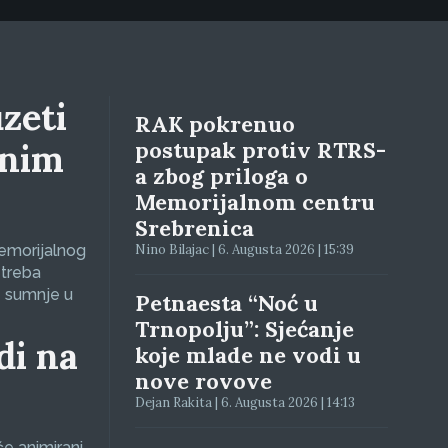
zeti
RAK pokrenuo
lnim
postupak protiv RTRS-
a zbog priloga o
Memorijalnom centru
Srebrenica
Memorijalnog
Nino Bilajac | 6. Augusta 2026 | 15:39
 treba
e sumnje u
Petnaesta “Noć u
Trnopolju”: Sjećanje
di na
koje mlade ne vodi u
nove rovove
Dejan Rakita | 6. Augusta 2026 | 14:13
će animirani