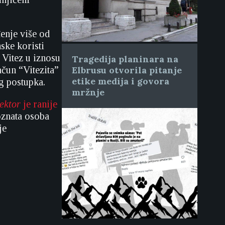
enje više od
ske koristi
Vitez u iznosu
Tragedija planinara na
ačun “Vitezita”
Elbrusu otvorila pitanje
etike medija i govora
g postupka.
mržnje
ektor
je ranije
oznata osoba
je