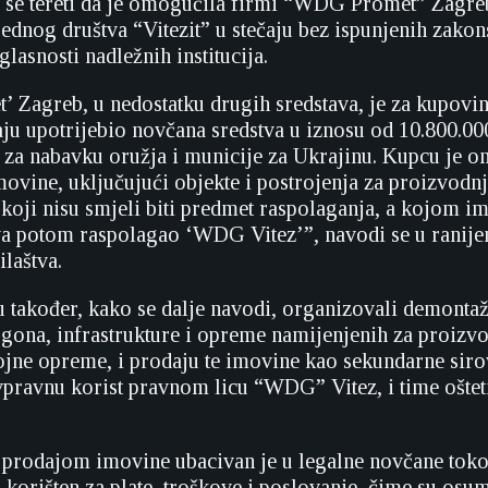
 se tereti da je omogućila firmi “WDG Promet” Zagre
ednog društva “Vitezit” u stečaju bez ispunjenih zakon
glasnosti nadležnih institucija.
Zagreb, u nedostatku drugih sredstava, je za kupovi
ečaju upotrijebio novčana sredstva u iznosu od 10.800.0
 za nabavku oružja i municije za Ukrajinu. Kupcu je 
movine, uključujući objekte i postrojenja za proizvodn
koji nisu smjeli biti predmet raspolaganja, a kojom i
a potom raspolagao ‘WDG Vitez’”, navodi se u ranij
laštva.
 također, kako se dalje navodi, organizovali demontaž
ogona, infrastrukture i opreme namijenjenih za proizv
ojne opreme, i prodaju te imovine kao sekundarne siro
vpravnu korist pravnom licu “WDG” Vitez, i time ošteti
 prodajom imovine ubacivan je u legalne novčane tok
korišten za plate, troškove i poslovanje, čime su osu