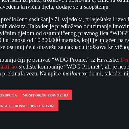
avedena krivična djela, dodaje se u saopštenju.
predloženo saslušanje 71 svjedoka, tri vještaka i izvođ
lnih dokaza. Također je predloženo oduzimanje imovin
rivičnim djelom od osumnjičenog pravnog lica “WDG” 
 i u iznosu od 10.800.000 maraka, koji je uplaćen na r
da se osumnjičeni obavežu za naknadu troškova krivično
anija čiji je osnivač “WDG Promet” iz Hrvatske.
Det
aktirao
sjedište kompanije “WDG Promet”, ali je nep
a prekinula vezu. Na upit
e-mailom
toj firmi, također ni
ORUPCIJA
MONITORING PRAVOSUĐA
ERACIJE BOSNE I HERCEGOVINE