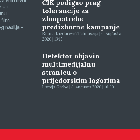
CIK podigao prag
ne i
tolerancije za
inu
zloupotrebe
 film
predizborne kampanje
g nasilja -
Emina Dizdarević Tahmiščija | 6. Augusta
2026 | 13:15
Detektor objavio
multimedijalnu
stranicu o
prijedorskim logorima
Lamija Grebo | 6. Augusta 2026 | 10:39