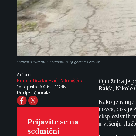
Pretresi u “Vitezitu” u oktobru 2025. godine. Foto: N1
Autor:
Emina Dizdarević Tahmiščija
Optužnica je p
15. aprila 2026. | 11:45
Raiča, Nikole 
Podjeli članak:
Kako je ranije 
novca, dok je Z
eksplozivnih ma
Prijavite se na
u vršenju služ
sedmični