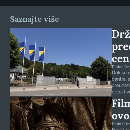
Saznajte više
Drž
pre
cen
Emina Dizd
Dok se u
centra, 
preuzeti
objektiv
Fil
ovo
Emina Dizd
Na 32. i