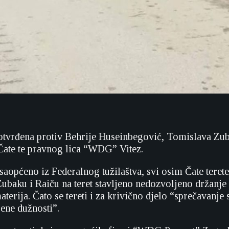
otvrđena protiv Behrije Huseinbegović, Tomislava Zub
Čate te pravnog lica “WDG” Vitez.
saopćeno iz Federalnog tužilaštva, svi osim Čate terete
ubaku i Raiču na teret stavljeno nedozvoljeno držanje 
terija. Čato se tereti i za krivično djelo “sprečavanje
bene dužnosti”.