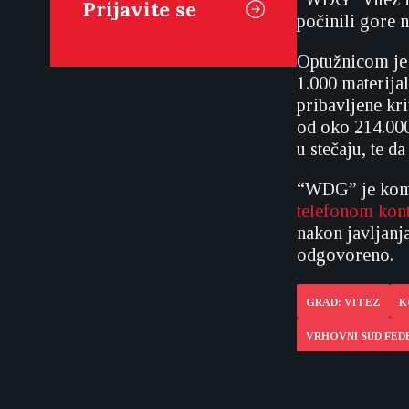
počinili gore n
Optužnicom je 
1.000 materija
pribavljene k
od oko 214.000
u stečaju, te 
“WDG” je komp
telefonom kont
nakon javljanj
odgovoreno.
GRAD: VITEZ
K
VRHOVNI SUD FED