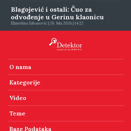
Blagojević i ostali: Čuo za
odvođenje u Gerinu klaonicu
Elmedina Šabanović | 20. Jula 2026 | 14:22
O nama
Kategorije
Video
Teme
Baze Podataka