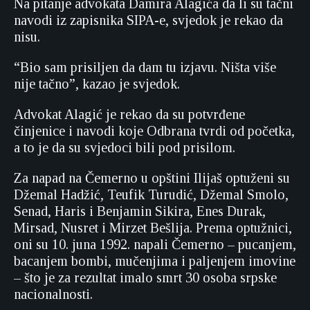
Na pitanje advokata Damira Alagića da li su tačni
navodi iz zapisnika SIPA-e, svjedok je rekao da
nisu.
“Bio sam prisiljen da dam tu izjavu. Ništa više
nije tačno”, kazao je svjedok.
Advokat Alagić je rekao da su potvrđene
činjenice i navodi koje Odbrana tvrdi od početka,
a to je da su svjedoci bili pod prisilom.
Za napad na Čemerno u opštini Ilijaš optuženi su
Džemal Hadžić, Teufik Turudić, Džemal Smolo,
Senad, Haris i Benjamin Sikira, Enes Durak,
Mirsad, Nusret i Mirzet Bešlija. Prema optužnici,
oni su 10. juna 1992. napali Čemerno – pucanjem,
bacanjem bombi, mučenjima i paljenjem imovine
– što je za rezultat imalo smrt 30 osoba srpske
nacionalnosti.