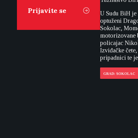
U Sudu BiH je
optuženi Drago
Sokolac, Momči
motorizovane b
policajac Niko
Izviđačke čete
pripadnici te j
GRAD: SOKOLAC