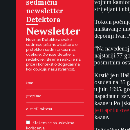
sedmični
vojnim kamioni
strijeljani i u
newsletter
Detektora
Tokom počinjen
Newsletter
uništavanje imo
deponiji Ivan P
Novinari Detektora svake
sedmice pišu newslettere o
“Na navedenoj l
protekloj i sedmici koja nas
očekuje. Donose detalje iz
najstariji 77 g
redakcije, iskrene reakcije na
posmrtnim ostac
priče i kontekst o događajima
koji oblikuju našu stvarnost.
Krstić je u Ha
osuđen na 35 g
u julu 1995. g
napadnut u zat
kazne u Poljsk
je u aprilu ov
kazne.
Slažem se sa uslovima
korišćenja
Tužilaštvo BiH 