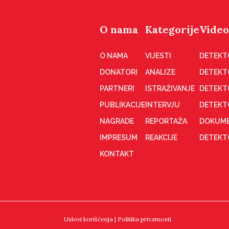
O nama
Kategorije
Video
O NAMA
VIJESTI
DETEKT
DONATORI
ANALIZE
DETEKT
PARTNERI
ISTRAŽIVANJE
DETEKT
PUBLIKACIJE
INTERVJU
DETEKT
NAGRADE
REPORTAŽA
DOKUME
IMPRESUM
REAKCIJE
DETEKTO
KONTAKT
Uslovi korišćenja
|
Politika privatnosti