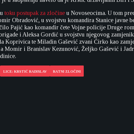
 u
toku postupak za zločine
u Novoseocima. U tom pre
mir Obradović, u svojstvu komandira Stanice javne b
lo Pajić kao komandir čete Vojne policije Druge rom
rigade i Aleksa Gordić u svojstvu njegovog zamjenika
la Koprivica te Miladin Gašević zvani Ćirko kao zam
, a Momir i Branislav Kezunović, Željko Gašević i Ja
edinice.
LICE: KRSTIĆ RADISLAV
RATNI ZLOČINI