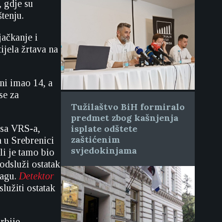
, gdje su
tenju.
jačkanje i
ijela žrtava na
ni imao 14, a
se za
Tužilaštvo BiH formiralo
predmet zbog kašnjenja
usa VRS-a,
isplate odštete
zaštićenim
 u Srebrenici
svjedokinjama
li je tamo bio
odsluži ostatak
agu.
Detektor
lužiti ostatak
rbije.