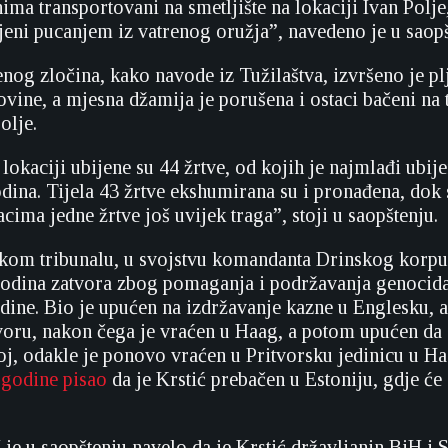
ma transportovani na smetljište na lokaciji Ivan Polje
bijeni pucanjem iz vatrenog oružja”, navedeno je u saopš
og zločina, kako navode iz Tužilaštva, izvršeno je pl
vine, a mjesna džamija je porušena i ostaci bačeni na t
olje.
okaciji ubijene su 44 žrtve, od kojih je najmlađi ubije
odina. Tijela 43 žrtve ekshumirana su i pronađena, dok 
ima jedne žrtve još uvijek traga”, stoji u saopštenju.
škom tribunalu, u svojstvu komandanta Drinskog korp
odina zatvora zbog pomaganja i podržavanja genocida
odine. Bio je upućen na izdržavanje kazne u Englesku, a
voru, nakon čega je vraćen u Haag, a potom upućen da 
oj, odakle je ponovo vraćen u Pritvorsku jedinicu u Ha
e godine pisao
da je Krstić prebačen u Estoniju, gdje će s
je u saopštenju navelo da je Krstić državljanin BiH i S