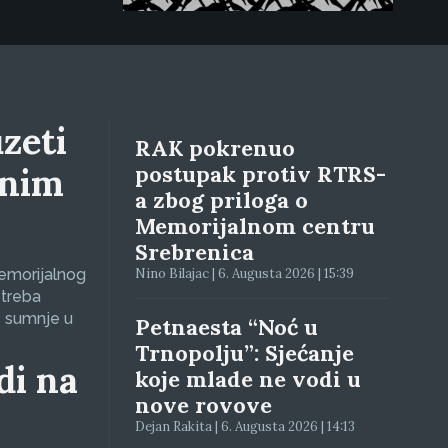
zeti
RAK pokrenuo
lnim
postupak protiv RTRS-
a zbog priloga o
Memorijalnom centru
Srebrenica
Memorijalnog
Nino Bilajac | 6. Augusta 2026 | 15:39
 treba
e sumnje u
Petnaesta “Noć u
Trnopolju”: Sjećanje
di na
koje mlade ne vodi u
nove rovove
Dejan Rakita | 6. Augusta 2026 | 14:13