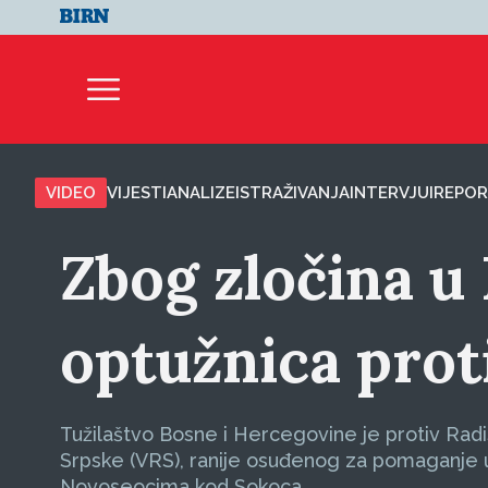
VIDEO
VIJESTI
ANALIZE
ISTRAŽIVANJA
INTERVJUI
REPOR
Zbog zločina 
optužnica prot
Tužilaštvo Bosne i Hercegovine je protiv Rad
Srpske (VRS), ranije osuđenog za pomaganje u
Novoseocima kod Sokoca.