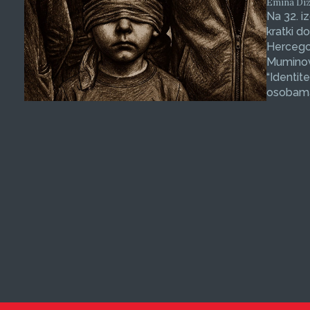
Emina Dizd
Na 32. i
kratki d
Hercegov
Muminovi
“Identit
osobama 