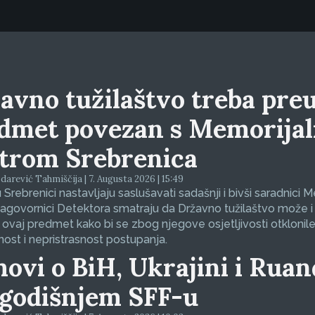
avno tužilaštvo treba preu
dmet povezan s Memorija
trom Srebrenica
arević Tahmiščija | 7. Augusta 2026 | 15:49
 Srebrenici nastavljaju saslušavati sadašnji i bivši saradnici 
sagovornici Detektora smatraju da Državno tužilaštvo može i
 ovaj predmet kako bi se zbog njegove osjetljivosti otklonil
nost i nepristrasnost postupanja.
movi o BiH, Ukrajini i Ruan
godišnjem SFF-u