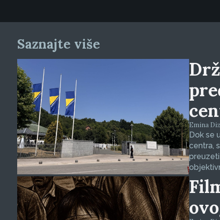
Saznajte više
Drž
pre
cen
Emina Dizd
Dok se u
centra, 
preuzeti
objektiv
Fil
ovo