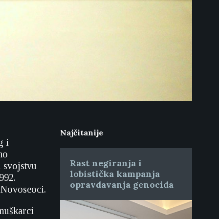
Najčitanije
g i
no
Rast negiranja i
 svojstvu
lobistička kampanja
992.
opravdavanja genocida
 Novoseoci.
 muškarci