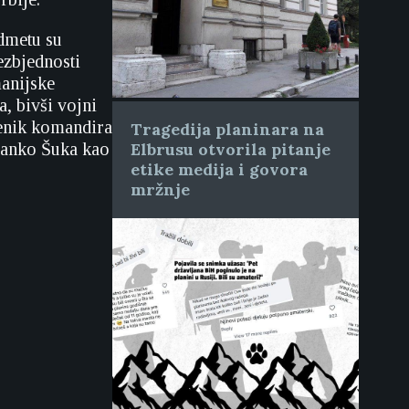
dmetu su
ezbjednosti
anijske
, bivši vojni
jenik komandira
Tragedija planinara na
dranko Šuka kao
Elbrusu otvorila pitanje
etike medija i govora
mržnje