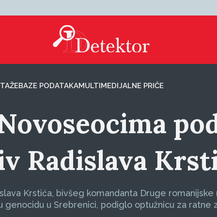
TAŽE
BAZE PODATAKA
MULTIMEDIJALNE PRIČE
u Novoseocima po
iv Radislava Krst
islava Krstića, bivšeg komandanta Druge romanijske
 genocidu u Srebrenici, podiglo optužnicu za ratne 