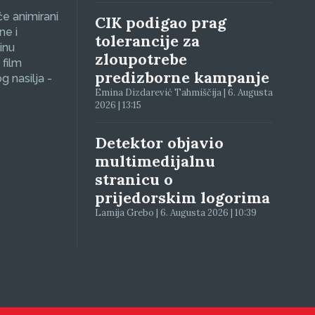
će animirani
CIK podigao prag
ne i
tolerancije za
inu
zloupotrebe
 film
predizborne kampanje
g nasilja -
Emina Dizdarević Tahmiščija | 6. Augusta
2026 | 13:15
Detektor objavio
multimedijalnu
stranicu o
prijedorskim logorima
Lamija Grebo | 6. Augusta 2026 | 10:39