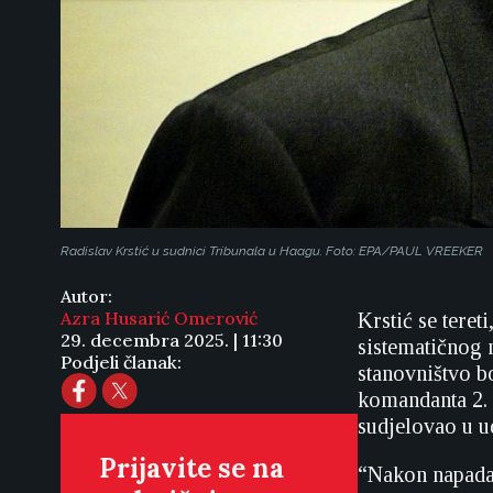
Radislav Krstić u sudnici Tribunala u Haagu. Foto: EPA/PAUL VREEKER
Autor:
Azra Husarić Omerović
Krstić se teret
29. decembra 2025. | 11:30
sistematičnog 
Podjeli članak:
stanovništvo b
komandanta 2. 
sudjelovao u 
Prijavite se na
“Nakon napada,