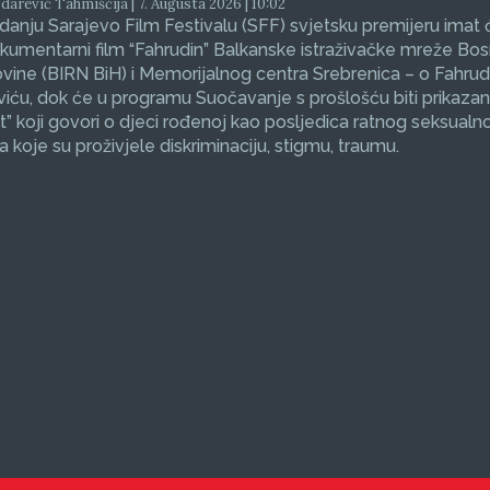
arević Tahmiščija | 7. Augusta 2026 | 10:02
zdanju Sarajevo Film Festivalu (SFF) svjetsku premijeru imat 
okumentarni film “Fahrudin” Balkanske istraživačke mreže Bos
ine (BIRN BiH) i Memorijalnog centra Srebrenica – o Fahrud
ću, dok će u programu Suočavanje s prošlošću biti prikazan
et” koji govori o djeci rođenoj kao posljedica ratnog seksualno
koje su proživjele diskriminaciju, stigmu, traumu.