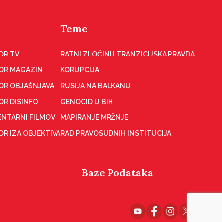
Teme
OR TV
RATNI ZLOČINI I TRANZICIJSKA PRAVDA
OR MAGAZIN
KORUPCIJA
OR OBJAŠNJAVA
RUSIJA NA BALKANU
OR DISINFO
GENOCID U BIH
NTARNI FILMOVI
MAPIRANJE MRŽNJE
R IZA OBJEKTIVA
RAD PRAVOSUDNIH INSTITUCIJA
Baze Podataka