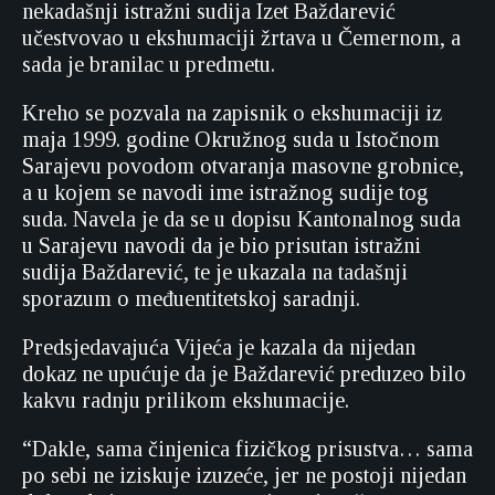
nekadašnji istražni sudija Izet Baždarević
učestvovao u ekshumaciji žrtava u Čemernom, a
sada je branilac u predmetu.
Kreho se pozvala na zapisnik o ekshumaciji iz
maja 1999. godine Okružnog suda u Istočnom
Sarajevu povodom otvaranja masovne grobnice,
a u kojem se navodi ime istražnog sudije tog
suda. Navela je da se u dopisu Kantonalnog suda
u Sarajevu navodi da je bio prisutan istražni
sudija Baždarević, te je ukazala na tadašnji
sporazum o međuentitetskoj saradnji.
Predsjedavajuća Vijeća je kazala da nijedan
dokaz ne upućuje da je Baždarević preduzeo bilo
kakvu radnju prilikom ekshumacije.
“Dakle, sama činjenica fizičkog prisustva… sama
po sebi ne iziskuje izuzeće, jer ne postoji nijedan