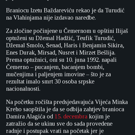
Braniocu Izetu Baždareviću rekao je da Turudić
na Vlahinjama nije izdavao naredbe.
Za zločine počinjene u Čemernom u opštini Ilijaš
optuženi su Džemal Hadžić, Teufik Turudić,
Džemal Smolo, Senad, Haris i Benjamin Sikira,
Enes Durak, Mirsad, Nusret i Mirzet Bešlija.
Prema optužnici, oni su 10. juna 1992. napali
Čemerno – pucanjem, bacanjem bombi,
mučenjima i paljenjem imovine – što je za
rezultat imalo smrt 30 osoba srpske
nacionalnosti.
Na početku ročišta predsjedavajuća Vijeća Minka
Kreho saopštila je da se odbija zahtjev branioca
Damira Alagića od
15. decembra
kojim je
zatražio da se ukinu sve do sada provedene
radnje i postupak vrati na početak jer je