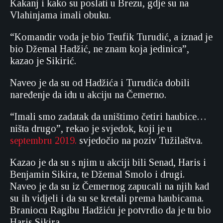
Kakanj i kako su poslati u Brezu, gdje su na
Vlahinjama imali obuku.
“Komandir voda je bio Teufik Turudić, a iznad je
bio Džemal Hadžić, ne znam koja jedinica”,
kazao je Sikirić.
Naveo je da su od Hadžića i Turudića dobili
naređenje da idu u akciju na Čemerno.
“Imali smo zadatak da uništimo četiri haubice…
ništa drugo”, rekao je svjedok, koji je u
septembru 2019.
svjedočio na poziv Tužilaštva.
Kazao je da su s njim u akciji bili Senad, Haris i
Benjamin Sikira, te Džemal Smolo i drugi.
Naveo je da su iz Čemernog zapucali na njih kad
su ih vidjeli i da su se kretali prema haubicama.
Braniocu Ragibu Hadžiću je potvrdio da je tu bio
Haris Sikira.