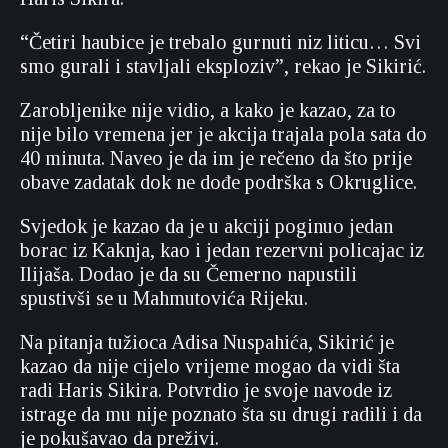
“Četiri haubice je trebalo gurnuti niz liticu… Svi
smo gurali i stavljali eksploziv”, rekao je Sikirić.
Zarobljenike nije vidio, a kako je kazao, za to
nije bilo vremena jer je akcija trajala pola sata do
40 minuta. Naveo je da im je rečeno da što prije
obave zadatak dok ne dođe podrška s Okruglice.
Svjedok je kazao da je u akciji poginuo jedan
borac iz Kaknja, kao i jedan rezervni policajac iz
Ilijaša. Dodao je da su Čemerno napustili
spustivši se u Mahmutovića Rijeku.
Na pitanja tužioca Adisa Nuspahića, Sikirić je
kazao da nije cijelo vrijeme mogao da vidi šta
radi Haris Sikira. Potvrdio je svoje navode iz
istrage da mu nije poznato šta su drugi radili i da
je pokušavao da preživi.