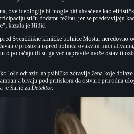
a, ove ideologije bi mogle biti shvaćene kao elitističk
ticipaciju stiču dodatnu težinu, jer se predstavljaju ka
”, kazala je Hidić.
 ispred Sveučilišne kliničke bolnice Mostar neredovno 
Davanje prostora ispred bolnica ovakvim inicijativama
m o pobačaju ili su ga već napravile može ostaviti ozb
ko loše odraziti na psihičko zdravlje žena koje dolaze 
kampanja bivaju pod pritiskom da ostvare prirodnu ulo
a je Šarić za
Detektor.