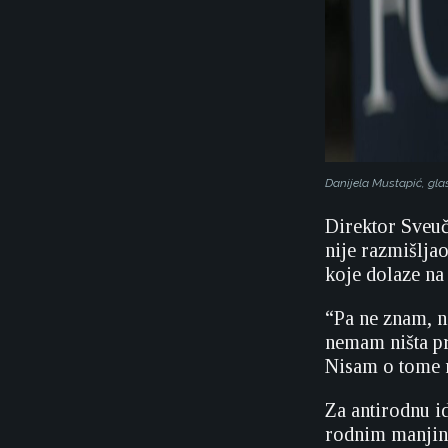
Danijela Mustapić, gla
Direktor Sveuč
nije razmišlja
koje dolaze na 
“Pa ne znam, n
nemam ništa pro
Nisam o tome r
Za antirodnu i
rodnim manjina