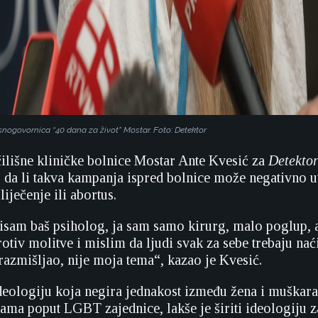
snogovornica “40 dana za život” Mostar. Foto: Detektor
ilišne kliničke bolnice Mostar Ante Kvesić za
Detekto
o da li takva kampanja ispred bolnice može negativno ut
liječenje ili abortus.
isam baš psiholog, ja sam samo kirurg, malo poglup, a
tiv molitve i mislim da ljudi svak za sebe trebaju naći
azmišljao, nije moja tema“, kazao je Kvesić.
deologiju koja negira jednakost između žena i muškarac
ma poput LGBT zajednice, lakše je širiti ideologiju 