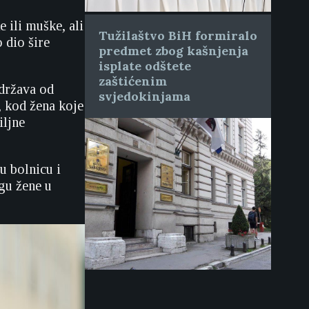
e ili muške, ali
Tužilaštvo BiH formiralo
o dio šire
predmet zbog kašnjenja
isplate odštete
zaštićenim
održava od
svjedokinjama
, kod žena koje
iljne
u bolnicu i
gu žene u