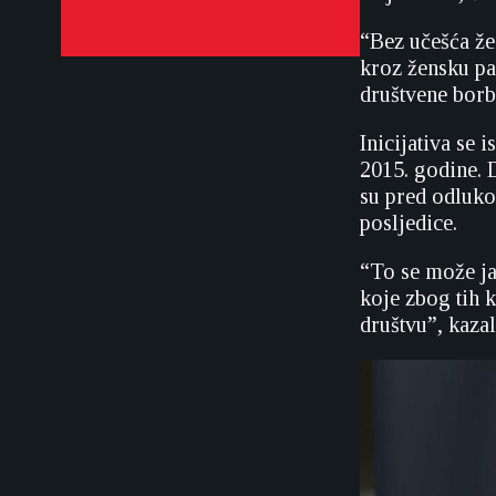
“Bez učešća žen
kroz žensku par
društvene borbe
Inicijativa se
2015. godine.
su pred odluko
posljedice.
“To se može ja
koje zbog tih 
društvu”, kazal