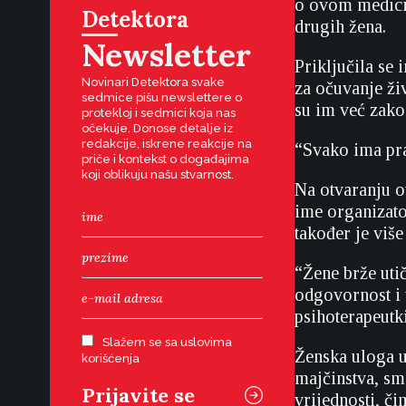
o ovom medicin
Detektora
drugih žena.
Newsletter
Priključila se 
Novinari Detektora svake
za očuvanje ži
sedmice pišu newslettere o
su im već zako
protekloj i sedmici koja nas
očekuje. Donose detalje iz
redakcije, iskrene reakcije na
“Svako ima pra
priče i kontekst o događajima
koji oblikuju našu stvarnost.
Na otvaranju o
ime organizato
također je viš
“Žene brže utič
odgovornost i 
psihoterapeutki
Slažem se sa uslovima
Ženska uloga u
korišćenja
majčinstva, sm
vrijednosti, čim