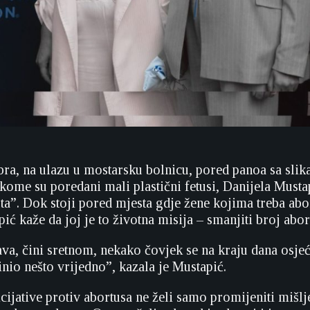
bra, na ulazu u mostarsku bolnicu, pored panoa sa sli
 kome su poredani mali plastični fetusi, Danijela Musta
ta”. Dok stoji pored mjesta gdje žene kojima treba abo
ić kaže da joj je to
životna misija – smanjiti broj abor
va, čini sretnom, nekako čovjek se na kraju dana osje
inio nešto vrijedno”, kazala je Mustapić.
cijative protiv abortusa ne želi samo promijeniti mišlj