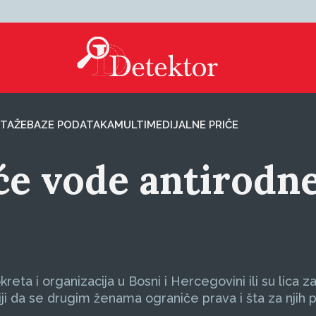
TAŽE
BAZE PODATAKA
MULTIMEDIJALNE PRIČE
će vode antirodn
eta i organizacija u Bosni i Hercegovini ili su lica z
iji da se drugim ženama ograniče prava i šta za njih p