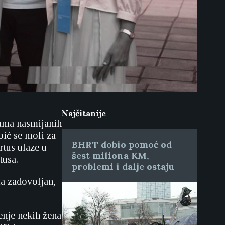
Najčitanije
kama nasmijanih
pić se moli za
BHRT dobio pomoć od
rtus ulaze u
šest miliona KM,
tusa.
problemi i dalje ostaju
ća zadovoljan,
enje nekih žena