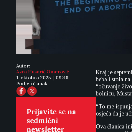
Autor:
Azra Husarić Omerović
Kraj je septem
1. oktobra 2025. | 09:48
beba i stola na
Podjeli članak:
“očuvanje živo
bolnicu, Mustap
“To me ispunja
Prijavite se na
osjeća da je uč
sedmični
Ova članica ini
newsletter