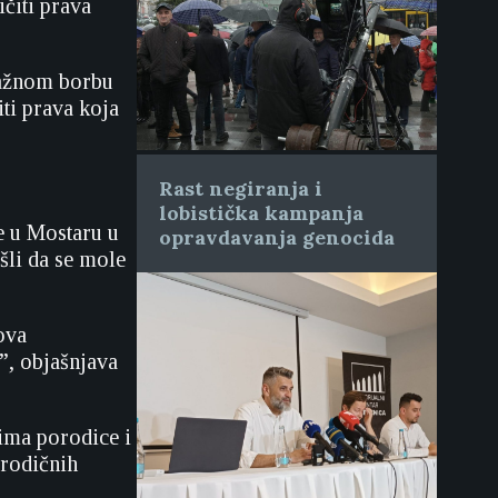
čiti prava
 važnom borbu
ti prava koja
Rast negiranja i
lobistička kampanja
e u Mostaru u
opravdavanja genocida
šli da se mole
ova
”, objašnjava
ima porodice i
orodičnih