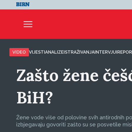
VIDEO
VIJESTI
ANALIZE
ISTRAŽIVANJA
INTERVJUI
REPOR
Zašto žene češ
BiH?
Žene vode više od polovine svih antirodnih pokr
izbjegavaju govoriti zašto su se posvetile mis