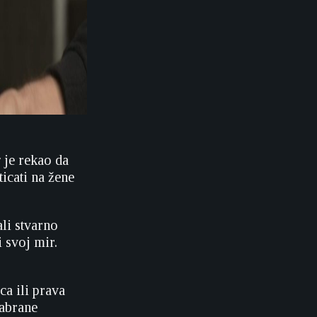
r
je rekao
da
icati na žene
li stvarno
 svoj mir.
a ili prava
zabrane