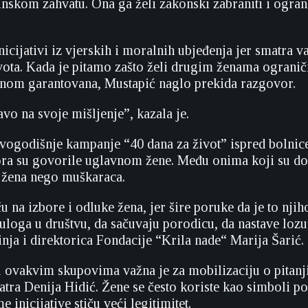
skom zahvatu. Ona ga želi zakonski zabraniti i ograni
inicijativi iz vjerskih i moralnih ubjeđenja jer smatra
vota. Kada je pitamo zašto želi drugim ženama ograniči
nom garantovana, Mustapić naglo prekida razgovor.
vo na svoje mišljenje”, kazala je.
vogodišnje kampanje “40 dana za život” ispred bolnic
ra su govorile uglavnom žene. Među onima koji su do
e žena nego muškaraca.
u na izbore i odluke žena, jer šire poruke da je to njih
uloga u društvu, da sačuvaju porodicu, da nastave lozu
nja i direktorica Fondacije “Krila nade“ Marija Šarić.
 ovakvim skupovima važna je za mobilizaciju o pitanj
atra Denija Hidić. Žene se često koriste kao simboli p
e inicijative stiču veći legitimitet.