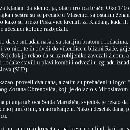
a Kladanj da idemo, ja, otac i trojica braće. Oko 140 
ajka i sestra su se predale u Vlasenici sa ostalim žena
io kako su preko Piskavice krenuli za Kladanj, kada ih 
se učesnici kolone razbježali.
ao da se sutradan našao sa starijim bratom i rođacima, 
i vojnici, te ih odveli do vikendice u blizini Rače, gdje
ći. Svjedok je rekao da su zarobljenike zavezali žicom, 
 rođake stavili u plavi kombi i odvezli u zgradu iznad 
slova (SUP).
 kazao, proveli dva dana, a zatim su prebačeni u logor 
snog Zorana Obrenovića, koji je dolazio s Miroslavom
a pitanja tužioca Seida Marušića, svjedok je rekao da 
kirnoj uniformi, s naoružanjem. Nakon desetak dana, p
icu.
et, mi smo oko kreveta, a na krevetu su ljudi koji su is