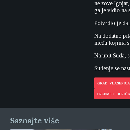
ne zove Ignjat
ga je vidio na s
Potvrdio je da 
Na dodatno pita
među kojima su
Na upit Suda, s
Suđenje se nast
GRAD: VLASENICA
PREDMET: ĐURIĆ 
Saznajte više