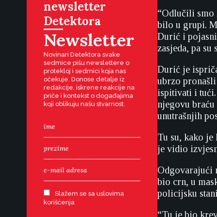
newsletter
“Odlučili smo z
Detektora
bilo u grupi. M
Newsletter
Durić i pojasn
zasjeda, pa su 
Novinari Detektora svake
sedmice pišu newslettere o
Durić je isprič
protekloj i sedmici koja nas
očekuje. Donose detalje iz
ubrzo pronašli 
redakcije, iskrene reakcije na
ispitivati i tu
priče i kontekst o događajima
njegovu braću i
koji oblikuju našu stvarnost.
unutrašnjih po
Tu su, kako je
je vidio izvje
Odgovarajući n
bio crn, u mas
policijsku stan
Slažem se sa uslovima
korišćenja
“Tu je bio krev