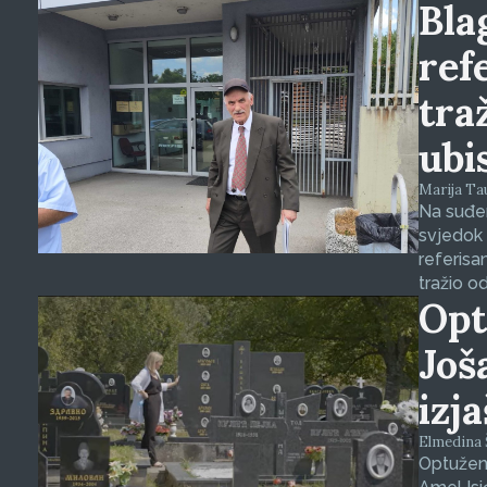
Blag
ref
tra
ubi
Marija Tauš
Na suđen
svjedok 
referisa
tražio o
Opt
Još
izj
Elmedina Š
Optuženi