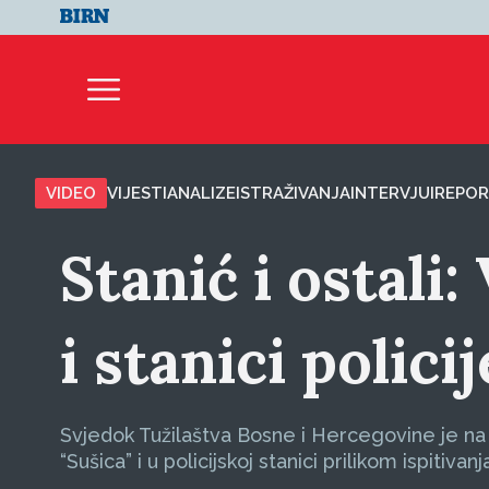
VIDEO
VIJESTI
ANALIZE
ISTRAŽIVANJA
INTERVJUI
REPOR
Stanić i ostali
i stanici polici
Svjedok Tužilaštva Bosne i Hercegovine je na s
“Sušica” i u policijskoj stanici prilikom ispitivanj