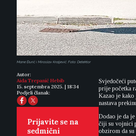
Mane Đurić i Miroslav Kraljević. Foto: Detektor
Autor:
Aida Trepanić Hebib
Svjedočeći put
15. septembra 2025. | 18:34
prije početka 
Podjeli članak:
Kazao je kako 
nastava prekin
Dodao je da je
Prijavite se na
čiji su vojnici
sedmični
obzirom da su s