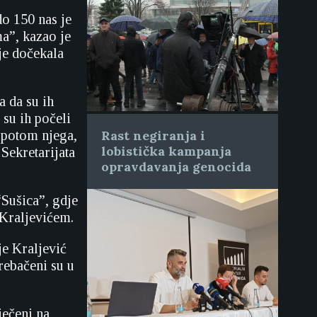
do 150 nas je
ma”, kazao je
je dočekala
a da su ih
 su ih počeli
a potom njega,
Rast negiranja i
lobistička kampanja
Sekretarijata
opravdavanja genocida
“Sušica”, gdje
 Kraljevićem.
je Kraljević
rebačeni su u
ječeni na