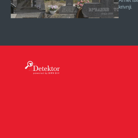
Amel Isi
krivnji.