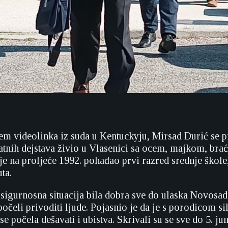
em videolinka iz suda u Kentuckyju, Mirsad Durić se pr
ratnih dejstava živio u Vlasenici sa ocem, majkom, bra
je na proljeće 1992. pohađao prvi razred srednje škole,
uta.
 sigurnosna situacija bila dobra sve do ulaska Novosa
 počeli privoditi ljude. Pojasnio je da je s porodicom s
e počela dešavati i ubistva. Skrivali su se sve do 5. jun