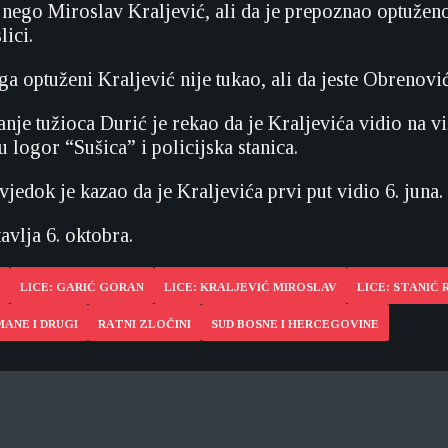
, nego Miroslav Kraljević, ali da je prepoznao optužen
lici.
ga optuženi Kraljević nije tukao, ali da jeste Obrenović
nje tužioca Durić je rekao da je Kraljevića vidio na vi
 logor “Sušica” i policijska stanica.
vjedok je kazao da je Kraljevića prvi put vidio 6. juna.
avlja 6. oktobra.
LICE: GARIĆ GORAN
LICE: KRALJEVIĆ MIROSLAV
LICE: STANIĆ
MANE I DRUGI
RATNI ZLOČINI
SUD BOSNE I HERCEGOVINE