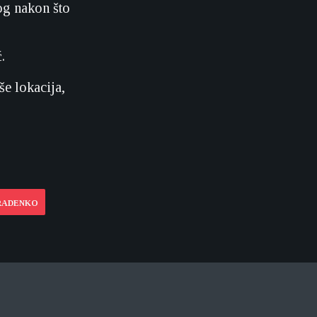
og nakon što
.
še lokacija,
 RADENKO