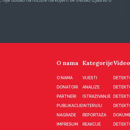
ć nije došao na ročište na kojem se trebao izjasniti o
O nama
Kategorije
Video
O NAMA
VIJESTI
DETEKT
DONATORI
ANALIZE
DETEKT
PARTNERI
ISTRAŽIVANJE
DETEKT
PUBLIKACIJE
INTERVJU
DETEKT
NAGRADE
REPORTAŽA
DOKUME
IMPRESUM
REAKCIJE
DETEKTO