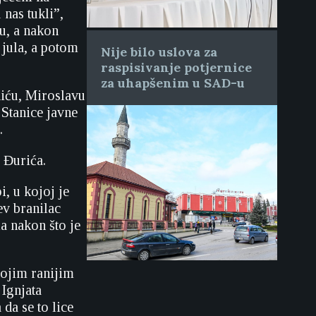
 nas tukli”,
tu, a nakon
 jula, a potom
Nije bilo uslova za
raspisivanje potjernice
za uhapšenim u SAD-u
niću, Miroslavu
 Stanice javne
.
 Đurića.
, u kojoj je
ev branilac
la nakon što je
vojim ranijim
Ignjata
da se to lice