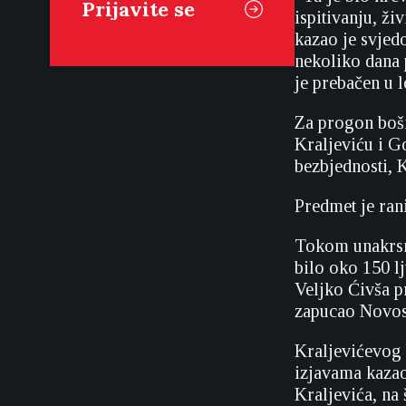
ispitivanju, ži
kazao je svjedo
nekoliko dana 
je prebačen u 
Za progon bošn
Kraljeviću i G
bezbjednosti, 
Predmet je ran
Tokom unakrsno
bilo oko 150 l
Veljko Ćivša pr
zapucao Novosa
Kraljevićevog 
izjavama kazao
Kraljevića, na