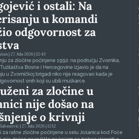
ojević i ostali: Na
erisanju u komandi
žio odgovornost za
stva
an | 27. Jula 2026 | 12:43
ju za zločine počinjene 1992. na području Zvornika,
Tužilaštva Bosne i Hercegovine izjavio je da na
nju u Zvorničkoj brigadi niko nije reagovao kada je
dgovornost onih koji su ubili muškarce.
uženi za zločine u
anici nije došao na
ašnjenje o krivnji
abanović | 27. Jula 2026 | 12:12
 za ratne zločine počinjene u selu Jošanica kod Foče