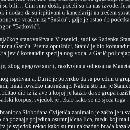
vi su bili… Čim smo došli, počeli su da nas izvode. Jesu
k i dodao da su ispitivani u kancelariji na trećem spra
ponovno vraćeni za “Sušicu”, gdje je ostao do početka
logor “Batković”.
jačkog stanovništva u Vlasenici, sudi se Radenku Sta
oranu Gariću. Prema optužnici, Stanić je bio komandir
Kraljević komandir specijalnog voda, a Garić policajac
ije, zbog njegove smrti, razdvojen u odnosu na Maneta
g ispitivanja, Durić je potvrdio da su pojedini u grupi
judi, imali lovačko naoružanje. Nakon što mu je Stanić
očitao dio iz izjave u kojoj je kazao da se grupa raziš
dski korpus, svjedok je rekao kako se ne sjeća toga.
branioca Slobodana Cvijetića zanimalo je zašto je u s
 da poznaje pojedina osumnjičena lica, među kojima i 
 šta je svjedok rekao kako su mu naknadno braća kazala 