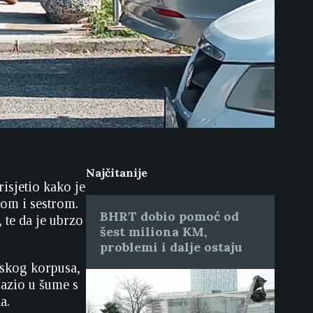
Najčitanije
isjetio kako je
ćom i sestrom.
BHRT dobio pomoć od
 te da je ubrzo
šest miliona KM,
problemi i dalje ostaju
dskog korpusa,
ilazio u šume s
a.