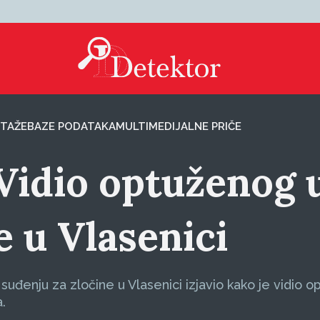
TAŽE
BAZE PODATAKA
MULTIMEDIJALNE PRIČE
: Vidio optuženog 
je u Vlasenici
uđenju za zločine u Vlasenici izjavio kako je vidio 
a.