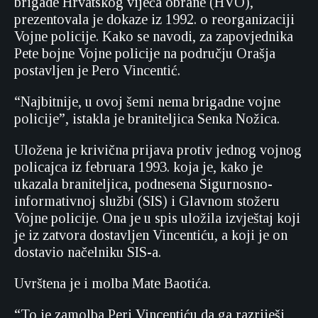
brigade Hrvatskog vijeća obrane (HVO),
prezentovala je dokaze iz 1992. o reorganizaciji
Vojne policije. Kako se navodi, za zapovjednika
Pete bojne Vojne policije na području Orašja
postavljen je Pero Vincentić.
“Najbitnije, u ovoj šemi nema brigadne vojne
policije”, istakla je braniteljica Senka Nožica.
Uložena je krivična prijava protiv jednog vojnog
policajca iz februara 1993. koja je, kako je
ukazala braniteljica, podnesena Sigurnosno-
informativnoj službi (SIS) i Glavnom stožeru
Vojne policije. Ona je u spis uložila izvještaj koji
je iz zatvora dostavljen Vincentiću, a koji je on
dostavio načelniku SIS-a.
Uvrštena je i molba Mate Baotića.
“To je zamolba Peri Vincentiću da ga razriješi