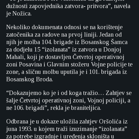
dužnosti zapovjednika zatvora- pritvora”, navela
je Nožica.
Nekoliko dokumenata odnosi se na korištenje
zatočenika za radove na prvoj liniji. Jedan od
njih je molba 104. brigade iz Bosanskog Šamca
za dodjelu 15 “izolanata” iz zatvora u Donjoj
Mahali, koji je dostavljen Četvrtoj operativnoj
zoni Posavina i Glavnim stožeru Vojne policije te
zone, a sličnu molbu uputila je i 101. brigada iz
Bosanskog Broda.
“Dokazujemo ko je i od koga tražio… Zahtjev se
šalje Četvrtoj operativnoj zoni, Vojnoj policiji, a
ne 106. brigadi”, rekla je braniteljica.
Odbrana je u dokaze uložila zahtjev Oršolića iz
juna 1993. u kojem traži izuzimanje “izolanata”
za potrebe izgradnje i uređenja skloništa u