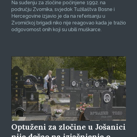
Na suđenju za zločine počinjene 1992. na
području Zvornika, svjedok Tužilaštva Bosne i
Hercegovine izjavio je da na referisanju u
Zvorničkoj brigadi niko nije reagovao kada je tražio
odgovornost onih koji su ubili muškarce.
Optuženi za zločine u Jošanici
nije došao na izjašnjenje o