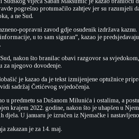
i Sudskog vijeća Šaban Maksumić je kazao braniocu d
ravde pogrešno protumačilo zahtjev jer su razumjeli da
oka, a ne Sud.
Kazneno-popravni zavod gdje osuđenik izdržava kaznu
 informacije, u to sam siguran”, kazao je predsjedavaju
.
 Sud, nakon što branilac obavi razgovor sa svjedokom,
bu za njegovo dovođenje.
dobašić je kazao da je tekst izmijenjene optužnice pri
 vidi sadržaj Četićevog svjedočenja.
no u predmetu sa Dušanom Milunića i ostalima, a post
ojen krajem 2022. godine, nakon što je uhapšen u Nje
h djela. U januaru je izručen iz Njemačke i nastavljen
ja zakazan je za 14. maj.