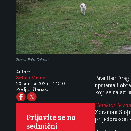
Zecovi. Foto: Detektor
Autor:
Selma Melez
Branilac Drago
23. aprila 2025. | 14:40
uputama i obra
Podjeli članak:
koji se nalazi 
Detektor je ran
Zoranom Stojn
Prijavite se na
prijedorskom s
sedmični