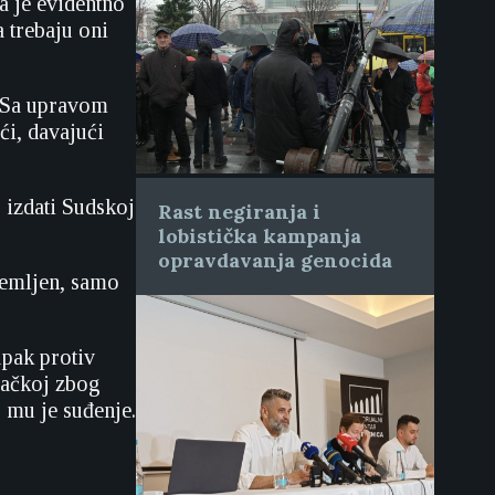
a je evidentno
 trebaju oni
. Sa upravom
ći, davajući
 izdati Sudskoj
Rast negiranja i
lobistička kampanja
opravdavanja genocida
premljen, samo
upak protiv
mačkoj zbog
o mu je suđenje.