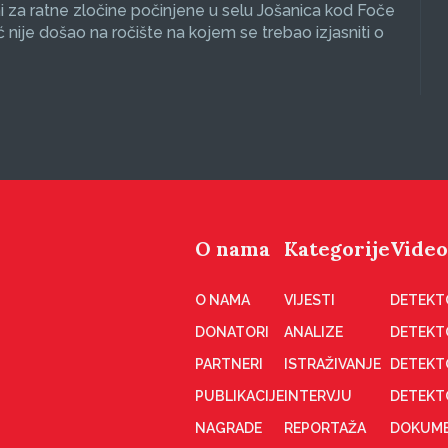
 za ratne zločine počinjene u selu Jošanica kod Foče
ć nije došao na ročište na kojem se trebao izjasniti o
O nama
Kategorije
Video
O NAMA
VIJESTI
DETEKT
DONATORI
ANALIZE
DETEKT
PARTNERI
ISTRAŽIVANJE
DETEKT
PUBLIKACIJE
INTERVJU
DETEKT
NAGRADE
REPORTAŽA
DOKUME