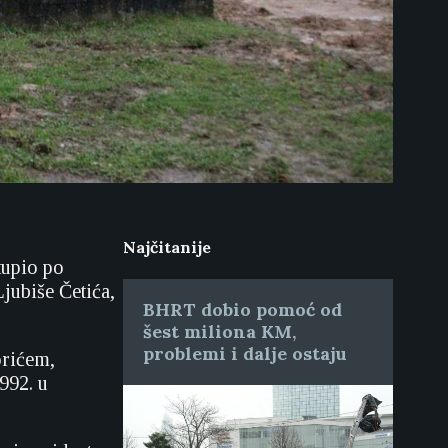
Najčitanije
tupio po
jubiše Četića,
BHRT dobio pomoć od
šest miliona KM,
problemi i dalje ostaju
orićem,
992. u