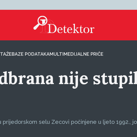
TAŽE
BAZE PODATAKA
MULTIMEDIJALNE PRIČE
dbrana nije stupi
rijedorskom selu Zecovi počinjene u ljeto 1992., još 