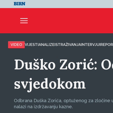
VIDEO
VIJESTI
ANALIZE
ISTRAŽIVANJA
INTERVJUI
REPOR
Duško Zorić: O
svjedokom
Odbrana Duška Zorića, optuženog za zločine u p
nalazi na izdržavanju kazne.