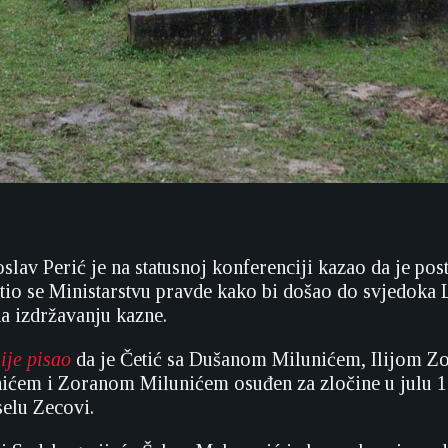
slav Perić je na statusnoj konferenciji kazao da je pos
tio se Ministarstvu pravde kako bi došao do svjedoka L
na izdržavanju kazne.
ije pisao
da je Četić sa Dušanom Milunićem, Ilijom Z
ićem i Zoranom Milunićem osuđen za zločine u julu 1
elu Zecovi.