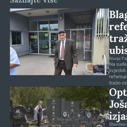
Blag
ref
tra
ubi
Marija Tauš
Na suđen
svjedok 
referisa
tražio o
Opt
Još
izj
Elmedina Š