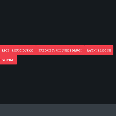
LICE: ZORIĆ DUŠKO
PREDMET: MILUNIĆ I DRUGI
RATNI ZLOČINI
CEGOVINE