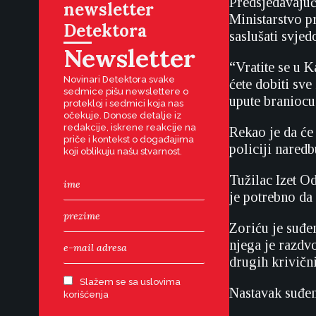
Predsjedavajuć
newsletter
Ministarstvo p
Detektora
saslušati svjed
Newsletter
“Vratite se u 
Novinari Detektora svake
ćete dobiti sve
sedmice pišu newslettere o
upute braniocu
protekloj i sedmici koja nas
očekuje. Donose detalje iz
redakcije, iskrene reakcije na
Rekao je da će
priče i kontekst o događajima
policiji nared
koji oblikuju našu stvarnost.
Tužilac Izet O
je potrebno da
Zoriću je suđe
njega je razdv
drugih krivični
Slažem se sa uslovima
Nastavak suđen
korišćenja