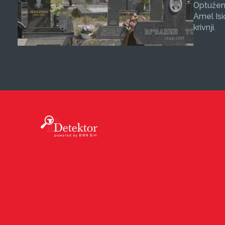
Optuženi
Amel Isi
krivnji.