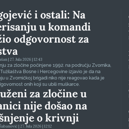
ojević i ostali: Na
erisanju u komandi
žio odgovornost za
stva
an | 27. Jula 2026 | 12:43
ju za zločine počinjene 1992. na području Zvornika,
Tužilaštva Bosne i Hercegovine izjavio je da na
nju u Zvorničkoj brigadi niko nije reagovao kada je
dgovornost onih koji su ubili muškarce.
uženi za zločine u
anici nije došao na
ašnjenje o krivnji
abanović | 27. Jula 2026 | 12:12