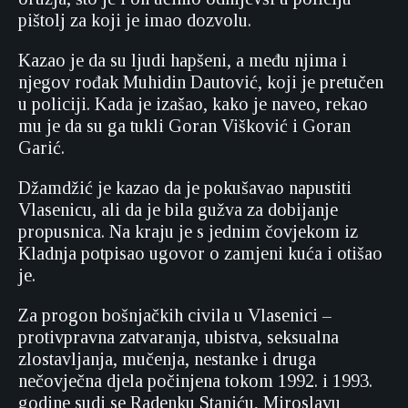
pištolj za koji je imao dozvolu.
Kazao je da su ljudi hapšeni, a među njima i
njegov rođak Muhidin Dautović, koji je pretučen
u policiji. Kada je izašao, kako je naveo, rekao
mu je da su ga tukli Goran Višković i Goran
Garić.
Džamdžić je kazao da je pokušavao napustiti
Vlasenicu, ali da je bila gužva za dobijanje
propusnica. Na kraju je s jednim čovjekom iz
Kladnja potpisao ugovor o zamjeni kuća i otišao
je.
Za progon bošnjačkih civila u Vlasenici –
protivpravna zatvaranja, ubistva, seksualna
zlostavljanja, mučenja, nestanke i druga
nečovječna djela počinjena tokom 1992. i 1993.
godine sudi se Radenku Staniću, Miroslavu