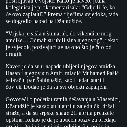
postrojavanje vojske. Kako je naveo, jedna
koleginica je prokomentarisala: “Gdje li će, ko
će ovo zaplatiti?” Prema riječima svjedoka, tada
se dogodio napad na Džamdžiće.
“Vojska je sišla u šumarak, do vikendice mog
amdiže… Odmah su ubili sina njegovog”, rekao
je svjedok, pozivajući se na ono što je čuo od
drugih.
Naveo je da su u napadu ubijeni njegov amidža
Hasan i njegov sin Amir, mladić Muhamed Pašić
te bračni par Šahinpašić, kao i jedan stariji
čovjek. Dodao je da su svi objekti zapaljeni.
Govoreći o početku ratnih dešavanja u Vlasenici,
Džamdžić je kazao su u aprilu zajednički držali
straže, a da su srpske snage 21. aprila preuzele
opštinu. Rekao je da je upućen poziv za predaju
oružja, što je i on učinio odnijevši u policiju