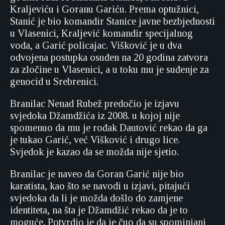
Kraljeviću i Goranu Gariću. Prema optužnici,
Stanić je bio komandir Stanice javne bezbjednosti
u Vlasenici, Kraljević komandir specijalnog
voda, a Garić policajac. Višković je u dva
odvojena postupka osuđen na 20 godina zatvora
za zločine u Vlasenici, a u toku mu je suđenje za
genocid u Srebrenici.
Branilac Nenad Rubež predočio je izjavu
svjedoka Džamdžića iz 2008. u kojoj nije
spomenuo da mu je rođak Dautović rekao da ga
je tukao Garić, već Višković i drugo lice.
Svjedok je kazao da se možda nije sjetio.
Branilac je naveo da Goran Garić nije bio
karatista, kao što se navodi u izjavi, pitajući
svjedoka da li je možda došlo do zamjene
identiteta, na šta je Džamdžić rekao da je to
moguće. Potvrdio je da je čuo da su spominjani