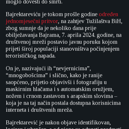
moglo dovesti do smrti.
Bajrektareviću je tokom prošle godine
određen
jednomjesečni pritvor
, na zahtjev Tužilaštva BiH,
zbog sumnje da je nekoliko dana prije
obilježavanja Bajrama, 7. aprila 2024. godine, na
društvenoj mreži postavio javnu poruku kojom
prijeti široj populaciji stanovništva počinjenjem
terorističkog napada.
On je, nazivajući ih “nevjernicima”,
“mnogobošcima” i slično, kako je ranije
saopćeno, prijetio objavivši i fotografiju u
maskirnim hlačama i s automatskim oružjem,
nožem i crnom zastavom s arapskim slovima –
koja je na taj način postala dostupna korisnicima
interneta i društvenih mreža.
Bajrektarević je nakon objave identifikovan,