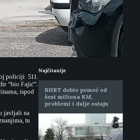
Najčitanije
j policiji 511.
ir “bio Fajić”.
BHRT dobio pomoć od
alinama, ispod
šest miliona KM,
problemi i dalje ostaju
 javljali na
znanjima, tu