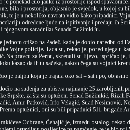
ko je ponekad čuo jauke iz prostorije ispod spavaonice
ne, bila i prostorija, objasnio je svjedok, u kojoj su b
k, te je u nekoliko navrata vidio kako pripadnici Vojn
celariju određene ljude na ispitivanje i predaju ih Šer
u i njegovom saradniku Senadu Bužimkiću.
 je jednom otišao na Padež, kada je dobio naredbu od Fa
ike Vojne policije. Tada su, rekao je, pored njega u ka
ć. Na pravcu za Pernu, skrenuli su lijevo, ispričao je, 
oku kazao da ih tu sačeka, nakon čega su vojnici krenu
uo je paljbu koja je trajala oko sat – sat i po, objasnio
edočio na suđenju za ubistva najmanje 25 zarobljenih p
ke Srpske, za šta su optuženi Senad Bužimkić, Rizah F
adić, Amir Patković, Irfo Velagić, Suad Nesimović, Ne
Prema optužnici, oni su bili pripadnici 511. brigade A
imkićeve Odbrane, Ćehajić je, između ostalog, rekao 
blemi ostavljaju posljedice na pamćenje, te je bio pri V