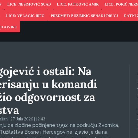
N
LICE: NESIMOVIĆ SUAD
LICE: PATKOVIĆ AMIR
LICE: PORIĆ NER
LICE: VELAGIĆ IRFO
PREDMET: BUŽIMKIĆ SENAD I DRUGI
RATNI 
CEGOVINE
ojević i ostali: Na
erisanju u komandi
žio odgovornost za
stva
an | 27. Jula 2026 | 12:43
ju za zločine počinjene 1992. na području Zvornika,
Tužilaštva Bosne i Hercegovine izjavio je da na