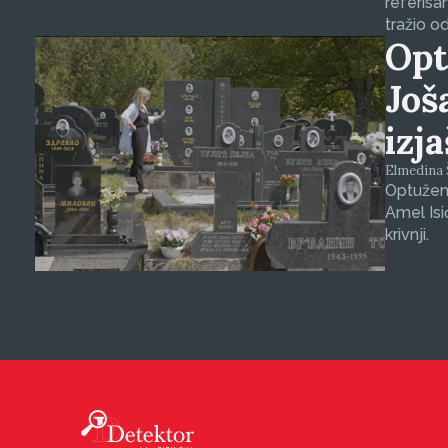
referisa
tražio o
Opt
Još
izj
Elmedina Š
Optuženi
Amel Isi
krivnji.