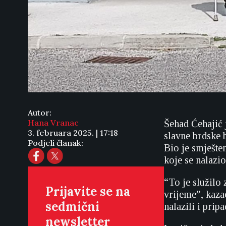
Autor:
Hana Vranac
Šehad Ćehajić j
3. februara 2025. | 17:18
slavne brdske 
Podjeli članak:
Bio je smješten
koje se nalazio
“To je služilo 
Prijavite se na
vrijeme”, kaza
sedmični
nalazili i prip
newsletter