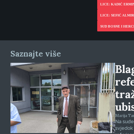
LICE: KADIĆ ERMI
LICE: SEFIĆ ALMIR
SUD BOSNE I HER
Saznajte više
Blag
ref
tra
ubi
Marija Tauš
Na suđen
svjedok 