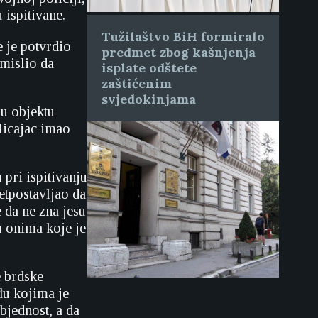
 ispitivane.
Tužilaštvo BiH formiralo
e je potvrdio
predmet zbog kašnjenja
 mislio da
isplate odštete
zaštićenim
svjedokinjama
 u objektu
olicajac imao
pri ispitivanju
etpostavljao da
e da ne zna jesu
u onima koje je
e brdske
đu kojima je
jednost, a da