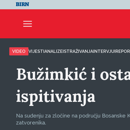
VIDEO
VIJESTI
ANALIZE
ISTRAŽIVANJA
INTERVJUI
REPOR
Bužimkić i osta
ispitivanja
Na suđenju za zločine na području Bosanske Kru
zatvorenika.