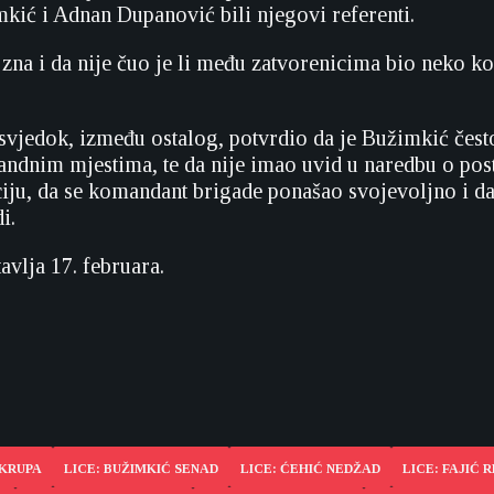
kić i Adnan Dupanović bili njegovi referenti.
 zna i da nije čuo je li među zatvorenicima bio neko ko
vjedok, između ostalog, potvrdio da je Bužimkić čest
ndnim mjestima, te da nije imao uvid u naredbu o pos
ciju, da se komandant brigade ponašao svojevoljno i da
i.
avlja 17. februara.
 KRUPA
LICE: BUŽIMKIĆ SENAD
LICE: ĆEHIĆ NEDŽAD
LICE: FAJIĆ 