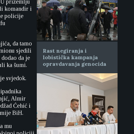
. U prizemlju
ili komandir i
e policije
ifu
jića, da tamo
mionu sjedili
Rast negiranja i
lobistička kampanja
i dodao da je
opravdavanja genocida
li ka šumi.
 je svjedok.
ripadnika
ajić, Almir
džad Ćehić i
rmije BiH.
da mu
ojnoj policiji,