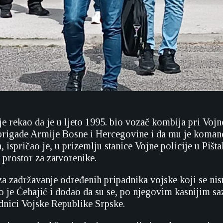
e rekao da je u ljeto 1995. bio vozač kombija pri Vojno
brigade Armije Bosne i Hercegovine i da mu je komand
, ispričao je, u prizemlju stanice Vojne policije u Pišt
 prostor za zatvorenike.
za zadržavanje određenih pripadnika vojske koji se nisu
o je Ćehajić i dodao da su se, po njegovim kasnijim sa
adnici Vojske Republike Srpske.