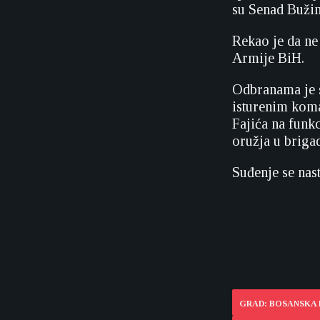
su Senad Bužim
Rekao je da ne
Armije BiH.
Odbranama je s
isturenim koma
Fajića na funk
oružja u brigad
Suđenje se nast
GRAD: BOSANSKA