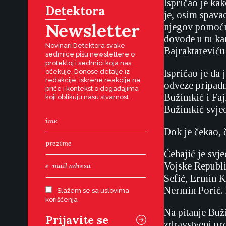
Ispričao je ka
Detektora
je, osim spavao
Newsletter
njegov pomoćni
dovode u tu kan
Novinari Detektora svake
Bajraktarević
sedmice pišu newslettere o
protekloj i sedmici koja nas
očekuje. Donose detalje iz
Ispričao je da
redakcije, iskrene reakcije na
odveze pripadn
priče i kontekst o događajima
Bužimkić i Faji
koji oblikuju našu stvarnost.
Bužimkić svjed
Dok je čekao, č
Ćehajić je svj
Vojske Republi
Sefić, Ermin K
Nermin Porić. 
Slažem se sa uslovima
korišćenja
Na pitanje Buž
zdravstveni pro