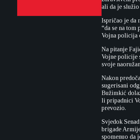
ali da je služi
Ispričao je da 
“da se na tom 
Vojna policija
Na pitanje Faj
Vojne policije 
svoje naoružan
Nakon predočav
sugerisani odgo
Bužimkić dolazi
li pripadnici 
prevozio.
Svjedok Senad 
brigade Armije
spomenuo da je