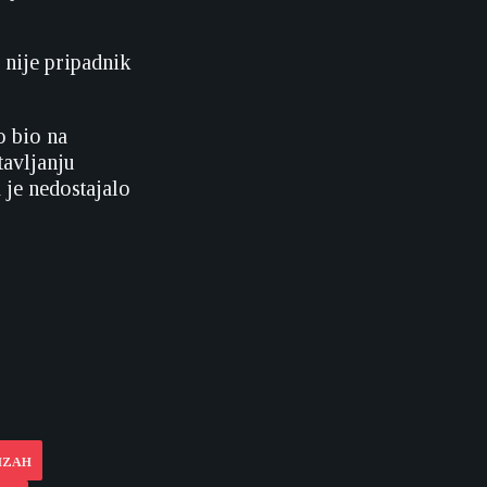
 nije pripadnik
o bio na
tavljanju
 je nedostajalo
RIZAH