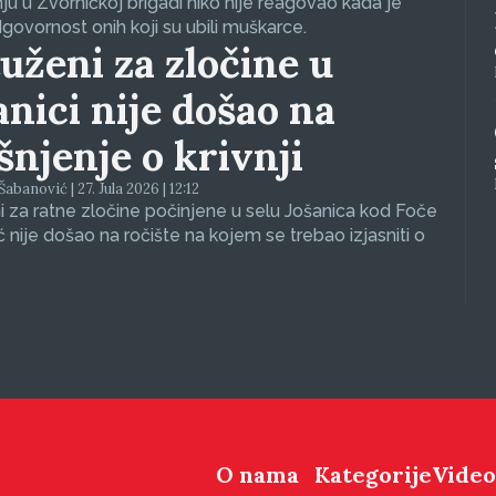
nju u Zvorničkoj brigadi niko nije reagovao kada je
dgovornost onih koji su ubili muškarce.
uženi za zločine u
anici nije došao na
ašnjenje o krivnji
abanović | 27. Jula 2026 | 12:12
 za ratne zločine počinjene u selu Jošanica kod Foče
ć nije došao na ročište na kojem se trebao izjasniti o
O nama
Kategorije
Video