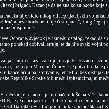
o čitavoj brigadi. Kazao je da ne zna ko su osobe koje su
na Padežu nije vidio nikog od neprijateljskih vojnika, t
području prve borbene linije često puca”, zbog čega je
 odlazi u ispomoć.
ićeve Odbrane, svjedok je, između ostalog, rekao da su
samo ponekad dobivali struju, te da nije svaki vojni p
je.
anja ranijih iskaza, za koje je svjedok kazao da su mu 
vori, tužiteljici Marijani Čobović je potvrdio da je pr
 u kancelariju na ispitivanje, jer je bio bezbjednjak, t
Vojske Republike Srpske bili među ispitanicima, ni međ
Saračević je rekao da je bio načelnik Štaba 511. slavn
 BiH, te je nabrojao ko su bili komandiri jedinica, me
 Šerif Bajraktarević bio pomoćnik komandanta za bezb