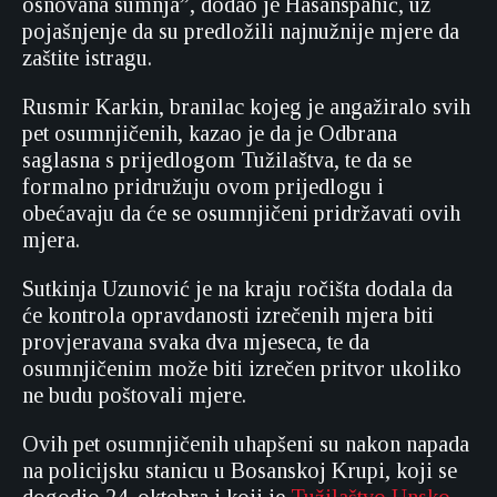
osnovana sumnja”, dodao je Hasanspahić, uz
pojašnjenje da su predložili najnužnije mjere da
zaštite istragu.
Rusmir Karkin, branilac kojeg je angažiralo svih
pet osumnjičenih, kazao je da je Odbrana
saglasna s prijedlogom Tužilaštva, te da se
formalno pridružuju ovom prijedlogu i
obećavaju da će se osumnjičeni pridržavati ovih
mjera.
Sutkinja Uzunović je na kraju ročišta dodala da
će kontrola opravdanosti izrečenih mjera biti
provjeravana svaka dva mjeseca, te da
osumnjičenim može biti izrečen pritvor ukoliko
ne budu poštovali mjere.
Ovih pet osumnjičenih uhapšeni su nakon napada
na policijsku stanicu u Bosanskoj Krupi, koji se