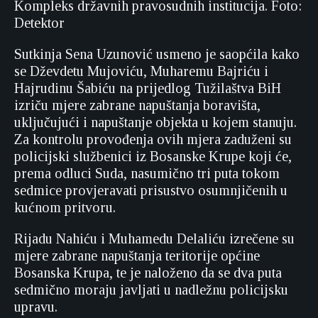
Kompleks državnih pravosudnih institucija. Foto:
Detektor
Sutkinja Sena Uzunović usmeno je saopćila kako
se Dževdetu Mujoviću, Muharemu Bajriću i
Hajrudinu Šabiću na prijedlog Tužilaštva BiH
izriču mjere zabrane napuštanja boravišta,
uključujući i napuštanje objekta u kojem stanuju.
Za kontrolu provođenja ovih mjera zaduženi su
policijski službenici iz Bosanske Krupe koji će,
prema odluci Suda, nasumično tri puta tokom
sedmice provjeravati prisustvo osumnjičenih u
kućnom pritvoru.
Rijadu Nahiću i Muhamedu Delaliću izrečene su
mjere zabrane napuštanja teritorije općine
Bosanska Krupa, te je naloženo da se dva puta
sedmično moraju javljati u nadležnu policijsku
upravu.