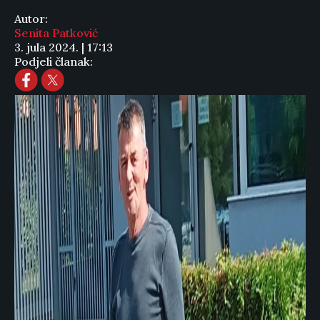
Autor:
Senita Patković
3. jula 2024. | 17:13
Podjeli članak: