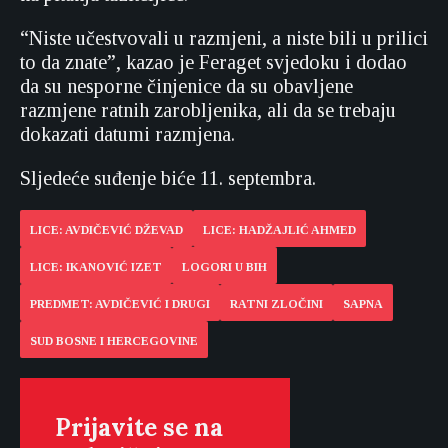
“Niste učestvovali u razmjeni, a niste bili u prilici
to da znate”, kazao je Feraget svjedoku i dodao
da su nesporne činjenice da su obavljene
razmjene ratnih zarobljenika, ali da se trebaju
dokazati datumi razmjena.
Sljedeće suđenje biće 11. septembra.
LICE: AVDIČEVIĆ DŽEVAD
LICE: HADŽAJLIĆ AHMED
LICE: IKANOVIĆ IZET
LOGORI U BIH
PREDMET: AVDIČEVIĆ I DRUGI
RATNI ZLOČINI
SAPNA
SUD BOSNE I HERCEGOVINE
Prijavite se na