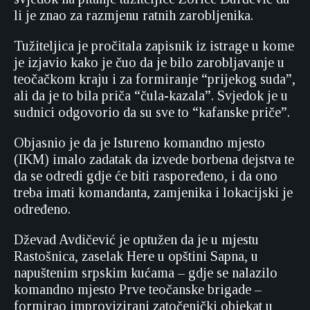
li je znao za razmjenu ratnih zarobljenika.
Tužiteljica je pročitala zapisnik iz istrage u kome
je izjavio kako je čuo da je bilo zarobljavanje u
teočačkom kraju i za formiranje “prijekog suda”,
ali da je to bila priča “čula-kazala”. Svjedok je u
sudnici odgovorio da su sve to “kafanske priče”.
Objasnio je da je Istureno komandno mjesto
(IKM) imalo zadatak da izvede borbena dejstva te
da se odredi gdje će biti raspoređeno, i da ono
treba imati komandanta, zamjenika i lokacijski je
određeno.
Dževad Avdičević je optužen da je u mjestu
Rastošnica, zaselak Here u opštini Sapna, u
napuštenim srpskim kućama – gdje se nalazilo
komandno mjesto Prve teočanske brigade –
formirao improvizirani zatočenički objekat u