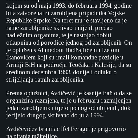
kojem su od maja 1993. do februara 1994. godine
bila zatvorena tri zarobljena pripadnika Vojske
Republike Srpske. Na teret mu je stavljeno da je
ratne zarobljenike skrivao i nije ih predao
nadležnim organima, te je nastojao dobiti
otkupninu od porodice jednog od zarobljenih. On
je optužen s Ahmedom Hadžajlićem i Izetom
Ikanovićem koji su imali komandne pozicije u
Armiji BiH na području Teočaka i Kalesije, da su
sredinom decembra 1993. donijeli odluku o
strijeljanju ratnih zarobljenika.
Prema optužnici, Avdičević je kasnije tražio da se
organizira razmjena, te je u februaru razmijenjen
jedan zarobljenik i tijelo jednog od ubijenih, dok
je tijelo drugog skrivano do jula 1994.
Avdičevićev branilac Ifet Feraget je prigovorio
na pitanja tužiteljice.