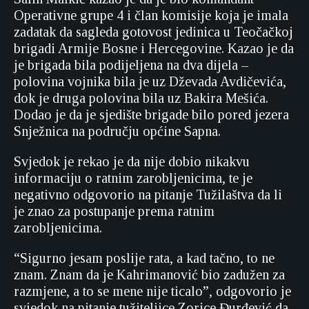
Operativne grupe 4 i član komisije koja je imala
zadatak da sagleda gotovost jedinica u Teočačkoj
brigadi Armije Bosne i Hercegovine. Kazao je da
je brigada bila podijeljena na dva dijela –
polovina vojnika bila je uz Dževada Avdičevića,
dok je druga polovina bila uz Bakira Mešića.
Dodao je da je sjedište brigade bilo pored jezera
Snježnica na području općine Sapna.
Svjedok je rekao je da nije dobio nikakvu
informaciju o ratnim zarobljenicima, te je
negativno odgovorio na pitanje Tužilaštva da li
je znao za postupanje prema ratnim
zarobljenicima.
“Sigurno jesam poslije rata, a kad tačno, to ne
znam. Znam da je Kahrimanović bio zadužen za
razmjene, a to se mene nije ticalo”, odgovorio je
svjedok na pitanje tužiteljice Zorice Đurđević da