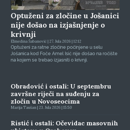
Optuženi za zločine u Jošanici
nije došao na izjašnjenje o
krivnji
Elmedina Šabanović | 27. Jula 2026 | 12:12
Optuženi za ratne zločine počinjene u selu
Jošanica kod Foče Amel Isić nije došao na ročište
na kojem se trebao izjasniti o krivnji.
Obradović i ostali: U septembru
završne riječi na suđenju za
zločin u Novoseocima
Marija Taušan | 23. Jula 2026 | 15:50
Ristić i ostali: Očevidac masovnih