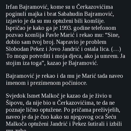
Irfan Bajramović, kome su u Čerkazovićima
poginuli majka i brat Sabahudin Bajramović,
izjavio je da su mu optuženi bili komšije.
Ispričao je kako ga je 1993. godine telefonom
pozvao komšija Pavle Marić i rekao mu: “Sine,
dobio sam tvoj broj. Napravio je problem
Slobodan Pekez i Jovo Jandrić i ostala lica. (…)
To mogu potvrditi i moja djeca, ako ja umrem. Ja
stojim iza toga”, kazao je Bajramović.
Bajramović je rekao i da mu je Marić tada naveo
imenom i prezimenom počinioce.
Svjedok Ismet Malkoč je kazao da je živio u
Šipovu, da nije bio u Čerkazovićima, te da ne
poznaje lično optužene. Po pričama preživjelih,
naveo je da je čuo kako su njegovog oca Šeću
Malkoča optuženi Jandrić i Pekez šutirali i izbili
mu zube.