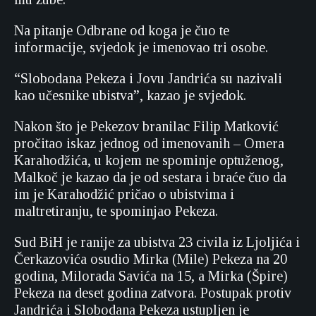
Na pitanje Odbrane od koga je čuo te
informacije, svjedok je imenovao tri osobe.
“Slobodana Pekeza i Jovu Jandrića su nazivali
kao učesnike ubistva”, kazao je svjedok.
Nakon što je Pekezov branilac Filip Matković
pročitao iskaz jednog od imenovanih – Omera
Karahodžića, u kojem ne spominje optuženog,
Malkoč je kazao da je od sestara i braće čuo da
im je Karahodžić pričao o ubistvima i
maltretiranju, te spominjao Pekeza.
Sud BiH je ranije za ubistva 23 civila iz Ljoljića i
Čerkazovića osudio Mirka (Mile) Pekeza na 20
godina, Milorada Savića na 15, a Mirka (Špire)
Pekeza na deset godina zatvora. Postupak protiv
Jandrića i Slobodana Pekeza ustupljen je