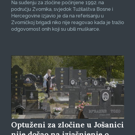
Na suđenju za zločine počinjene 1992. na
području Zvornika, svjedok Tužilaštva Bosne i
Hercegovine izjavio je da na referisanju u
Zvorničkoj brigadi niko nije reagovao kada je tražio
odgovornost onih koji su ubili muškarce.
Optuženi za zločine u Jošanici
nije došao na izjašnjenje o