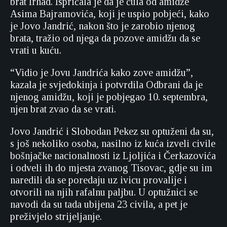
brat Irhad. Ispričala je da je čula od amidže
Asima Bajramovića, koji je uspio pobjeći, kako
je Jovo Jandrić, nakon što je zarobio njenog
brata, tražio od njega da pozove amidžu da se
vrati u kuću.
“Vidio je Jovu Jandrića kako zove amidžu”,
kazala je svjedokinja i potvrdila Odbrani da je
njenog amidžu, koji je pobjegao 10. septembra,
njen brat zvao da se vrati.
Jovo Jandrić i Slobodan Pekez su optuženi da su,
s još nekoliko osoba, nasilno iz kuća izveli civile
bošnjačke nacionalnosti iz Ljoljića i Čerkazovića
i odveli ih do mjesta zvanog Tisovac, gdje su im
naredili da se poredaju uz ivicu provalije i
otvorili na njih rafalnu paljbu. U optužnici se
navodi da su tada ubijena 23 civila, a pet je
preživjelo strijeljanje.