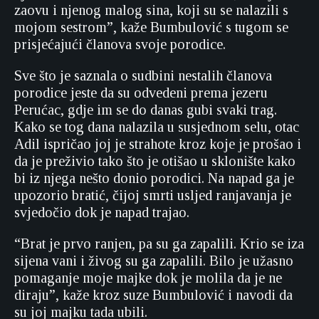
zaovu i njenog malog sina, koji su se nalazili s
mojom sestrom”, kaže Bumbulović s tugom se
prisjećajući članova svoje porodice.
Sve što je saznala o sudbini nestalih članova
porodice jeste da su odvedeni prema jezeru
Perućac, gdje im se do danas gubi svaki trag.
Kako se tog dana nalazila u susjednom selu, otac
Adil ispričao joj je strahote kroz koje je prošao i
da je preživio tako što je otišao u sklonište kako
bi iz njega nešto donio porodici. Na napad ga je
upozorio bratić, čijoj smrti usljed ranjavanja je
svjedočio dok je napad trajao.
“Brat je prvo ranjen, pa su ga zapalili. Krio se iza
sijena vani i živog su ga zapalili. Bilo je užasno
pomaganje moje majke dok je molila da je ne
diraju”, kaže kroz suze Bumbulović i navodi da
su joj majku tada ubili.