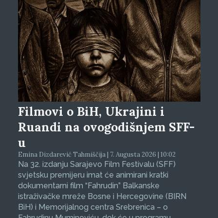
Filmovi o BiH, Ukrajini i
Ruandi na ovogodišnjem SFF-
u
Emina Dizdarević Tahmiščija | 7. Augusta 2026 | 10:02
Na 32. izdanju Sarajevo Film Festivalu (SFF)
svjetsku premijeru imat će animirani kratki
dokumentarni film “Fahrudin” Balkanske
istraživačke mreže Bosne i Hercegovine (BIRN
BiH) i Memorijalnog centra Srebrenica – o
Fahrudinu Muminoviću, dok će u programu