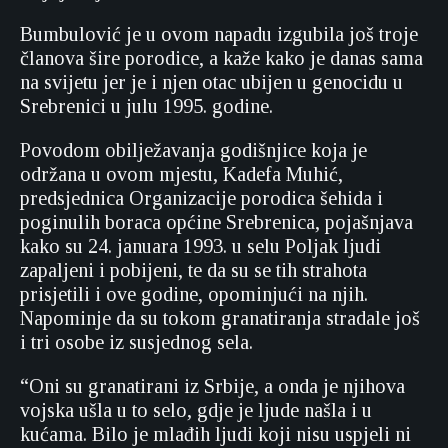
Bumbulović je u ovom napadu izgubila još troje
članova šire porodice, a kaže kako je danas sama
na svijetu jer je i njen otac ubijen u genocidu u
Srebrenici u julu 1995. godine.
Povodom obilježavanja godišnjice koja je
održana u ovom mjestu, Kadefa Muhić,
predsjednica Organizacije porodica šehida i
poginulih boraca općine Srebrenica, pojašnjava
kako su 24. januara 1993. u selu Poljak ljudi
zapaljeni i pobijeni, te da su se tih strahota
prisjetili i ove godine, opominjući na njih.
Napominje da su tokom granatiranja stradale još
i tri osobe iz susjednog sela.
“Oni su granatirani iz Srbije, a onda je njihova
vojska ušla u to selo, gdje je ljude našla i u
kućama. Bilo je mlađih ljudi koji nisu uspjeli ni