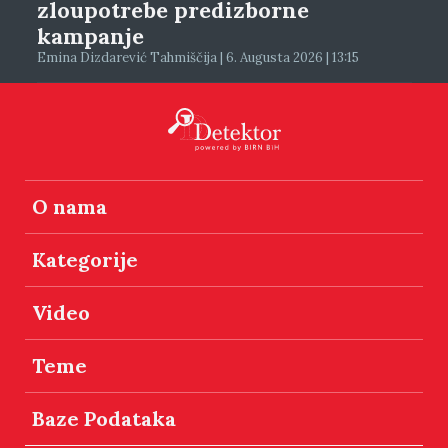
zloupotrebe predizborne
kampanje
Emina Dizdarević Tahmiščija | 6. Augusta 2026 | 13:15
O nama
Kategorije
Video
Teme
Baze Podataka