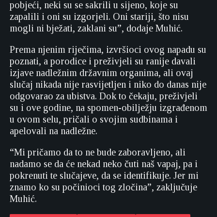
pobjeći, neki su se sakrili u sijeno, koje su
zapalili i oni su izgorjeli. Oni stariji, što nisu
mogli ni bježati, zaklani su”, dodaje Muhić.
Prema njenim riječima, izvršioci ovog napadu su
poznati, a porodice i preživjeli su ranije davali
izjave nadležnim državnim organima, ali ovaj
slučaj nikada nije rasvijetljen i niko do danas nije
odgovarao za ubistva. Dok to čekaju, preživjeli
su i ove godine, na spomen-obilježju izgrađenom
u ovom selu, pričali o svojim sudbinama i
apelovali na nadležne.
“Mi pričamo da to ne bude zaboravljeno, ali
nadamo se da će nekad neko čuti naš vapaj, pa i
pokrenuti te slučajeve, da se identifikuje. Jer mi
znamo ko su počinioci tog zločina”, zaključuje
Muhić.