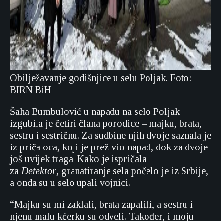
Obilježavanje godišnjice u selu Poljak. Foto:
BIRN BiH
Šaha Bumbulović u napadu na selo Poljak
izgubila je četiri člana porodice – majku, brata,
sestru i sestričnu. Za sudbine njih dvoje saznala je
iz priča oca, koji je preživio napad, dok za dvoje
još uvijek traga. Kako je ispričala
za
Detektor
, granatiranje sela počelo je iz Srbije,
a onda su u selo upali vojnici.
“Majku su mi zaklali, brata zapalili, a sestru i
njenu malu kćerku su odveli. Također, i moju