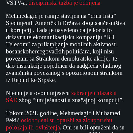
VSTV-a,
disciplinska tužba je odbijena.
Mehmedagić je ranije stavljen na “crnu listu”
Sjedinjenih Američkih Država zbog saučesništva
u korupciji. Tada je navedeno da je koristio
državnu telekomunikacijsku kompaniju “BH
Telecom” za prikupljanje mobilnih aktivnosti
bosanskohercegovačkih političara, koji nisu
povezani sa Strankom demokratske akcije, te
dao instrukcije pojedincu da nadgleda vladinog
zvaničnika povezanog s opozicionom strankom
iz Republike Srpske.
Njemu je u ovom mjesecu
zabranjen ulazak u
SAD
zbog “umiješanosti u značajnoj korupciji”.
Tokom 2021. godine, Mehmedagić i Muhamed
Pekić
oslobođeni su optužbi za zloupotrebu
položaja ili ovlaštenja
. Oni su bili optuženi da su