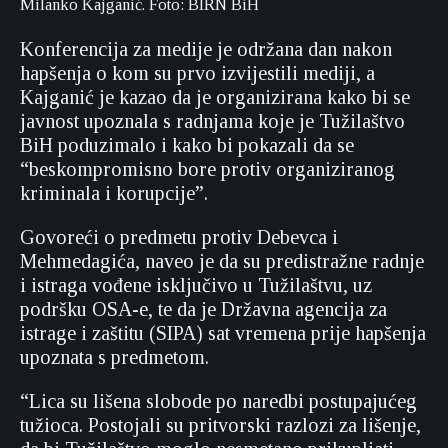
Milanko Kajganić. Foto: BIRN BiH
Konferencija za medije je održana dan nakon
hapšenja o kom su prvo izvijestili mediji, a
Kajganić je kazao da je organizirana kako bi se
javnost upoznala s radnjama koje je Tužilaštvo
BiH poduzimalo i kako bi pokazali da se
“beskompromisno bore protiv organiziranog
kriminala i korupcije”.
Govoreći o predmetu protiv Debevca i
Mehmedagića, naveo je da su predistražne radnje
i istraga vođene isključivo u Tužilaštvu, uz
podršku OSA-e, te da je Državna agencija za
istrage i zaštitu (SIPA) sat vremena prije hapšenja
upoznata s predmetom.
“Lica su lišena slobode po naredbi postupajućeg
tužioca. Postojali su pritvorski razlozi za lišenje,