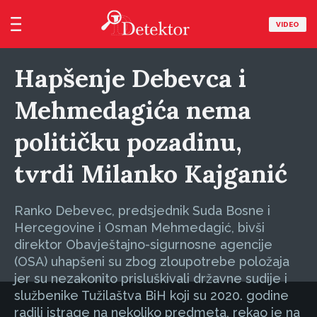
VIDEO
Hapšenje Debevca i
Mehmedagića nema
političku pozadinu,
tvrdi Milanko Kajganić
Ranko Debevec, predsjednik Suda Bosne i
Hercegovine i Osman Mehmedagić, bivši
direktor Obavještajno-sigurnosne agencije
(OSA) uhapšeni su zbog zloupotrebe položaja
jer su nezakonito prisluškivali državne sudije i
službenike Tužilaštva BiH koji su 2020. godine
radili istrage na nekoliko predmeta, rekao je na