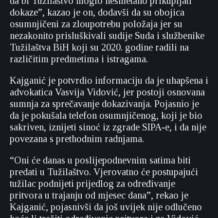
da bi Tužilaštvo moglo nesmetano prikupljati
dokaze”, kazao je on, dodavši da su obojica
osumnjičeni za zloupotrebu položaja jer su
nezakonito prisluškivali sudije Suda i službenike
Tužilaštva BiH koji su 2020. godine radili na
različitim predmetima i istragama.
Kajganić je potvrdio informaciju da je uhapšena i
advokatica Vasvija Vidović, jer postoji osnovana
sumnja za sprečavanje dokazivanja. Pojasnio je
da je pokušala telefon osumnjičenog, koji je bio
sakriven, iznijeti sinoć iz zgrade SIPA-e, i da nije
povezana s prethodnim radnjama.
“Oni će danas u poslijepodnevnim satima biti
predati u Tužilaštvo. Vjerovatno će postupajući
tužilac podnijeti prijedlog za određivanje
pritvora u trajanju od mjesec dana”, rekao je
Kajganić, pojasnivši da još uvijek nije odlučeno