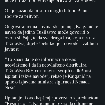
hoće li tražiti određivanje pritvora i za Vidović.
On je kazao da bi sutra moglo biti održano
ročište za pritvor.
Odgovarajući na novinarska pitanja, Kajganić je
naveo da jedino Tužilaštvo može govoriti o
ovom slučaju, te da sva druga lica, koja nisu iz
Tužilaštva, dijele špekulacije i dovode u zabludu
javnost.
“To znači da je do informacija došao
neovlašteno i da ih neovlašteno distribuira.
Tužilaštvo BiH će u okviru svojih nadležnosti
ispitati i takve navode”, rekao je Kajganić na
upite o izjavama ministra sigurnosti Nenada
Nešića.
Upitan je li ovo hapšenje povezano s predmetom
“Respiratori”, Kajganić je rekao da o tome ne