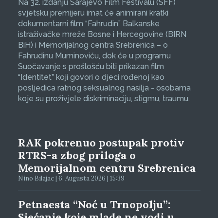
Na 32. izdanju Sarajevo Film Festivalu (SFF)
svjetsku premijeru imat će animirani kratki
dokumentarni film “Fahrudin” Balkanske
istraživačke mreže Bosne i Hercegovine (BIRN
BiH) i Memorijalnog centra Srebrenica – o
Fahrudinu Muminoviću, dok će u programu
Suočavanje s prošlošću biti prikazan film
“Identitet” koji govori o djeci rođenoj kao
posljedica ratnog seksualnog nasilja - osobama
koje su proživjele diskriminaciju, stigmu, traumu.
RAK pokrenuo postupak protiv
RTRS-a zbog priloga o
Memorijalnom centru Srebrenica
Nino Bilajac | 6. Augusta 2026 | 15:39
Petnaesta “Noć u Trnopolju”:
Sjećanje koje mlade ne vodi u