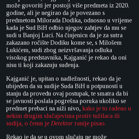
može govoriti jer postoji više predmeta iz 2020.
godine, ali je negirao da je povezano s
predmetom Milorada Dodika, odnosno u vrijeme
kada je Sud BiH odbio njegov zahtjev da mu se
sudi u Banjoj Luci. Na činjenicu da je za sutra
zakazano ročište Dodiku kome se, s Milošem
Lukićem, sudi zbog neizvršavanja odluka
visokog predstavnika, Kajganić je rekao da oni
nisu ti koji zakazuju suđenja.
Kajganić je, upitan o nadležnosti, rekao da je
ubijeđen da su sudije Suda BiH u potpunosti u
stanju da provedu ovaj postupak, te smatra da bi
se javnosti poslala pogrešna poruka ukoliko se
predmet prebaci na niži nivo,
kako je to rađeno u
nekim drugim slučajevima protiv tužilaca ili
sudija, o čemu je
Detektor
ranije pisao.
Rekao je da se u ovom slučaju ne može