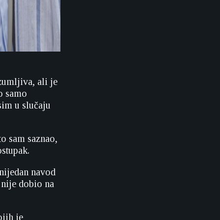
umljiva, ali je
no samo
sim u slučaju
to sam saznao,
ostupak.
 nijedan navod
 nije dobio na
jih je