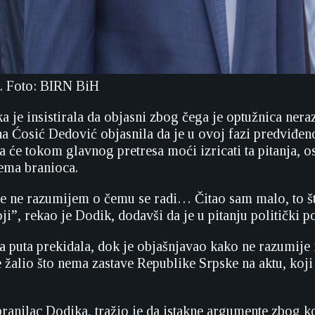
. Foto: BIRN BiH
je insistirala da objasni zbog čega je optužnica neraz
na Ćosić Dedović objasnila da je u ovoj fazi predviđe
da će tokom glavnog pretresa moći izricati ta pitanja, o
ema branioca.
te ne razumijem o čemu se radi… Čitao sam malo, to š
oji”, rekao je Dodik, dodavši da je u pitanju politički p
va puta prekidala, dok je objašnjavao kako ne razumije
e žalio što nema zastave Republike Srpske na aktu, koji
ranilac Dodika, tražio je da istakne argumente zbog ko