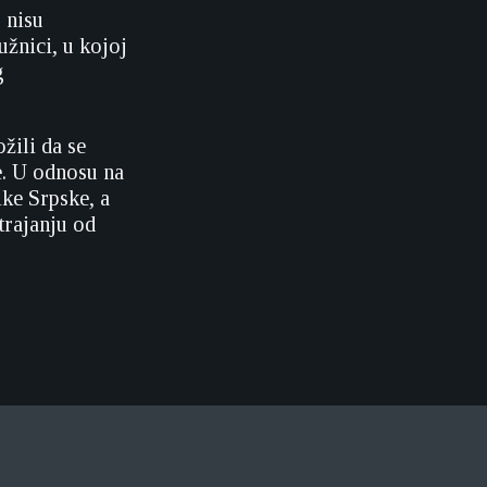
 nisu
užnici, u kojoj
g
žili da se
e. U odnosu na
ike Srpske, a
trajanju od