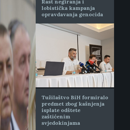
Rast negiranja i
lobistička kampanja
opravdavanja genocida
Tužilaštvo BiH formiralo
predmet zbog kašnjenja
isplate odštete
zaštićenim
svjedokinjama