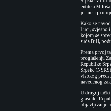
Srpske Milorad
entiteta Miloš
jer nisu primij
Kako se navodi
Luci, svjesno 
kojom se spreč
suda BiH, podu
Prema prvoj ta
proglašenju Za
Republike Srps
Srpske (NSRS) 
visokog predst
navedenog zako
U drugoj tački
glasnika Repub
objavljivanje 