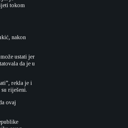
ijeti tokom
ukić, nakon
 može ustati jer
tatovala da je u
i”, rekla je i
su riješeni.
da ovaj
epublike