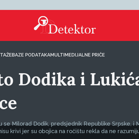
TAŽE
BAZE PODATAKA
MULTIMEDIJALNE PRIČE
o Dodika i Lukić
ice
se Milorad Dodik, predsjednik Republike Srpske, i Mil
isu krivi jer su obojica na ročištu rekla da ne razumi