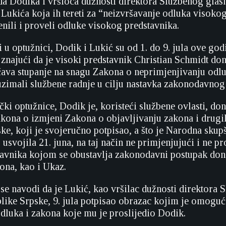
a Dodika i vršioca dužnosti direktora Službenog glas
a Lukića koja ih tereti za “neizvršavanje odluka visoko
enili i proveli odluke visokog predstavnika.
 u optužnici, Dodik i Lukić su od 1. do 9. jula ove god
i znajući da je visoki predstavnik Christian Schmidt do
ava stupanje na snagu Zakona o neprimjenjivanju odl
zimali službene radnje u cilju nastavka zakonodavnog
čki optužnice, Dodik je, koristeći službene ovlasti, do
kona o izmjeni Zakona o objavljivanju zakona i drugi
ke, koji je svojeručno potpisao, a što je Narodna skup
usvojila 21. juna, na taj način ne primjenjujući i ne p
avnika kojom se obustavlja zakonodavni postupak don
na, kao i Ukaz.
 se navodi da je Lukić, kao vršilac dužnosti direktora
like Srpske, 9. jula potpisao obrazac kojim je omoguć
odluka i zakona koje mu je proslijedio Dodik.