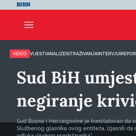
VIDEO
VIJESTI
ANALIZE
ISTRAŽIVANJA
INTERVJUI
REPOR
Sud BiH umjest
negiranje kriv
Sud Bosne i Hercegovine je konstatovao da su 
Službenog glasnika ovog entiteta, izjasnili da n
odluka visokog predstavnika”.