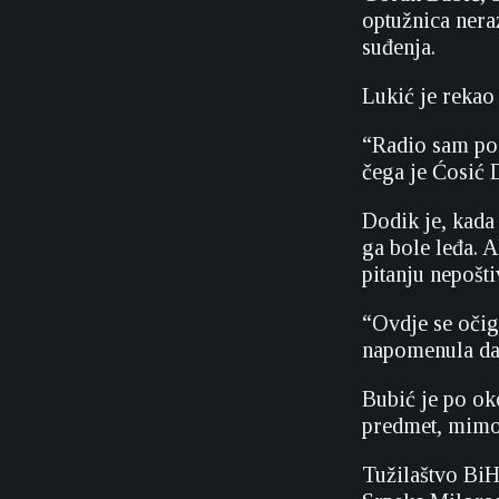
optužnica nera
suđenja.
Lukić je rekao
“Radio sam po 
čega je Ćosić 
Dodik je, kada 
ga bole leđa. A
pitanju nepošti
“Ovdje se očig
napomenula da 
Bubić je po ok
predmet, mimo
Tužilaštvo BiH