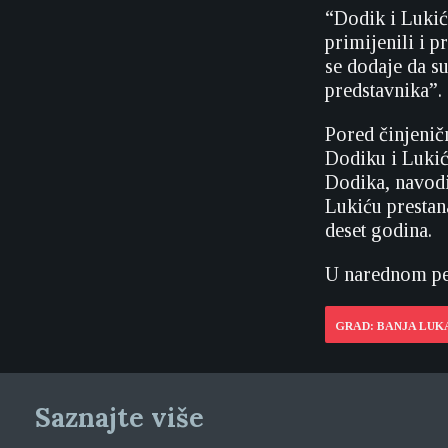
“Dodik i Lukić
primijenili i p
se dodaje da s
predstavnika”.
Pored činjenič
Dodiku i Lukić
Dodika, navodi
Lukiću prestan
deset godina.
U narednom per
GRAD: BANJA LUK
Saznajte više