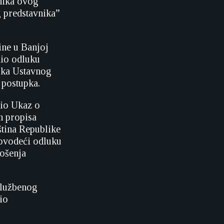
nika ovog
g predstavnika”
ine u Banjoj
nio odluku
uka Ustavnog
 postupka.
nio Ukaz o
h propisa
ština Republike
rovodeći odluku
ošenja
 Službenog
io