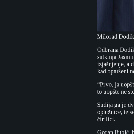
Milorad Dodik
Odbrana Dodika 
sutkinja Jasmi
izjašnjenje, a 
kad optuženi n
“Prvo, ja uopš
to uopšte ne st
Sudija ga je d
optužnice, te s
ćirilici.
Goran Bubić, b