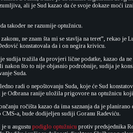
zumljiva, ali je Sud kazao da će svoje dokaze moći izn
 da također ne razumije optužnicu.
zakonu, ne znam šta mi se stavlja na teret”, rekao je L
Dedović konstatovala da i on negira krivicu.
je sudija tražila da provjeri lične podatke, kazao da ne
li nakon što to nije objasnio podrobnije, sudija je kons
vanje Suda.
ledno radi o nepoštovanju Suda, koje će Sud konstatovat
je Odbrana ranije uložila prigovore na optužnicu koji 
ončanju ročišta kazao da ima saznanja da je planirano 
 CMS-a, bude dodijeljen sudiji Goranu Radeviću.
 je u augustu
podiglo optužnicu
protiv predsjednika R