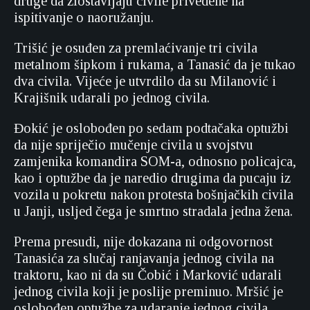
druge da zlostavljaju civile privedene na
ispitivanje o naoružanju.
Trišić je osuđen za premlaćivanje tri civila
metalnom šipkom i rukama, a Tanasić da je tukao
dva civila. Vijeće je utvrdilo da su Milanović i
Krajišnik udarali po jednog civila.
Đokić je oslobođen po sedam podtačaka optužbi
da nije spriječio mučenje civila u svojstvu
zamjenika komandira SOM-a, odnosno policajca,
kao i optužbe da je naredio drugima da pucaju iz
vozila u pokretu nakon protesta bošnjačkih civila
u Janji, usljed čega je smrtno stradala jedna žena.
Prema presudi, nije dokazana ni odgovornost
Tanasića za slučaj ranjavanja jednog civila na
traktoru, kao ni da su Čobić i Marković udarali
jednog civila koji je poslije preminuo. Mršić je
oslobođen optužbe za udaranje jednog civila.