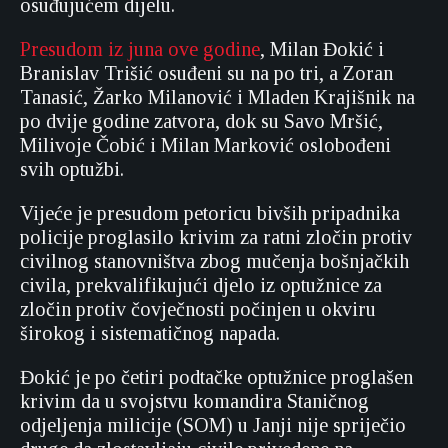
osuđujućem dijelu.
Presudom iz juna ove godine
, Milan Đokić i
Branislav Trišić osuđeni su na po tri, a Zoran
Tanasić, Žarko Milanović i Mladen Krajišnik na
po dvije godine zatvora, dok su Savo Mršić,
Milivoje Čobić i Milan Marković oslobođeni
svih optužbi.
Vijeće je presudom petoricu bivših pripadnika
policije proglasilo krivim za ratni zločin protiv
civilnog stanovništva zbog mučenja bošnjačkih
civila, prekvalifikujući djelo iz optužnice za
zločin protiv čovječnosti počinjen u okviru
širokog i sistematičnog napada.
Đokić je po četiri podtačke optužnice proglašen
krivim da u svojstvu komandira Staničnog
odjeljenja milicije (SOM) u Janji nije spriječio