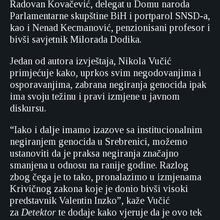
Radovan Kovačević, delegat u Domu naroda
Parlamentarne skupštine BiH i portparol SNSD-a,
kao i Nenad Kecmanović, penzionisani profesor i
bivši savjetnik Milorada Dodika.
Jedan od autora izvještaja, Nikola Vučić
primjećuje kako, uprkos svim negodovanjima i
osporavanjima, zabrana negiranja genocida ipak
ima svoju težinu i pravi izmjene u javnom
diskursu.
“Iako i dalje imamo izazove sa institucionalnim
negiranjem genocida u Srebrenici, možemo
ustanoviti da je praksa negiranja značajno
smanjena u odnosu na ranije godine. Razlog
zbog čega je to tako, pronalazimo u izmjenama
Krivičnog zakona koje je donio bivši visoki
predstavnik Valentin Inzko”, kaže Vučić
za
Detektor
te dodaje kako vjeruje da je ovo tek