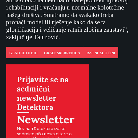
ali isto tako na neki način dale podršku njihovoj
rehabilitaciji i vraćanju u normalne kolotečine
našeg društva. Smatramo da svakako treba
pronaći model ili rješenje kako da se ta
glorifikacija i veličanje ratnih zločina zaustavi”,
zaključuje Tahirović.
GENOCID U BIH
GRAD: SREBRENICA
RATNI ZLOČINI
Prijavite se na
sedmični
newsletter
Detektora
Newsletter
Novinari Detektora svake
sedmice pišu newslettere o