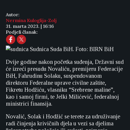
Autor:
Nermina Kuloglija-Zolj
31. marta 2023. | 16:16
Podjeli članak:
Sudnica Suda BiH. Foto: BIRN BiH
Dvije godine nakon početka suđenja, Državni sud
će izreći presudu Novaliću, premijeru Federacije
BiH, Fahrudinu Solaku, suspendovanom
direktoru Federalne uprave civilne zaštite,
Fikretu Hodžiću, vlasniku “Srebrene maline”,
kao i samoj firmi, te Jelki Milićević, federalnoj
ministrici finansija.
Novalić, Solak i Hodžić se terete za udruživanje
radi činjenja krivičnih djela u vezi sa djelima