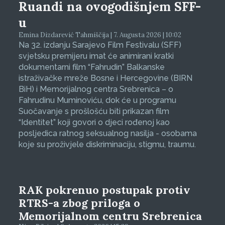
Ruandi na ovogodišnjem SFF-
u
Emina Dizdarević Tahmiščija | 7. Augusta 2026 | 10:02
Na 32. izdanju Sarajevo Film Festivalu (SFF)
svjetsku premijeru imat će animirani kratki
dokumentarni film “Fahrudin” Balkanske
istraživačke mreže Bosne i Hercegovine (BIRN
BiH) i Memorijalnog centra Srebrenica – o
Fahrudinu Muminoviću, dok će u programu
Suočavanje s prošlošću biti prikazan film
“Identitet” koji govori o djeci rođenoj kao
posljedica ratnog seksualnog nasilja - osobama
koje su proživjele diskriminaciju, stigmu, traumu.
RAK pokrenuo postupak protiv
RTRS-a zbog priloga o
Memorijalnom centru Srebrenica