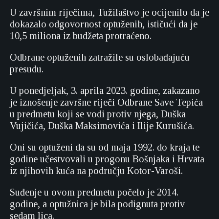
U završnim riječima, Tužilaštvo je ocijenilo da je
dokazalo odgovornost optuženih, ističući da je
10,5 miliona iz budžeta protraćeno.
Odbrane optuženih zatražile su oslobađajuću
presudu.
U ponedjeljak, 3. aprila 2023. godine, zakazano
je iznošenje završne riječi Odbrane Save Tepića
u predmetu koji se vodi protiv njega, Duška
Vujičića, Duška Maksimovića i Ilije Kurušića.
Oni su optuženi da su od maja 1992. do kraja te
godine učestvovali u progonu Bošnjaka i Hrvata
iz njihovih kuća na području Kotor-Varoši.
Suđenje u ovom predmetu počelo je 2014.
godine, a optužnica je bila podignuta protiv
sedam lica.