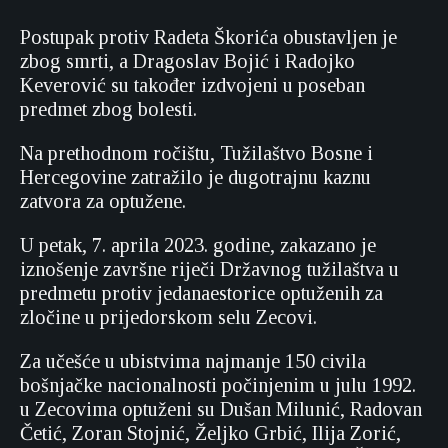
Postupak protiv Radeta Škorića obustavljen je
zbog smrti, a Dragoslav Bojić i Radojko
Keverović su također izdvojeni u poseban
predmet zbog bolesti.
Na prethodnom ročištu, Tužilaštvo Bosne i
Hercegovine zatražilo je dugotrajnu kaznu
zatvora za optužene.
U petak, 7. aprila 2023. godine, zakazano je
iznošenje završne riječi Državnog tužilaštva u
predmetu protiv jedanaestorice optuženih za
zločine u prijedorskom selu Zecovi.
Za učešće u ubistvima najmanje 150 civila
bošnjačke nacionalnosti počinjenim u julu 1992.
u Zecovima optuženi su Dušan Milunić, Radovan
Četić, Zoran Stojnić, Željko Grbić, Ilija Zorić,