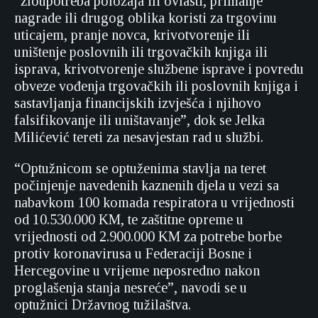
“zloupotreba položaja ili ovlasti, primanje
nagrade ili drugog oblika koristi za trgovinu
uticajem, pranje novca, krivotvorenje ili
uništenje poslovnih ili trgovačkih knjiga ili
isprava, krivotvorenje službene isprave i povredu
obveze vođenja trgovačkih ili poslovnih knjiga i
sastavljanja financijskih izvješća i njihovo
falsifikovanje ili uništavanje”, dok se Jelka
Milićević tereti za nesavjestan rad u službi.
“Optužnicom se optuženima stavlja na teret
počinjenje navedenih kaznenih djela u vezi sa
nabavkom 100 komada respiratora u vrijednosti
od 10.530.000 KM, te zaštitne opreme u
vrijednosti od 2.900.000 KM za potrebe borbe
protiv koronavirusa u Federaciji Bosne i
Hercegovine u vrijeme neposredno nakon
proglašenja stanja nesreće”, navodi se u
optužnici Državnog tužilaštva.