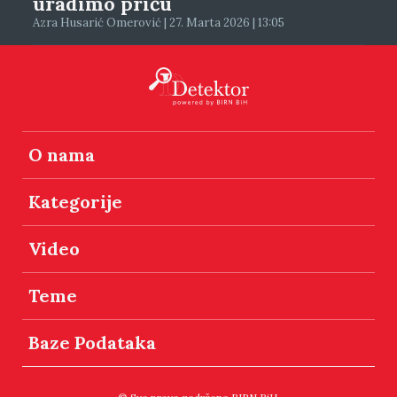
uradimo priču
Azra Husarić Omerović | 27. Marta 2026 | 13:05
O nama
Kategorije
Video
Teme
Baze Podataka