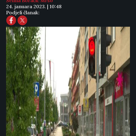
Selma Boračić Mršo
24. januara 2023. | 10:48
Podjeli članak: