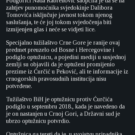
Podgorici Nada Rabrenović saopćila je da se na
zahtjev punomoćnika svjedokinje Dalibora
Tomovića isključuje javnost tokom njenog
saslušanja, te će joj tokom svjedočenja biti
izmijenjen glas i neće se vidjeti lice.
Specijalno tužilaštvo Crne Gore je ranije ovaj
predmet preuzelo od Bosne i Hercegovine i
podiglo optužnicu, a pojedini mediji u susjednoj
zemlji su objavili da je optuženi promijenio
prezime iz Ćurčić u Peković, ali te informacije iz
crnogorskih pravosudnih institucija nisu
potvrđene.
Tužilaštvo BiH je optužnicu protiv Ćurčića
podiglo u septembru 2018., kada je navedeno da
je on nastanjen u Crnoj Gori, a Državni sud je
ubrzo optužnicu potvrdio.
Optužnica ga tereti da je, u svojstvu pripadnika