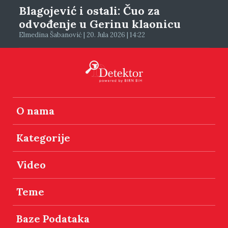
Blagojević i ostali: Čuo za
odvođenje u Gerinu klaonicu
Elmedina Šabanović | 20. Jula 2026 | 14:22
O nama
Kategorije
Video
Teme
Baze Podataka