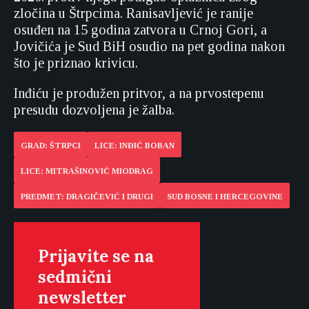
zločina u Štrpcima. Ranisavljević je ranije
osuđen na 15 godina zatvora u Crnoj Gori, a
Jovičića je Sud BiH osudio na pet godina nakon
što je priznao krivicu.
Inđiću je produžen pritvor, a na prvostepenu
presudu dozvoljena je žalba.
GRAD: ŠTRPCI
LICE: INĐIĆ BOBAN
LICE: MITRAŠINOVIĆ MIODRAG
PREDMET: DRAGIČEVIĆ I DRUGI
SUD BOSNE I HERCEGOVINE
Prijavite se na
sedmični
newsletter