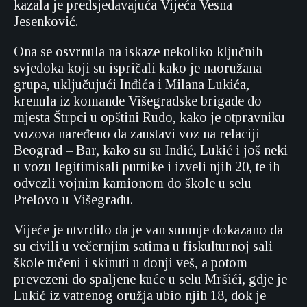
kazala je predsjedavajuća Vijeća Vesna
Jesenković.
Ona se osvrnula na iskaze nekoliko ključnih
svjedoka koji su ispričali kako je naoružana
grupa, uključujući Inđića i Milana Lukića,
krenula iz komande Višegradske brigade do
mjesta Štrpci u opštini Rudo, kako je otpravniku
vozova naređeno da zaustavi voz na relaciji
Beograd – Bar, kako su su Inđić, Lukić i još neki
u vozu legitimisali putnike i izveli njih 20, te ih
odvezli vojnim kamionom do škole u selu
Prelovo u Višegradu.
Vijeće je utvrdilo da je van sumnje dokazano da
su civili u večernjim satima u fiskulturnoj sali
škole tučeni i skinuti u donji veš, a potom
prevezeni do spaljene kuće u selu Mršići, gdje je
Lukić iz vatrenog oružja ubio njih 18, dok je