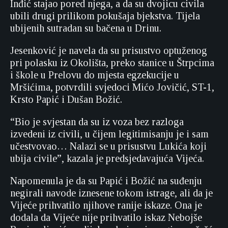
Inđić stajao pored njega, a da su dvojicu civila
ubili drugi prilikom pokušaja bjekstva. Tijela
ubijenih sutradan su bačena u Drinu.
Jesenković je navela da su prisustvo optuženog
pri polasku iz Okolišta, preko stanice u Štrpcima
i škole u Prelovu do mjesta egzekucije u
Mršićima, potvrdili svjedoci Mićo Jovičić, ST-1,
Krsto Papić i Dušan Božić.
“Bio je svjestan da su iz voza bez razloga
izvedeni iz civili, u čijem legitimisanju je i sam
učestvovao… Nalazi se u prisustvu Lukića koji
ubija civile”, kazala je predsjedavajuća Vijeća.
Napomenula je da su Papić i Božić na suđenju
negirali navode iznesene tokom istrage, ali da je
Vijeće prihvatilo njihove ranije iskaze. Ona je
dodala da Vijeće nije prihvatilo iskaz Nebojše