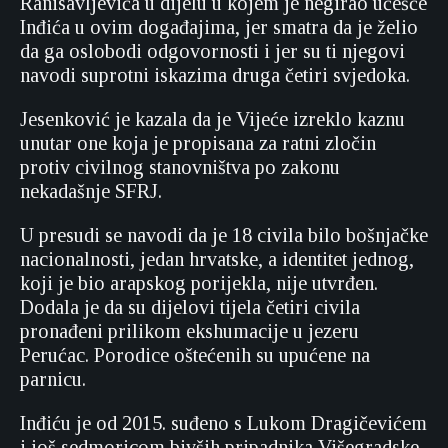
Ranisavljevića u dijelu u kojem je negirao učešće
Inđića u ovim događajima, jer smatra da je želio
da ga oslobodi odgovornosti i jer su ti njegovi
navodi suprotni iskazima druga četiri svjedoka.
Jesenković je kazala da je Vijeće izreklo kaznu
unutar one koja je propisana za ratni zločin
protiv civilnog stanovništva po zakonu
nekadašnje SFRJ.
U presudi se navodi da je 18 civila bilo bošnjačke
nacionalnosti, jedan hrvatske, a identitet jednog,
koji je bio arapskog porijekla, nije utvrđen.
Dodala je da su dijelovi tijela četiri civila
pronađeni prilikom ekshumacije u jezeru
Perućac. Porodice oštećenih su upućene na
parnicu.
Inđiću je od 2015. suđeno s Lukom Dragičevićem
i još sedmoricom bivših pripadnika Višegradske