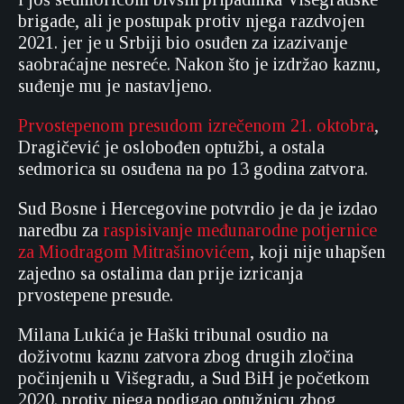
brigade, ali je postupak protiv njega razdvojen
2021. jer je u Srbiji bio osuđen za izazivanje
saobraćajne nesreće. Nakon što je izdržao kaznu,
suđenje mu je nastavljeno.
Prvostepenom presudom izrečenom 21. oktobra
,
Dragičević je oslobođen optužbi, a ostala
sedmorica su osuđena na po 13 godina zatvora.
Sud Bosne i Hercegovine potvrdio je da je izdao
naredbu za
raspisivanje međunarodne potjernice
za Miodragom Mitrašinovićem
, koji nije uhapšen
zajedno sa ostalima dan prije izricanja
prvostepene presude.
Milana Lukića je Haški tribunal osudio na
doživotnu kaznu zatvora zbog drugih zločina
počinjenih u Višegradu, a Sud BiH je početkom
2020. protiv njega podigao optužnicu zbog