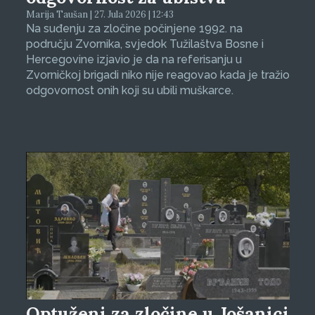
Marija Taušan | 27. Jula 2026 | 12:43
Na suđenju za zločine počinjene 1992. na
području Zvornika, svjedok Tužilaštva Bosne i
Hercegovine izjavio je da na referisanju u
Zvorničkoj brigadi niko nije reagovao kada je tražio
odgovornost onih koji su ubili muškarce.
Optuženi za zločine u Jošanici