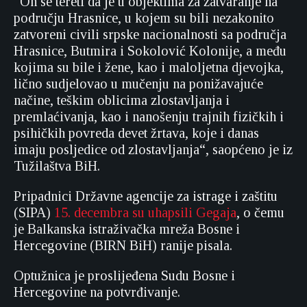
“On se tereti da je u objektima za zatvaranje na
području Hrasnice, u kojem su bili nezakonito
zatvoreni civili srpske nacionalnosti sa područja
Hrasnice, Butmira i Sokolović Kolonije, a među
kojima su bile i žene, kao i maloljetna djevojka,
lično sudjelovao u mučenju na ponižavajuće
načine, teškim oblicima zlostavljanja i
premlaćivanja, kao i nanošenju trajnih fizičkih i
psihičkih povreda devet žrtava, koje i danas
imaju posljedice od zlostavljanja“, saopćeno je iz
Tužilaštva BiH.
Pripadnici Državne agencije za istrage i zaštitu
(SIPA)
15. decembra su uhapsili Gegaja
, o čemu
je Balkanska istraživačka mreža Bosne i
Hercegovine (BIRN BiH) ranije pisala.
Optužnica je proslijeđena Sudu Bosne i
Hercegovine na potvrđivanje.