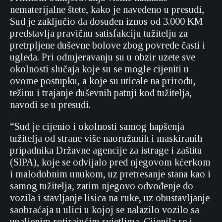
nematerijalne štete, kako je navedeno u presudi,
Sud je zaključio da dosuđen iznos od 3.000 KM
predstavlja pravičnu satisfakciju tužitelju za
pretrpljene duševne bolove zbog povrede časti i
ugleda. Pri odmjeravanju su u obzir uzete sve
okolnosti slučaja koje su se mogle cijeniti u
ovome postupku, a koje su uticale na prirodu,
težinu i trajanje duševnih patnji kod tužitelja,
navodi se u presudi.
“Sud je cijenio i okolnosti samog hapšenja
tužitelja od strane više naoružanih i maskiranih
pripadnika Državne agencije za istrage i zaštitu
(SIPA), koje se odvijalo pred njegovom kćerkom
i malodobnim unukom, uz pretresanje stana kao i
samog tužitelja, zatim njegovo odvođenje do
vozila i stavljanje lisica na ruke, uz obustavljanje
saobraćaja u ulici u kojoj se nalazilo vozilo sa
upaljenim rotirajućim svjetlima. Cijenila se i