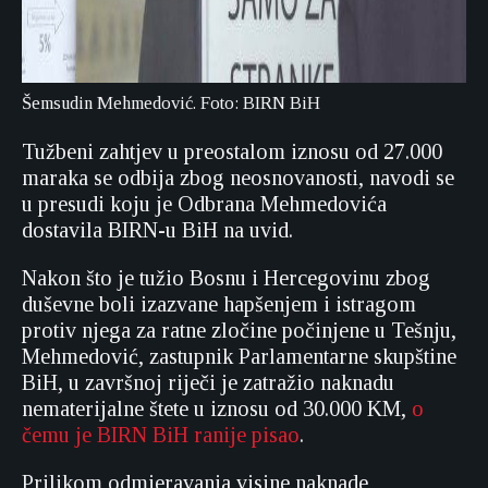
Šemsudin Mehmedović. Foto: BIRN BiH
Tužbeni zahtjev u preostalom iznosu od 27.000
maraka se odbija zbog neosnovanosti, navodi se
u presudi koju je Odbrana Mehmedovića
dostavila BIRN-u BiH na uvid.
Nakon što je tužio Bosnu i Hercegovinu zbog
duševne boli izazvane hapšenjem i istragom
protiv njega za ratne zločine počinjene u Tešnju,
Mehmedović, zastupnik Parlamentarne skupštine
BiH, u završnoj riječi je zatražio naknadu
nematerijalne štete u iznosu od 30.000 KM,
o
čemu je BIRN BiH ranije pisao
.
Prilikom odmjeravanja visine naknade