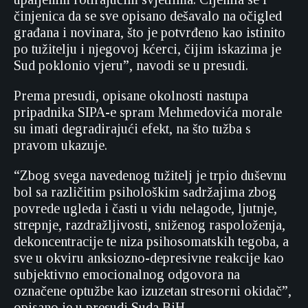
činjenica da se sve opisano dešavalo na očigled
građana i novinara, što je potvrđeno kao istinito
po tužitelju i njegovoj kćerci, čijim iskazima je
Sud poklonio vjeru”, navodi se u presudi.
Prema presudi, opisane okolnosti nastupa
pripadnika SIPA-e spram Mehmedovića morale
su imati degradirajući efekt, na što tužba s
pravom ukazuje.
“Zbog svega navedenog tužitelj je trpio duševnu
bol sa različitim psihološkim sadržajima zbog
povrede ugleda i časti u vidu nelagode, ljutnje,
strepnje, razdražljivosti, sniženog raspoloženja,
dekoncentracije te niza psihosomatskih tegoba, a
sve u okviru anksiozno-depresivne reakcije kao
subjektivno emocionalnog odgovora na
označene optužbe kao izuzetan stresorni okidač”,
opisano je u presudi Suda BiH.