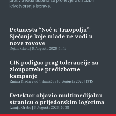
protiv Seada Bublina za pronevjeru u službi i
krivotvorenje isprave.
Petnaesta “Noć u Trnopolju”:
Sjećanje koje mlade ne vodi u
nove rovove
Dejan Rakita | 6. Augusta 2026 | 14:13
CIK podigao prag tolerancije za
zloupotrebe predizborne
kampanje
Emina Dizdarević Tahmiščija | 6. Augusta 2026 | 13:15
Detektor objavio multimedijalnu
stranicu o prijedorskim logorima
Lamija Grebo | 6. Augusta 2026 | 10:39