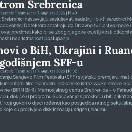
trom Srebrenica
arević Tahmiščija | 7. Augusta 2026 | 15:49
 Srebrenici nastavljaju saslušavati sadašnji i bivši saradnici 
sagovornici Detektora smatraju da Državno tužilaštvo može i
 ovaj predmet kako bi se zbog njegove osjetljivosti otklonil
nost i nepristrasnost postupanja.
movi o BiH, Ukrajini i Ruan
godišnjem SFF-u
arević Tahmiščija | 7. Augusta 2026 | 10:02
zdanju Sarajevo Film Festivalu (SFF) svjetsku premijeru imat 
okumentarni film “Fahrudin” Balkanske istraživačke mreže Bos
ine (BIRN BiH) i Memorijalnog centra Srebrenica – o Fahrud
ću, dok će u programu Suočavanje s prošlošću biti prikazan
et” koji govori o djeci rođenoj kao posljedica ratnog seksualno
koje su proživjele diskriminaciju, stigmu, traumu.