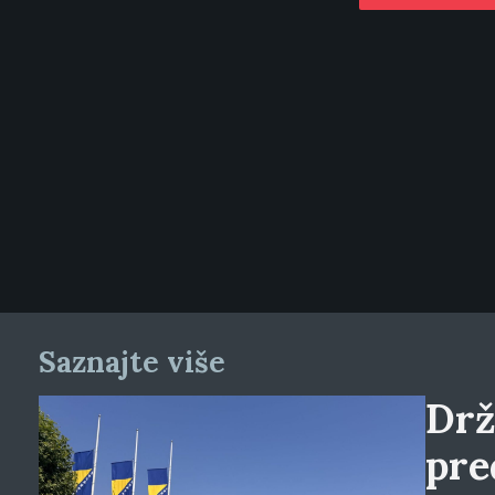
Saznajte više
Drž
pre