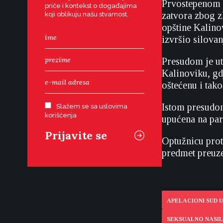
Prvostepenom p
priče i kontekst o događajima
zatvora zbog zl
koji oblikuju našu stvarnost.
opštine Kalino
izvršio silova
Presudom je ut
Kalinoviku, gdj
oštećenu i tako
Istom presudom
Slažem se sa uslovima
korišćenja
upućena na par
Optužnicu prot
predmet preuze
APELACIONI SUD 
SEKSUALNO NASIL