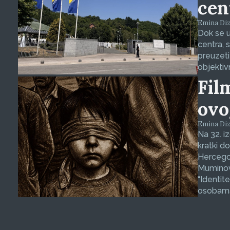
cen
Emina Dizd
Dok se u
centra, 
preuzeti
objektiv
Fil
ovo
Emina Dizd
Na 32. i
kratki d
Hercegov
Muminovi
“Identit
osobama 