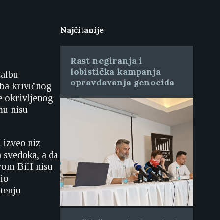
Najčitanije
Rast negiranja i
lobistička kampanja
žalbu
opravdavanja genocida
aba krivičnog
je okrivljenog
mu nisu
 izveo niz
 svedoka, a da
tvom BiH nisu
bio
tenju