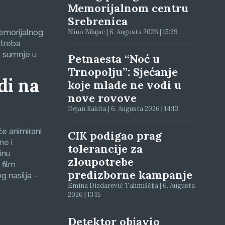
Memorijalnom centru
Srebrenica
Memorijalnog
Nino Bilajac | 6. Augusta 2026 | 15:39
 treba
e sumnje u
Petnaesta “Noć u
Trnopolju”: Sjećanje
di na
koje mlade ne vodi u
nove rovove
Dejan Rakita | 6. Augusta 2026 | 14:13
će animirani
CIK podigao prag
ne i
tolerancije za
inu
zloupotrebe
 film
predizborne kampanje
g nasilja -
Emina Dizdarević Tahmiščija | 6. Augusta
2026 | 13:15
Detektor objavio