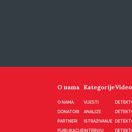
O nama
Kategorije
Video
O NAMA
VIJESTI
DETEKT
DONATORI
ANALIZE
DETEKT
PARTNERI
ISTRAŽIVANJE
DETEKT
PUBLIKACIJE
INTERVJU
DETEKT