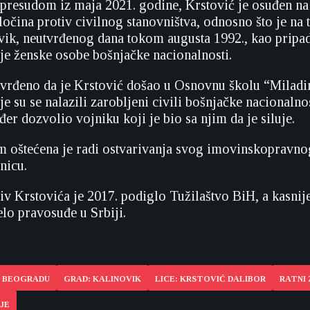
resudom iz maja 2021. godine, Krstović je osuđen na
očina protiv civilnog stanovništva, odnosno što je na t
vik, neutvrđenog dana tokom augusta 1992., kao pripa
nje ženske osobe bošnjačke nacionalnosti.
vrđeno da je Krstović došao u Osnovnu školu “Miladi
e su se nalazili zarobljeni civili bošnjačke nacionalnos
đer dozvolio vojniku koji je bio sa njim da je siluje.
 oštećena je radi ostvarivanja svog imovinskopravno
nicu.
iv Krstovića je 2017. podiglo Tužilaštvo BiH, a kasnij
lo pravosuđe u Srbiji.
U BEOGRADU
GRAD: KALINOVIK
LICE: KRSTOVIĆ DALIBOR
RATNI 
JE