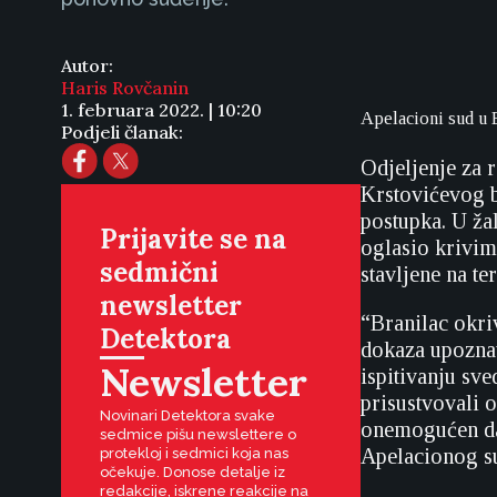
Autor:
Haris Rovčanin
1. februara 2022. | 10:20
Apelacioni sud u
Podjeli članak:
Odjeljenje za 
Krstovićevog b
postupka. U ža
Prijavite se na
oglasio krivim
sedmični
stavljene na te
newsletter
“Branilac okri
Detektora
dokaza upoznav
Newsletter
ispitivanju sv
prisustvovali o
Novinari Detektora svake
onemogućen da 
sedmice pišu newslettere o
Apelacionog s
protekloj i sedmici koja nas
očekuje. Donose detalje iz
redakcije, iskrene reakcije na