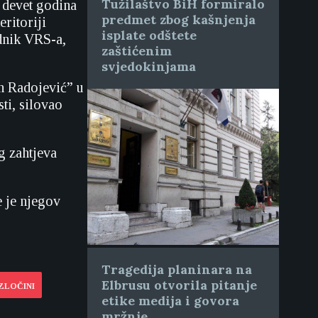
Tužilaštvo BiH formiralo
 devet godina
predmet zbog kašnjenja
eritoriji
isplate odštete
dnik VRS-a,
zaštićenim
svjedokinjama
n Radojević” u
ti, silovao
g zahtjeva
e je njegov
Tragedija planinara na
Elbrusu otvorila pitanje
ZLOČINI
etike medija i govora
mržnje