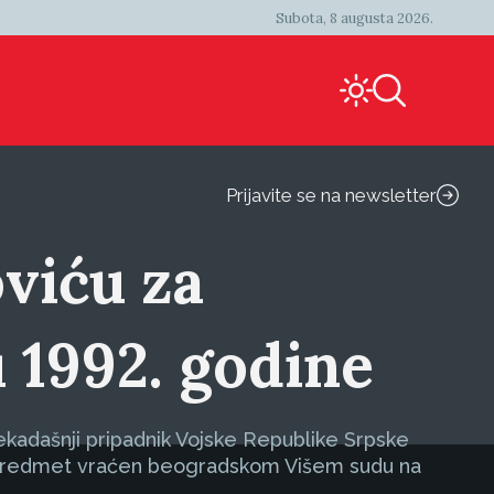
Subota, 8 augusta 2026.
Prijavite se na newsletter
viću za
 1992. godine
ekadašnji pripadnik Vojske Republike Srpske
je predmet vraćen beogradskom Višem sudu na