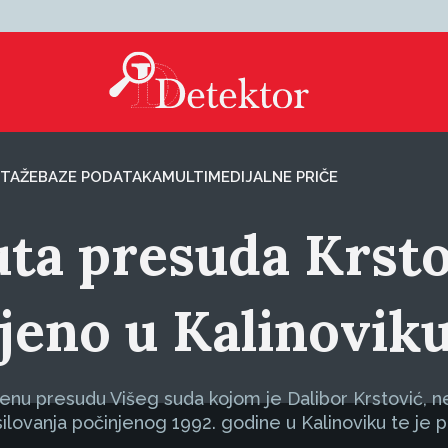
TAŽE
BAZE PODATAKA
MULTIMEDIJALNE PRIČE
ta presuda Krsto
njeno u Kalinoviku
enu presudu Višeg suda kojom je Dalibor Krstović, n
silovanja počinjenog 1992. godine u Kalinoviku te 