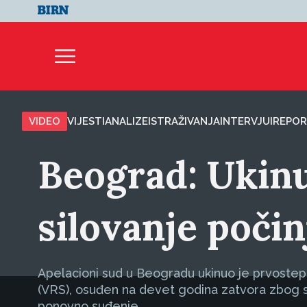
VIDEO
VIJESTI
ANALIZE
ISTRAŽIVANJA
INTERVJUI
REPOR
Beograd: Ukinu
silovanje poči
Apelacioni sud u Beogradu ukinuo je prvostep
(VRS), osuđen na devet godina zatvora zbog 
ponovno suđenje.