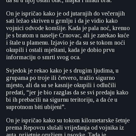
da su u njoj ostali otac, majka i mlađi brat.
On je ispričao kako je od jutarnjih do večernjih
sati ležao skriven u grmlju i da je vidio kako
vojnici odvode komšije. Kada je pala noć, krenuo
je s bratom u naselje Crnovac, ali je zatekao kuće
i štale u plamenu. Izjavio je da su se tokom noći
okupili i ostali mještani, kada je dobio prvu
informaciju o smrti svog oca.
Svjedok je rekao kako je s drugim ljudima, u
grupama po troje ili četvero, tražio sigurno
mjesto, ali da su se kasnije okupili i odlučili
predati, “jer je bio razglas da se svi predaju kako
bi ih prebacili na sigurnu teritoriju, a da će u
suprotnom biti ubijeni”.
On je ispričao kako su tokom kilometarske šetnje
prema Repovcu slušali vrijeđanja od vojnika iz
auta, prijetnje oružjem i psovke. Tada je,