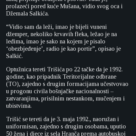
prolazeći pored kuće Mušana, vidio svog oca i
Džemala Salkića.
“Vidio sam da leži, imao je bijeli vuneni
džemper, nekoliko krvavih fleka, ležao je na
leđima, imao je sako na kojem je pisalo
‘obezbjeđenje’, radio je kao portir”, opisao je
Salkić.
Optužnica tereti Trišića po 22 tačke da je 1992.
godine, kao pripadnik Teritorijalne odbrane
(TO), zajedno s drugim formacijama učestvovao
u progonu civila bošnjačke nacionalnosti –
zatvaranjima, prisilnim nestankom, mučenjem i
ubistvima.
Trišić se tereti da je 3. maja 1992., naoružan i
uniformisan, zajedno s drugim osobama, uputio
50 žena i djece iz sela Hranča prema autobuskoj