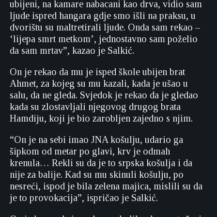
ubijeni, na kamare nabacani kao drva, vidio sam
ljude ispred hangara gdje smo išli na praksu, u
dvorištu su maltretirali ljude. Onda sam rekao –
‘lijepa smrt metkom’, jednostavno sam poželio
da sam mrtav”, kazao je Salkić.
On je rekao da mu je isped škole ubijen brat
Ahmet, za kojeg su mu kazali, kada je ušao u
salu, da ne gleda. Svjedok je rekao da je gledao
kada su zlostavljali njegovog drugog brata
Hamdiju, koji je bio zarobljen zajedno s njim.
“On je na sebi imao JNA košulju, udario ga
šipkom od metar po glavi, krv je odmah
krenula… Rekli su da je to srpska košulja i da
nije za balije. Kad su mu skinuli košulju, po
nesreći, ispod je bila zelena majica, mislili su da
je to provokacija”, ispričao je Salkić.