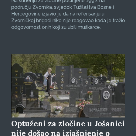
Na suđenju za zločine počinjene 1992. na
području Zvornika, svjedok Tužilaštva Bosne i
Hercegovine izjavio je da na referisanju u
Zvorničkoj brigadi niko nije reagovao kada je tražio
odgovornost onih koji su ubili muškarce.
Optuženi za zločine u Jošanici
nije došao na izjašnjenje o