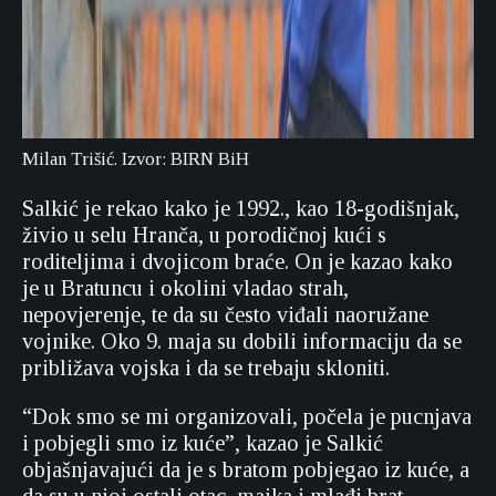
Milan Trišić. Izvor: BIRN BiH
Salkić je rekao kako je 1992., kao 18-godišnjak,
živio u selu Hranča, u porodičnoj kući s
roditeljima i dvojicom braće. On je kazao kako
je u Bratuncu i okolini vladao strah,
nepovjerenje, te da su često viđali naoružane
vojnike. Oko 9. maja su dobili informaciju da se
približava vojska i da se trebaju skloniti.
“Dok smo se mi organizovali, počela je pucnjava
i pobjegli smo iz kuće”, kazao je Salkić
objašnjavajući da je s bratom pobjegao iz kuće, a