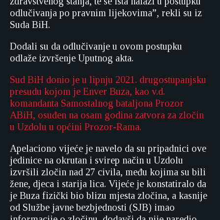
zdravstvenog stanja, te se ista nalazi u postupku
odlučivanja po pravnim lijekovima”, rekli su iz
Suda BiH.
Dodali su da odlučivanje u ovom postupku
odlaže izvršenje Uputnog akta.
Sud BiH donio je u lipnju 2021. drugostupanjsku
presudu kojom je Enver Buza, kao v.d.
komandanta Samostalnog bataljona Prozor
ABiH, osuđen na osam godina zatvora za zločin
u Uzdolu u općini Prozor-Rama.
Apelaciono vijeće je navelo da su pripadnici ove
jedinice na okrutan i svirep način u Uzdolu
izvršili zločin nad 27 civila, među kojima su bili
žene, djeca i starija lica. Vijeće je konstatiralo da
je Buza fizički bio blizu mjesta zločina, a kasnije
od Službe javne bezbjednosti (SJB) imao
informacije o zločinu, dodavši da nije naredio