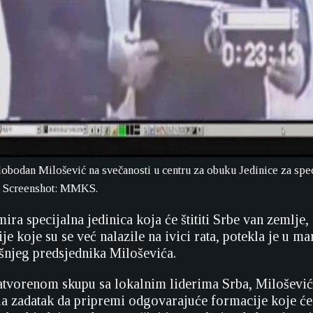
Slobodan Milošević na svečanosti u centru za obuku Jedinice za spe
7. Screenshot: MMKS.
mira specijalna jedinica koja će štititi Srbe van zemlje,
je koje su se već nalazile na ivici rata, potekla je u ma
šnjeg predsjednika Miloševića.
tvorenom skupu sa lokalnim liderima Srba, Milošević 
la zadatak da pripremi odgovarajuće formacije koje će 