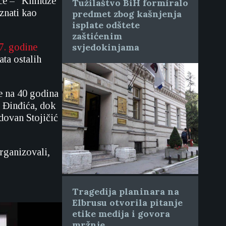
nice – “Knindže”
Tužilaštvo BiH formiralo
znati kao
predmet zbog kašnjenja
isplate odštete
zaštićenim
7. godine
svjedokinjama
ta ostalih
e na 40 godina
 Đinđića, dok
dovan Stojičić
organizovali,
Tragedija planinara na
Elbrusu otvorila pitanje
etike medija i govora
mržnje