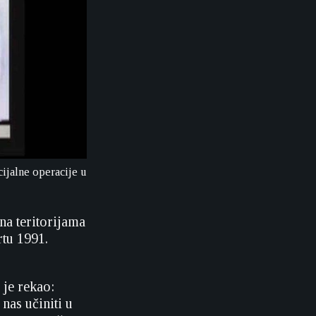
cijalne operacije u
 na teritorijama
rtu 1991.
je rekao:
nas učiniti u