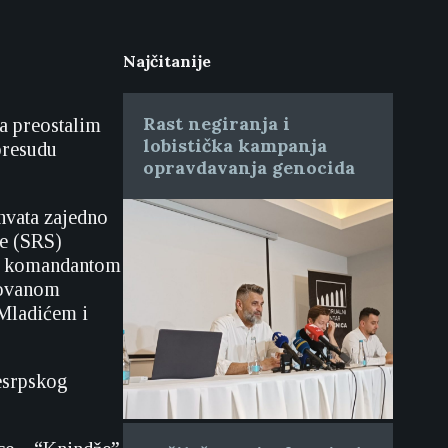
Najčitanije
Rast negiranja i
a preostalim
lobistička kampanja
presudu
opravdavanja genocida
hvata zajedno
e (SRS)
m, komandantom
dovanom
Mladićem i
nesrpskog