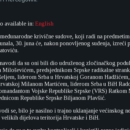
so available in:
English
međunarodne krivične sudove, koji radi na predmetim
unala, 30. juna će, nakon ponovljenog suđenja, izreći 
atoviću.
 navodi da su oni bili dio udruženog zločinačkog podu
 Miloševićem, predsjednikom Srpske radikalne strank
šeljem, liderom Srba u Hrvatskoj Goranom Hadžiće
Hrvatskoj Milanom Martićem, liderom Srba u BiH Ra
omandantom Vojske Republike Srpske (VRS) Ratkom 
ednicom Republike Srpske Biljanom Plavšić.
vodi se, bilo je nasilno i trajno uklanjanje većinskog 
 velikih dijelova teritorija Hrvatske i BiH.