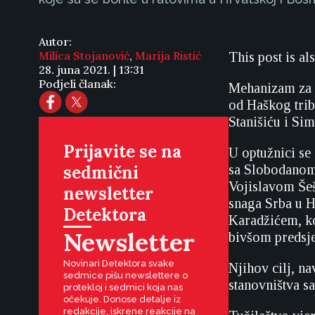
Autor:
Milica Stojanović
,
Marija Ristić
This post is al
28. juna 2021. | 13:31
Podjeli članak:
Mehanizam za 
od Haškog trib
Stanišiću i Sim
Prijavite se na
U optužnici se
sedmični
sa Slobodanom
Vojislavom Še
newsletter
snaga Srba u 
Detektora
Karadžićem, k
Newsletter
bivšom predsj
Novinari Detektora svake
Njihov cilj, na
sedmice pišu newslettere o
stanovništva sa
protekloj i sedmici koja nas
očekuje. Donose detalje iz
redakcije, iskrene reakcije na