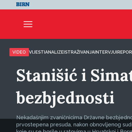
VIDEO
VIJESTI
ANALIZE
ISTRAŽIVANJA
INTERVJUI
REPOR
Stanišić i Sim
bezbjednosti
Nekadašnjim zvaničnicima Državne bezbjednost
prvostepena presuda, nakon obnovljenog sudsko
koje su se borile u ratovima u Hrvatskoj i Bosn