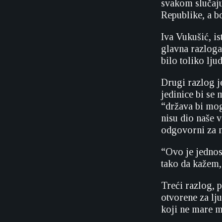
svakom slučaju
Republike, a b
Iva Vukušić, is
glavna razloga
bilo toliko ljud
Drugi razlog j
jedinice bi se 
“država bi mog
nisu dio naše 
odgovorni za n
“Ovo je jednos
tako da kažem,
Treći razlog, 
otvorene za lju
koji ne mare 