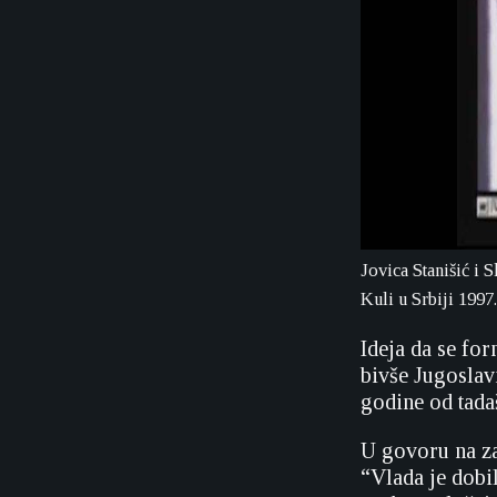
Jovica Stanišić i 
Kuli u Srbiji 199
Ideja da se for
bivše Jugoslavi
godine od tada
U govoru na za
“Vlada je dobi