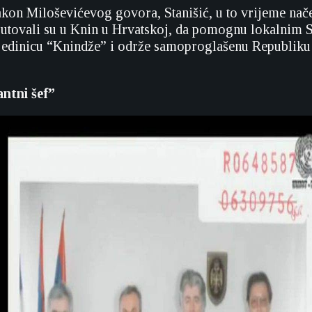
kon Miloševićevog govora, Stanišić, u to vrijeme nače
putovali su u Knin u Hrvatskoj, da pomognu lokalnim 
jedinicu “Knindže” i održe samoproglašenu Republiku
.
ntni šef”