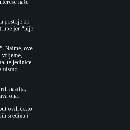
nterese naše
a postoje tri
rupe jer “nije
e”. Naime, ove
o vrijeme,
, te jedinice
ga nismo
ih nasilja,
ava ona.
put ovih često
ih sredina i