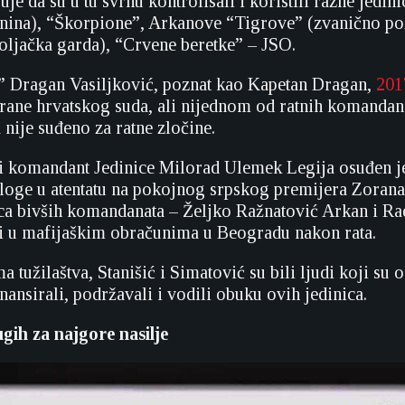
uje da su u tu svrhu kontrolisali i koristili razne jedi
nina), “Škorpione”, Arkanove “Tigrove” (zvanično po
ljačka garda), “Crvene beretke” – JSO.
” Dragan Vasiljković, poznat kao Kapetan Dragan,
201
trane hrvatskog suda, ali nijednom od ratnih komandana
 nije suđeno za ratne zločine.
ji komandant Jedinice Milorad Ulemek Legija osuđen j
loge u atentatu na pokojnog srpskog premijera Zorana
ca bivših komandanata – Željko Ražnatović Arkan i Ra
i u mafijaškim obračunima u Beogradu nakon rata.
tužilaštva, Stanišić i Simatović su bili ljudi koji su 
inansirali, podržavali i vodili obuku ovih jedinica.
gih za najgore nasilje