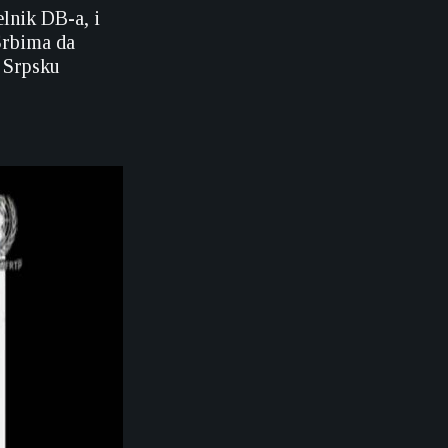
lnik DB-a, i
Srbima da
 Srpsku