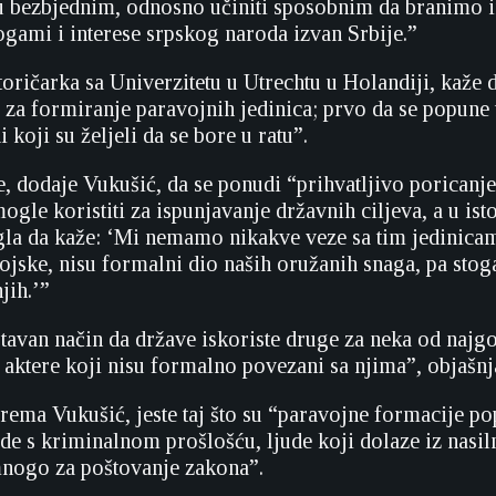
 bezbjednim, odnosno učiniti sposobnim da branimo i
ogami i interese srpskog naroda izvan Srbije.”
toričarka sa Univerzitetu u Utrechtu u Holandiji, kaže d
 za formiranje paravojnih jedinica; prvo da se popune t
i koji su željeli da se bore u ratu”.
e, dodaje Vukušić, da se ponudi “prihvatljivo poricanj
mogle koristiti za ispunjavanje državnih ciljeva, a u ist
la da kaže: ‘Mi nemamo nikakve veze sa tim jedinicama
vojske, nisu formalni dio naših oružanih snaga, pa sto
jih.’”
tavan način da države iskoriste druge za neka od najgor
 aktere koji nisu formalno povezani sa njima”, objašnj
prema Vukušić, jeste taj što su “paravojne formacije po
de s kriminalnom prošlošću, ljude koji dolaze iz nasiln
mnogo za poštovanje zakona”.