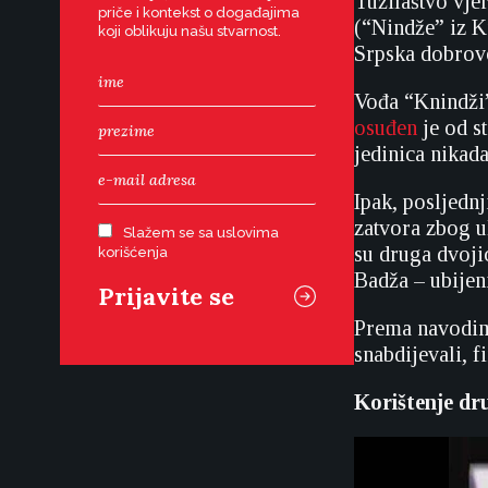
Tužilaštvo vjer
priče i kontekst o događajima
(“Nindže” iz K
koji oblikuju našu stvarnost.
Srpska dobrovo
Vođa “Knindži
osuđen
je od s
jedinica nikada
Ipak, posljedn
zatvora zbog u
Slažem se sa uslovima
su druga dvoji
korišćenja
Badža – ubijen
Prema navodima 
snabdijevali, f
Korištenje dru