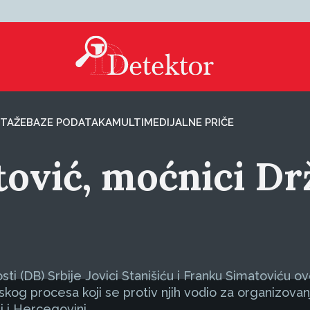
TAŽE
BAZE PODATAKA
MULTIMEDIJALNE PRIČE
atović, moćnici D
i (DB) Srbije Jovici Stanišiću i Franku Simatoviću o
g procesa koji se protiv njih vodio za organizovanje
i i Hercegovini.