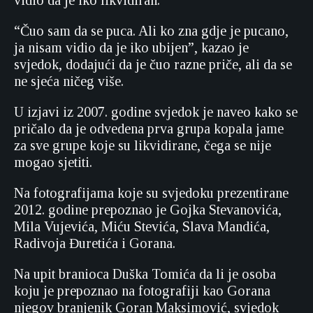
vidio da je iko likvidiran.
“Čuo sam da se puca. Ali ko zna gdje je pucano,
ja nisam vidio da je iko ubijen”, kazao je
svjedok, dodajući da je čuo razne priče, ali da se
ne sjeća ničeg više.
U izjavi iz 2007. godine svjedok je naveo kako se
pričalo da je odvedena prva grupa kopala jame
za sve grupe koje su likvidirane, čega se nije
mogao sjetiti.
Na fotografijama koje su svjedoku prezentirane
2012. godine prepoznao je Gojka Stevanovića,
Mila Vujevića, Miću Stevića, Slava Mandića,
Radivoja Đuretića i Gorana.
Na upit branioca Duška Tomića da li je osoba
koju je prepoznao na fotografiji kao Gorana
njegov branjenik Goran Maksimović, svjedok