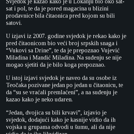
Svjedok je kazao kako je u Lokanju bio oko sat-
sat i pol, te da je pored magacina u blizini
prodavnice bila čitaonica pred kojom su bili
satovi.
U izjavi iz 2007. godine svjedok je rekao kako je
pred čitaonicom bio veći broj srpskih snaga i
“Vukovi sa Drine”, te da je prepoznao Vujević
Miladina i Mandić Miladina. Na suđenju se nije
mogao sjetiti da je bilo koga prepoznao.
U istoj izjavi svjedok je naveo da su osobe iz
Teočaka pozivane jedan po jedan u čitaonicu, te
da “su se vraćali premlaćeni”, a na suđenju je
kazao kako je neko udaren.
“Jedan, dvojica su bili krvavi”, izjavio je
svjedok, dodajući kako je kasnije vidio da ih
vojska u grupama odvodi u šumu, ali da nije