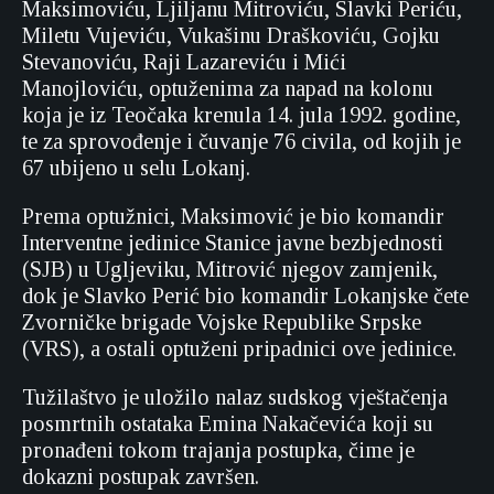
Maksimoviću, Ljiljanu Mitroviću, Slavki Periću,
Miletu Vujeviću, Vukašinu Draškoviću, Gojku
Stevanoviću, Raji Lazareviću i Mići
Manojloviću, optuženima za napad na kolonu
koja je iz Teočaka krenula 14. jula 1992. godine,
te za sprovođenje i čuvanje 76 civila, od kojih je
67 ubijeno u selu Lokanj.
Prema optužnici, Maksimović je bio komandir
Interventne jedinice Stanice javne bezbjednosti
(SJB) u Ugljeviku, Mitrović njegov zamjenik,
dok je Slavko Perić bio komandir Lokanjske čete
Zvorničke brigade Vojske Republike Srpske
(VRS), a ostali optuženi pripadnici ove jedinice.
Tužilaštvo je uložilo nalaz sudskog vještačenja
posmrtnih ostataka Emina Nakačevića koji su
pronađeni tokom trajanja postupka, čime je
dokazni postupak završen.