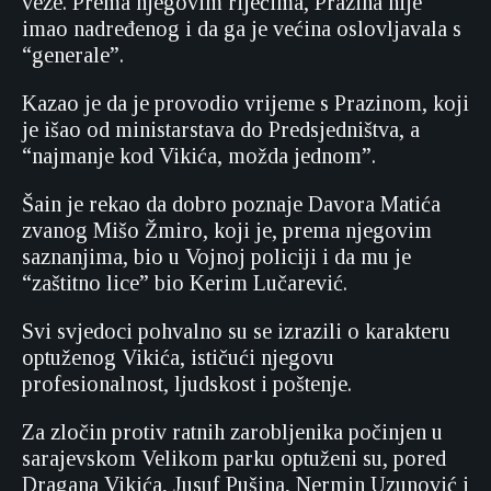
veze. Prema njegovim riječima, Prazina nije
imao nadređenog i da ga je većina oslovljavala s
“generale”.
Kazao je da je provodio vrijeme s Prazinom, koji
je išao od ministarstava do Predsjedništva, a
“najmanje kod Vikića, možda jednom”.
Šain je rekao da dobro poznaje Davora Matića
zvanog Mišo Žmiro, koji je, prema njegovim
saznanjima, bio u Vojnoj policiji i da mu je
“zaštitno lice” bio Kerim Lučarević.
Svi svjedoci pohvalno su se izrazili o karakteru
optuženog Vikića, ističući njegovu
profesionalnost, ljudskost i poštenje.
Za zločin protiv ratnih zarobljenika počinjen u
sarajevskom Velikom parku optuženi su, pored
Dragana Vikića, Jusuf Pušina, Nermin Uzunović i