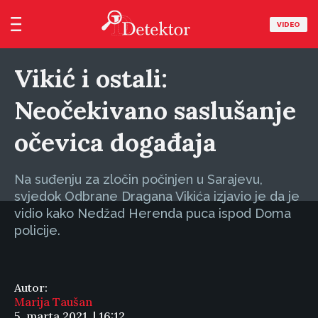
VIDEO
Vikić i ostali:
Neočekivano saslušanje
očevica događaja
Na suđenju za zločin počinjen u Sarajevu,
svjedok Odbrane Dragana Vikića izjavio je da je
vidio kako Nedžad Herenda puca ispod Doma
policije.
Autor:
Marija Taušan
5. marta 2021. | 16:12