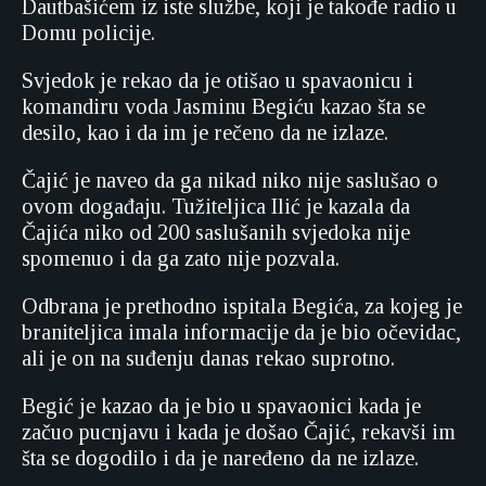
Dautbašićem iz iste službe, koji je takođe radio u
Domu policije.
Svjedok je rekao da je otišao u spavaonicu i
komandiru voda Jasminu Begiću kazao šta se
desilo, kao i da im je rečeno da ne izlaze.
Čajić je naveo da ga nikad niko nije saslušao o
ovom događaju. Tužiteljica Ilić je kazala da
Čajića niko od 200 saslušanih svjedoka nije
spomenuo i da ga zato nije pozvala.
Odbrana je prethodno ispitala Begića, za kojeg je
braniteljica imala informacije da je bio očevidac,
ali je on na suđenju danas rekao suprotno.
Begić je kazao da je bio u spavaonici kada je
začuo pucnjavu i kada je došao Čajić, rekavši im
šta se dogodilo i da je naređeno da ne izlaze.