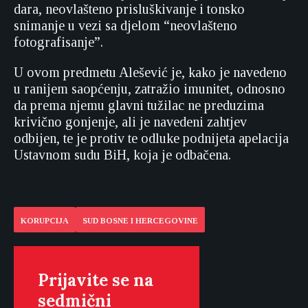
dara, neovlašteno prisluškivanje i tonsko
snimanje u vezi sa djelom “neovlašteno
fotografisanje”.
U ovom predmetu Alešević je, kako je navedeno
u ranijem saopćenju, zatražio imunitet, odnosno
da prema njemu glavni tužilac ne preduzima
krivično gonjenje, ali je navedeni zahtjev
odbijen, te je protiv te odluke podnijeta apelacija
Ustavnom sudu BiH, koja je odbačena.
KORUPCIJA
SUD BOSNE I HERCEGOVINE
Prijavite se na
sedmični