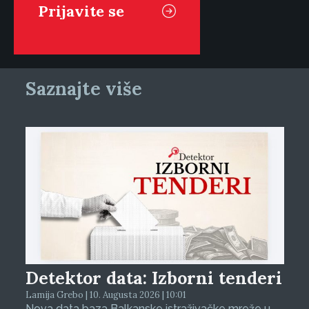
Saznajte više
Detektor data: Izborni tenderi
Lamija Grebo | 10. Augusta 2026 | 10:01
Nova data baza Balkanske istraživačke mreže u