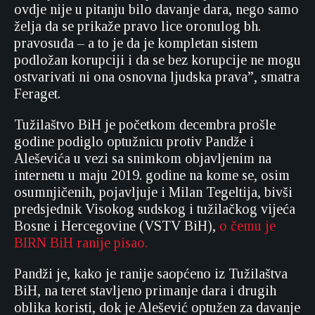
ovdje nije u pitanju bilo davanje dara, nego samo
želja da se prikaže pravo lice oronulog bh.
pravosuđa – a to je da je kompletan sistem
podložan korupciji i da se bez korupcije ne mogu
ostvarivati ni ona osnovna ljudska prava”, smatra
Feraget.
Tužilaštvo BiH je početkom decembra prošle
godine podiglo optužnicu protiv Pandže i
Aleševića u vezi sa snimkom objavljenim na
internetu u maju 2019. godine na kome se, osim
osumnjičenih, pojavljuje i Milan Tegeltija, bivši
predsjednik Visokog sudskog i tužilačkog vijeća
Bosne i Hercegovine (VSTV BiH),
o čemu je
BIRN BiH ranije pisao.
Pandži je, kako je ranije saopćeno iz Tužilaštva
BiH, na teret stavljeno primanje dara i drugih
oblika koristi, dok je Alešević optužen za davanje