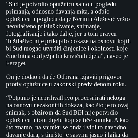
“Sud je potvrdio optužnicu samo u pogledu
primanja, odnosno davanja mita, a odbio
optužnicu u pogledu da je Nermin Alešević vršio
neovlašteno prisluškivanje, snimanje,
fotografisanje i tako dalje, jer u tom pravcu
Tužilaštvo nije prikupilo dokaze na osnovu kojih
bi Sud mogao utvrditi činjenice i okolnosti koje
čine bitna obilježja tih krivičnih djela”, naveo je
Feraget.
On je dodao i da će Odbrana izjaviti prigovor
protiv optužnice u zakonski predviđenom roku.
“Potpuno je neprihvatljivo procesuirati nekoga
na osnovu nezakonitih dokaza, kao što je to ovaj
snimak, s obzirom da Sud BiH nije potvrdio
optužnicu u tom dijelu koji se tiče snimka. A kao
što znamo, na snimku se onda i vidi to navodno
davanje dara, s tim što je sasvim jasno i laiku da