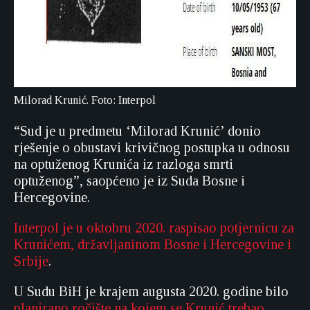
Milorad Krunić. Foto: Interpol
“Sud je u predmetu ‘Milorad Krunić’ donio
rješenje o obustavi krivičnog postupka u odnosu
na optuženog Krunića iz razloga smrti
optuženog”, saopćeno je iz Suda Bosne i
Hercegovine.
Interpol je u oktobru 2020. raspisao potjernicu za
Krunićem, državljaninom Bosne i Hercegovine i
Srbije
.
U Sudu BiH je krajem augusta 2020. godine bilo
planirano ročište na kojem se Krunić trebao