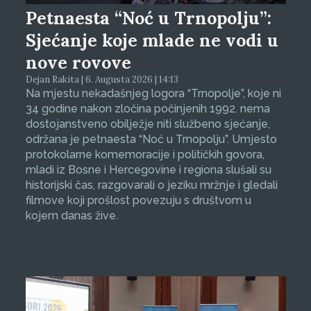
Petnaesta “Noć u Trnopolju”:
Sjećanje koje mlade ne vodi u
nove rovove
Dejan Rakita | 6. Augusta 2026 | 14:13
Na mjestu nekadašnjeg logora “Trnopolje”, koje ni
34 godine nakon zločina počinjenih 1992. nema
dostojanstveno obilježje niti službeno sjećanje,
održana je petnaesta “Noć u Trnopolju”. Umjesto
protokolarne komemoracije i političkih govora,
mladi iz Bosne i Hercegovine i regiona slušali su
historijski čas, razgovarali o jeziku mržnje i gledali
filmove koji prošlost povezuju s društvom u
kojem danas žive.