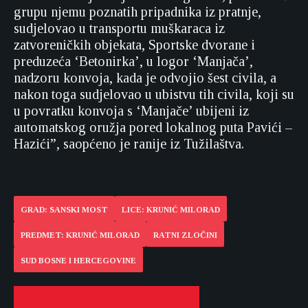
grupu njemu poznatih pripadnika iz pratnje,
sudjelovao u transportu muškaraca iz
zatvoreničkih objekata, Sportske dvorane i
preduzeća ‘Betonirka’, u logor ‘Manjača’,
nadzoru konvoja, kada je odvojio šest civila, a
nakon toga sudjelovao u ubistvu tih civila, koji su
u povratku konvoja s ‘Manjače’ ubijeni iz
automatskog oružja pored lokalnog puta Pavići –
Hazići”, saopćeno je ranije iz Tužilaštva.
GRAD: SANSKI MOST
LICE: KRUNIĆ MILORAD
PREDMET: KRUNIĆ MILORAD
RATNI ZLOČINI
SUD BOSNE I HERCEGOVINE