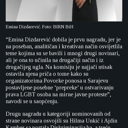
Emina Dizdarević. Foto: BIRN BiH
“Emina Dizdarević dobila je prvu nagradu, jer je
na poseban, analitičan i kreativan način osvijetlila
teme kojima su se bavili i mnogi drugi novinari,
ali je ona to učinila na drugačiji način i iz
drugačijeg ugla. Na komisiju je najjači utisak
ostavila njena priča o tome kako su
organizatorima Povorke ponosa u Sarajevu
postavljene posebne ‘prepreke’ u ostvarivanju
prava LGBT osoba na mirne javne proteste”,
navodi se u saopćenju.
Drugu nagradu u kategoriji nominovanih od
strane novinara osvojili su Hilma Unkić i Ajdin
Kamber sa portala Diskriminacija.ba, a treću