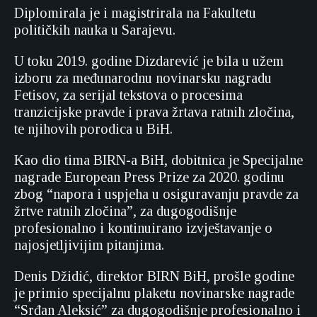
Diplomirala je i magistrirala na Fakultetu
političkih nauka u Sarajevu.
U toku 2019. godine Dizdarević je bila u užem
izboru za međunarodnu novinarsku nagradu
Fetisov, za serijal tekstova o procesima
tranzicijske pravde i prava žrtava ratnih zločina,
te njihovih porodica u BiH.
Kao dio tima BIRN-a BiH, dobitnica je Specijalne
nagrade European Press Prize za 2020. godinu
zbog “napora i uspjeha u osiguravanju pravde za
žrtve ratnih zločina”, za dugogodišnje
profesionalno i kontinuirano izvještavanje o
najosjetljivijim pitanjima.
Denis Džidić, direktor BIRN BiH, prošle godine
je primio specijalnu plaketu novinarske nagrade
“Srđan Aleksić” za dugogodišnje profesionalno i