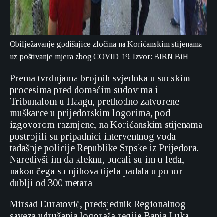
Obilježavanje godišnjice zločina na Korićanskim stijenama
uz poštivanje mjera zbog COVID-19. Izvor: BIRN BiH
Prema tvrdnjama brojnih svjedoka u sudskim
procesima pred domaćim sudovima i
Tribunalom u Haagu, prethodno zatvorene
muškarce u prijedorskim logorima, pod
izgovorom razmjene, na Korićanskim stijenama
postrojili su pripadnici interventnog voda
tadašnje policije Republike Srpske iz Prijedora.
Naredivši im da kleknu, pucali su im u leđa,
nakon čega su njihova tijela padala u ponor
dublji od 300 metara.
Mirsad Duratović, predsjednik Regionalnog
saveza udruženja logoraša regije Banja Luka,