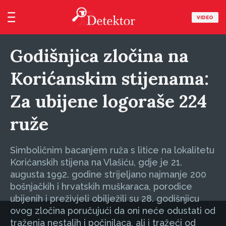
VIDEO
Godišnjica zločina na
Korićanskim stijenama:
Za ubijene logoraše 224
ruže
Simboličnim bacanjem ruža s litice na lokalitetu
Korićanskih stijena na Vlašiću, gdje je 21.
augusta 1992. godine strijeljano najmanje 200
bošnjačkih i hrvatskih muškaraca, porodice
ubijenih i preživjeli obilježili su 28. godišnjicu
ovog zločina poručujući da oni neće odustati od
traženja nestalih i počinilaca, ali i tražeći od