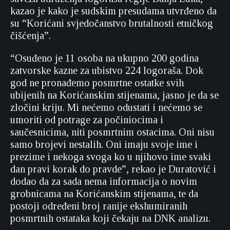
kazao je kako je sudskim presudama utvrđeno da
su “Korićani svjedočanstvo brutalnosti etničkog
čišćenja”.
“Osuđeno je 11 osoba na ukupno 200 godina
zatvorske kazne za ubistvo 224 logoraša. Dok
god ne pronađemo posmrtne ostatke svih
ubijenih na Korićanskim stijenama, jasno je da se
zločini kriju. Mi nećemo odustati i nećemo se
umoriti od potrage za počiniocima i
saučesnicima, niti posmrtnim ostacima. Oni nisu
samo brojevi nestalih. Oni imaju svoje ime i
prezime i nekoga svoga ko u njihovo ime svaki
dan pravi korak do pravde”, rekao je Duratović i
dodao da za sada nema informacija o novim
grobnicama na Korićanskim stijenama, te da
postoji određeni broj ranije ekshumiranih
posmrtnih ostataka koji čekaju na DNK analizu.