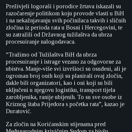
Preživjeli logoraši i porodice žrtava iskazali su
razočarenje politikom koju provode vlasti u BiH
i na nekažnjavanju svih počinilaca takvih i sličnih
zločina iz perioda rata u Bosni i Hercegovini, te
su zatražili od Državnog tužilaštva da ubrza
procesuiranje nalogodavaca.
“Tražimo od Tužilaštva BiH da ubrza
procesuiranje i istrage vezano za odgovorne za
ubistva. Manje-više svi izvršioci su osuđeni, ali je
ogroman broj onih koji su planirali ovaj zločin,
dakle bili organizatori, kao i oni koji su bili
uključeni u njegovu logistiku, transport tijela
zarobljenika, ranije ubijenih. To su sve osobe iz
Kriznog štaba Prijedora s početka rata”, kazao je
Duratović.
Za zločin na Korićanskim stijenama pred
Međunarodnim krivičnim Sudom za bivšu