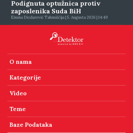
Podignuta optužnica protiv
zaposlenika Suda BiH
Emina Dizdarević Tahmiščija | 5. Augusta 2026 | 14:49
O nama
Kategorije
Video
Teme
Baze Podataka