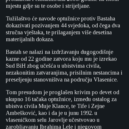
mjestu gdje su te osobe i strijeljane.
Tužilaštvo će navode optužnice protiv Bastaha
dokazivati pozivanjem 44 svjedoka, od čega dva
stručna vještaka, te prilaganjem više desetina
materijalnih dokaza.
Bastah se nalazi na izdržavanju dugogodišnje
kazne od 22 godine zatvora koju mu je izrekao
Sud BiH zbog učešća u ubistvima civila,
nezakonitim zatvaranjima, prisilnim nestancima i
preseljenju stanovništva na području Vlasenice.
Tom presudom je proglašen krivim po devet od
ukupno 16 tačaka optužnice, između ostalog za
ubistva civila Muje Klance, te Tife i Zejne
Ambešković, kao i da je u junu 1992. u
vlaseničkom selu Jarovlje učestvovao u
zarobljavanju Ibrahima Lele i njegovom