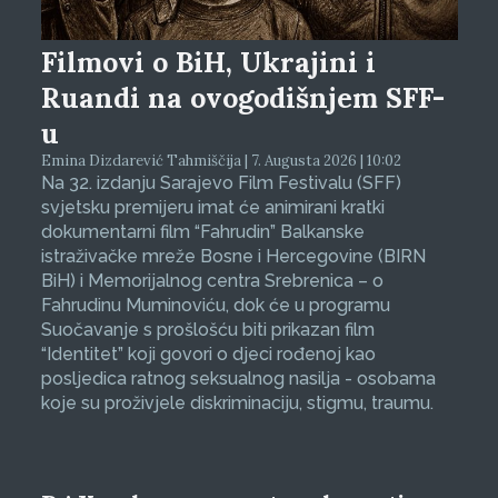
Filmovi o BiH, Ukrajini i
Ruandi na ovogodišnjem SFF-
u
Emina Dizdarević Tahmiščija | 7. Augusta 2026 | 10:02
Na 32. izdanju Sarajevo Film Festivalu (SFF)
svjetsku premijeru imat će animirani kratki
dokumentarni film “Fahrudin” Balkanske
istraživačke mreže Bosne i Hercegovine (BIRN
BiH) i Memorijalnog centra Srebrenica – o
Fahrudinu Muminoviću, dok će u programu
Suočavanje s prošlošću biti prikazan film
“Identitet” koji govori o djeci rođenoj kao
posljedica ratnog seksualnog nasilja - osobama
koje su proživjele diskriminaciju, stigmu, traumu.