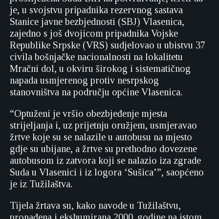
je, u svojstvu pripadnika rezervnog sastava
Stanice javne bezbjednosti (SBJ) Vlasenica,
zajedno s još dvojicom pripadnika Vojske
Republike Srpske (VRS) sudjelovao u ubistvu 37
civila bošnjačke nacionalnosti na lokalitetu
Mračni dol, u okviru širokog i sistematičnog
napada usmjerenog protiv nesrpskog
stanovništva na području općine Vlasenica.
“Optuženi je vršio obezbjeđenje mjesta
strijeljanja i, uz prijetnju oružjem, usmjeravao
žrtve koje su se nalazile u autobusu na mjesto
gdje su ubijane, a žrtve su prethodno dovezene
autobusom iz zatvora koji se nalazio iza zgrade
Suda u Vlasenici i iz logora ‘Sušica’”, saopćeno
je iz Tužilaštva.
Tijela žrtava su, kako navode u Tužilaštvu,
pronađena i ekshumirana 2000. godine na istom