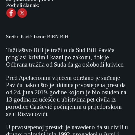
Podjeli članak:
Sretko Pavić. Izvor: BIRN BiH
Tužilaštvo BiH je tražilo da Sud BiH Pavića
proglasi krivim i kazni po zakonu, dok je
Odbrana tražila od Suda da ga oslobodi krivice.
Pred Apelacionim vijećem održano je suđenje
Paviću nakon što je ukinuta prvostepena presuda
od 24. juna 2019. godine kojom je bio osuđen na
13 godina za učešće u ubistvima pet civila iz
porodice Čaušević počinjenim u prijedorskom
selu Rizvanovići.
U prvostepenoj presudi je navedeno da su civili u
drugoj polovini jula 1992. pronađeni u šumi i