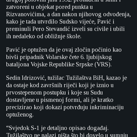
zatvoreni u objekat pored punkta u
Rizvanovićima, a dan nakon njihovog odvođenja,
kako je tada utvrdilo Sudsko vijeće, Pavić i
preminuli Pero Stevandić izveli su civile i ubili
ih nedaleko od obližnje škole.
Pavić je optužen da je ovaj zločin počinio kao
bivši pripadnik Volarske čete 6. ljubijskog
bataljona Vojske Republike Srpske (VRS).
Sedin Idrizović, tužilac Tužilaštva BiH, kazao je
da ostaje kod završnih riječi koji je iznio u
prvostepenom postupku i koje su Sudu
dostavljene u pismenoj formi, ali je kratko
precizirao koji dokazi potvrđuju inkriminaciju
optuženog.
“Svjedok S-1 je detaljno opisao događaj.
Tužilaštvo ne nalazi ništa što bi dovelo u sumnju