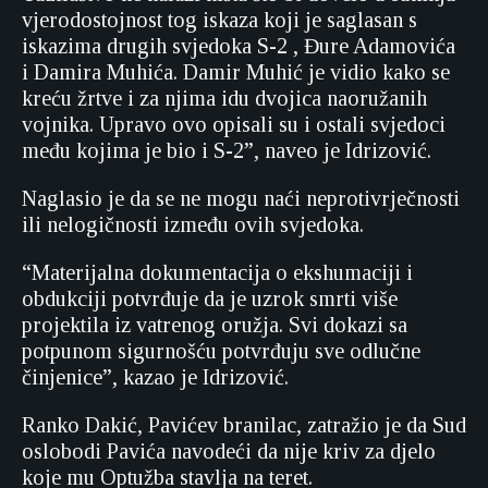
vjerodostojnost tog iskaza koji je saglasan s
iskazima drugih svjedoka S-2 , Đure Adamovića
i Damira Muhića. Damir Muhić je vidio kako se
kreću žrtve i za njima idu dvojica naoružanih
vojnika. Upravo ovo opisali su i ostali svjedoci
među kojima je bio i S-2”, naveo je Idrizović.
Naglasio je da se ne mogu naći neprotivrječnosti
ili nelogičnosti između ovih svjedoka.
“Materijalna dokumentacija o ekshumaciji i
obdukciji potvrđuje da je uzrok smrti više
projektila iz vatrenog oružja. Svi dokazi sa
potpunom sigurnošću potvrđuju sve odlučne
činjenice”, kazao je Idrizović.
Ranko Dakić, Pavićev branilac, zatražio je da Sud
oslobodi Pavića navodeći da nije kriv za djelo
koje mu Optužba stavlja na teret.