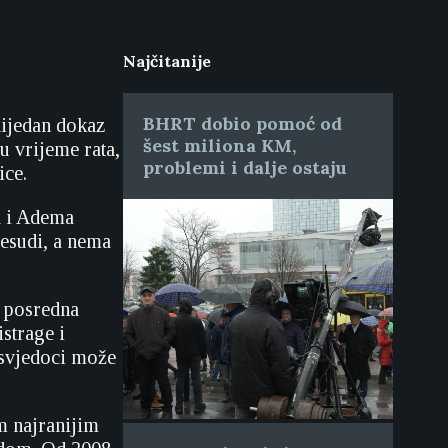
Najčitanije
BHRT dobio pomoć od
nijedan dokaz
šest miliona KM,
u vrijeme rata,
problemi i dalje ostaju
ice.
a i Adema
esudi, a nema
i posredna
strage i
i svjedoci može
m najranijim