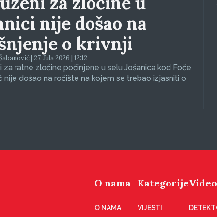
uženi za zločine u
anici nije došao na
ašnjenje o krivnji
abanović | 27. Jula 2026 | 12:12
 za ratne zločine počinjene u selu Jošanica kod Foče
ć nije došao na ročište na kojem se trebao izjasniti o
O nama
Kategorije
Video
O NAMA
VIJESTI
DETEKT