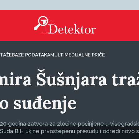
TAŽE
BAZE PODATAKA
MULTIMEDIJALNE PRIČE
ra Šušnjara traž
vo suđenje
 godina zatvora za zločine počinjene u višegradskoj P
 Suda BiH ukine prvostepenu presudu i odredi novo su