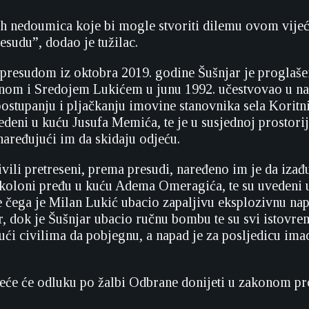
 nedoumica koje bi mogle stvoriti dilemu ovom vijeć
esudu”, dodao je tužilac.
resudom iz oktobra 2019. godine Šušnjar je proglašen
nom i Sredojem Lukićem u junu 1992. učestvovao u n
stupanju i pljačkanju imovine stanovnika sela Koritni
deni u kuću Jusufa Memića, te je u susjednoj prostorij
 naređujući im da skidaju odjeću.
vili pretreseni, prema presudi, naređeno im je da izađ
koloni pređu u kuću Adema Omeragića, te su uvedeni 
je čega je Milan Lukić ubacio zapaljivu eksplozivnu na
r, dok je Šušnjar ubacio ručnu bombu te su svi istovre
i civilima da pobjegnu, a napad je za posljedicu ima
eće će odluku po žalbi Odbrane donijeti u zakonom p