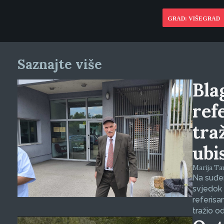
GRAD: VIŠEGRAD
Saznajte više
Blag
ref
tra
ubi
Marija Tauš
Na suđen
svjedok 
referisa
tražio o