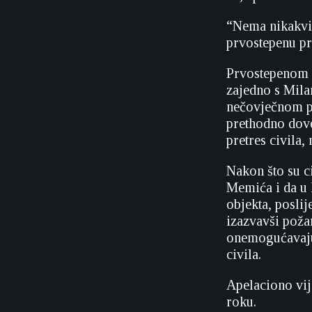
“Nema nikakvih
prvostepenu pr
Prvostepenom p
zajedno s Mila
nečovječnom po
prethodno dove
pretres civila,
Nakon što su ci
Memića i da u 
objekta, posli
izazvavši poža
onemogućavajuć
civila.
Apelaciono vij
roku.