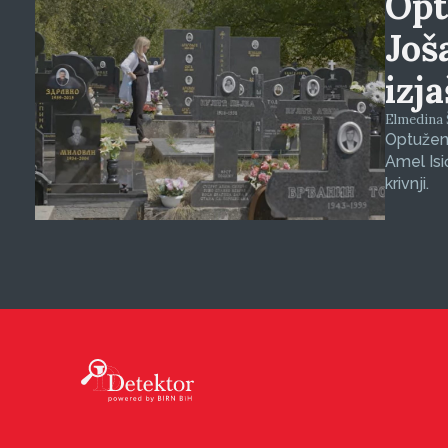
Opt
Još
izj
Elmedina Š
Optuženi
Amel Isi
krivnji.