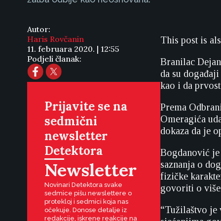
Autor:
Haris Rovčanin
This post is al
11. februara 2020. | 12:55
Podjeli članak:
Branilac Dejan
da su događaji 
kao i da prvost
Prijavite se na
Prema Odbrani,
sedmični
Omeragića udal
dokaza da je o
newsletter
Detektora
Bogdanović je 
Newsletter
saznanja o dog
fizičke karakte
Novinari Detektora svake
govoriti o više
sedmice pišu newslettere o
protekloj i sedmici koja nas
“Tužilaštvo je
očekuje. Donose detalje iz
redakcije, iskrene reakcije na