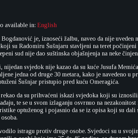
so available in:
English
 Bogdanović je, iznoseći žalbu, naveo da nije uveden 
koji su Radomiru Šušnjaru stavljeni na teret počinjeni 
epeni sud nije dao suštinska objašnjenja na neke činjen
 nijedan svjedok nije kazao da su kuće Jusufa Memić
jene jedna od druge 30 metara, kako je navedeno u pr
ptuženi Šušnjar pristupio pred kuću Omeragića.
rekao da su prihvaćeni iskazi svjedoka koji su iznosil
ađaju, te se u svom izlaganju osvrnuo na nezakonitost i
ristike optuženog i pojasnio da se iz opisa koji su dal
 osoba.
 vodilo istragu protiv druge osobe. Svjedoci su u svoji