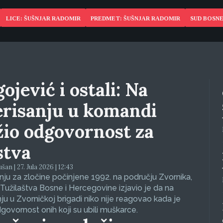
LICE: ŠUŠNJAR RADOMIR
PREDMET: ŠUŠNJAR RADOMIR
SUD BOSNE
ojević i ostali: Na
erisanju u komandi
žio odgovornost za
stva
an | 27. Jula 2026 | 12:43
ju za zločine počinjene 1992. na području Zvornika,
Tužilaštva Bosne i Hercegovine izjavio je da na
nju u Zvorničkoj brigadi niko nije reagovao kada je
dgovornost onih koji su ubili muškarce.