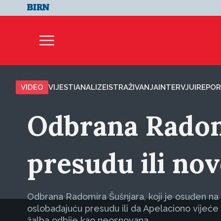
VIDEO
VIJESTI
ANALIZE
ISTRAŽIVANJA
INTERVJUI
REPOR
Odbrana Radomi
presudu ili no
Odbrana Radomira Šušnjara, koji je osuđen na 20
oslobađajuću presudu ili da Apelaciono vijeće
žalba odbije kao neosnovana.