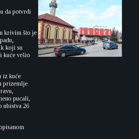
u da potvrdi
 krivim što je
apadu,
k koji su
i kuće vršio
u iz kuće
u prizemlje
pravu,
meno pucali,
o ubistva 26
ropisanom