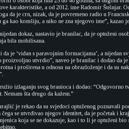
orili o osobi koja ima 25 do 46 godina, sa dugom br
nove karakteristike, a od 2012. ime Radomir Šušnjar. Od
oga da je crn, nizak, da je povremeno radio u Francusk
u ga kao komšiju, a niko ne zna njegovo ime”, kazao 
ijedan dokaz, nastavio je branilac, da je optuženi osob
ja bila mobilisana.
i da je ‘viđan s paravojnim formacijama’, a nijedan sv
o proizvoljno utvrdio”, naveo je branilac i dodao da je
protna i proširena u odnosu na obrazloženje i da su na
”.
družio izlaganju svog branioca i dodao: “Odgovorno t
st. Nemam šta drugo da kažem.”
arajlić je rekao da su svjedoci optuženog poznavali 
čega se utvrđivao njegov identitet, da je početak i kraj
jenica koja se ne dokazuje, kao i to li je optuženi bio 
ebitno.