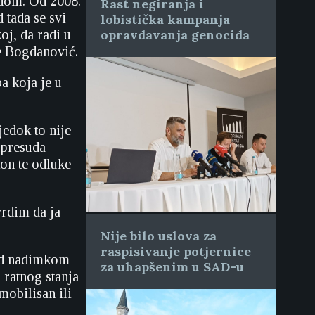
adom. Od 2008.
Rast negiranja i
 tada se svi
lobistička kampanja
oj, da radi u
opravdavanja genocida
je Bogdanović.
a koja je u
jedok to nije
 presuda
kon te odluke
vrdim da ja
Nije bilo uslova za
raspisivanje potjernice
pod nadimkom
za uhapšenim u SAD-u
 ratnog stanja
mobilisan ili