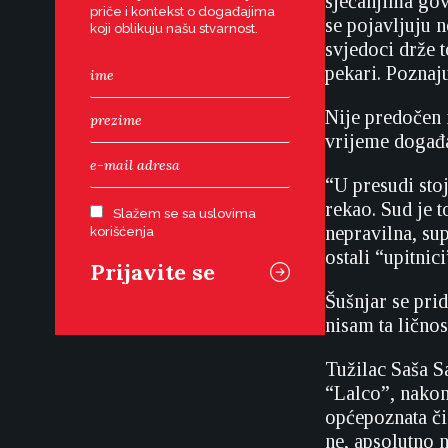
sjećanjima gov
priče i kontekst o događajima
se pojavljuju 
koji oblikuju našu stvarnost.
svjedoci drže t
pekari. Poznaj
Nije predočen n
vrijeme događa
“U presudi stoj
rekao. Sud je t
Slažem se sa uslovima
nepravilna, su
korišćenja
ostali “upitnici
Šušnjar se pri
nisam ta lično
Tužilac Saša S
“Lalco”, nakon 
općepoznata čin
ne, apsolutno n