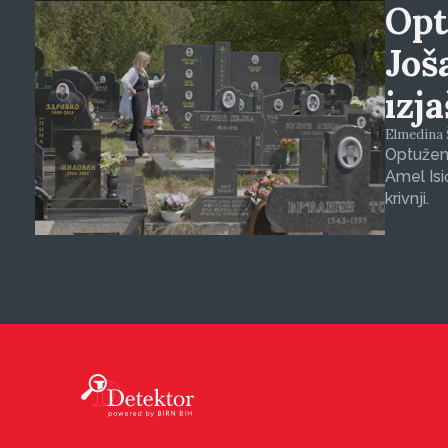
Opt
Još
izj
Elmedina Š
Optuženi
Amel Isi
krivnji.