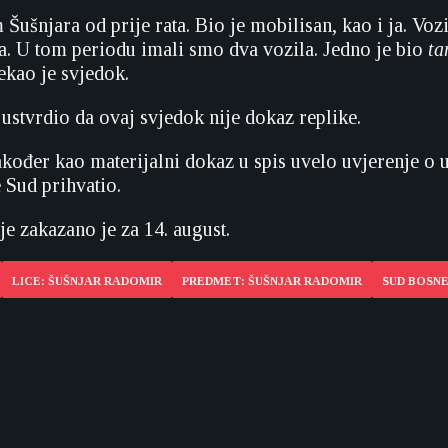
ušnjara od prije rata. Bio je mobilisan, kao i ja. Voz
. U tom periodu imali smo dva vozila. Jedno je bio
ta
ekao je svjedok.
ustvrdio da ovaj svjedok nije dokaz replike.
također kao materijalni dokaz u spis uvelo uvjerenje o 
 Sud prihvatio.
e zakazano je za 14. august.
LICE: ŠUŠNJAR RADOMIR
PREDMET: ŠUŠNJAR RADOMIR
SUD BOSNE