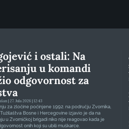
ojević i ostali: Na
erisanju u komandi
žio odgovornost za
stva
an | 27. Jula 2026 | 12:43
ju za zločine počinjene 1992. na području Zvornika,
Tužilaštva Bosne i Hercegovine izjavio je da na
nju u Zvorničkoj brigadi niko nije reagovao kada je
dgovornost onih koji su ubili muškarce.