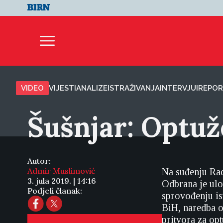
VIDEO
VIJESTI
ANALIZE
ISTRAŽIVANJA
INTERVJUI
REPOR
Šušnjar: Optuž
Autor:
Admir Muslimović
Na suđenju Rad
3. jula 2019. | 14:16
Odbrana je ulo
Podjeli članak:
sprovođenju is
BiH, naredba o
pritvora za opt