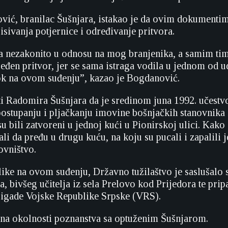
ić, branilac Šušnjara, istakao je da ovim dokumenti
isivanja potjernice i određivanje pritvora.
kla nezakonito u odnosu na mog branjenika, a samim tim
eđen pritvor, jer se sama istraga vodila u jednom od ud
ok na ovom suđenju”, kazao je Bogdanović.
ti Radomira Šušnjara da je sredinom juna 1992. učestv
stupanju i pljačkanju imovine bošnjačkih stanovnika i
su bili zatvoreni u jednoj kući u Pionirskoj ulici. Kako
rali da pređu u drugu kuću, na koju su pucali i zapalili j
ovništvo.
ike na ovom suđenju, Državno tužilaštvo je saslušalo 
, bivšeg učitelja iz sela Prelovo kod Prijedora te prip
igade Vojske Republike Srpske (VRS).
 na okolnosti poznanstva sa optuženim Šušnjarom.