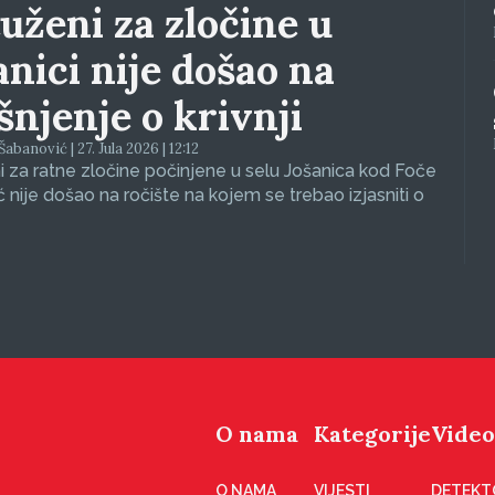
uženi za zločine u
anici nije došao na
ašnjenje o krivnji
abanović | 27. Jula 2026 | 12:12
 za ratne zločine počinjene u selu Jošanica kod Foče
ć nije došao na ročište na kojem se trebao izjasniti o
O nama
Kategorije
Video
O NAMA
VIJESTI
DETEKT