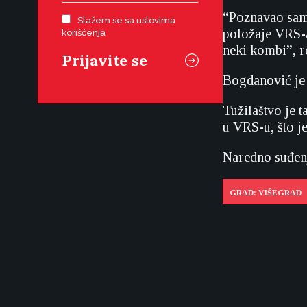
“Poznavao sam Š
Slažem se sa uslovima
položaje VRS-a
korišćenja
neki kombi”, r
Bogdanović je 
Tužilaštvo je 
u VRS-u, što je
Naredno suđenj
GRAD: VIŠEGRAD