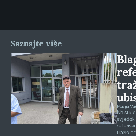
Saznajte više
Blag
ref
tra
ubi
Marija Tauš
Na suđen
svjedok 
referisa
tražio o