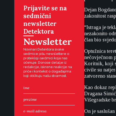
Prijavite se na
Dejan Bogdanov
sedmični
zakonitost rasp
newsletter
“Istraga je te
Detektora
nezakonito odr
Newsletter
član bio svjed
Novinari Detektora svake
Optužnica tere
sedmice pišu newslettere o
nečovječnom po
protekloj i sedmici koja nas
očekuje. Donose detalje iz
Koritnik, koji 
redakcije, iskrene reakcije na
civile su natje
priče i kontekst o događajima
zatvoreno stan
koji oblikuju našu stvarnost.
Kao dokaz repl
Dragana Simića
Višegradske br
On je saslušan