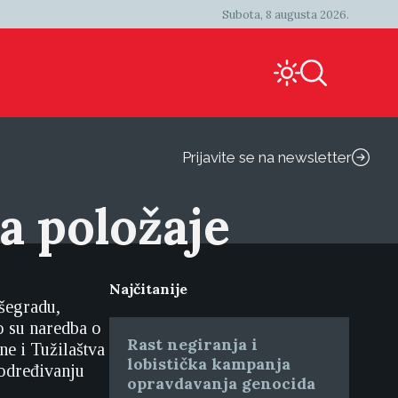
Subota, 8 augusta 2026.
Prijavite se na newsletter
a položaje
Najčitanije
šegradu,
o su naredba o
Rast negiranja i
e i Tužilaštva
lobistička kampanja
 određivanju
opravdavanja genocida