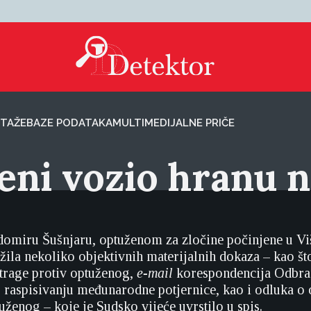
TAŽE
BAZE PODATAKA
MULTIMEDIJALNE PRIČE
eni vozio hranu n
omiru Šušnjaru, optuženom za zločine počinjene u Vi
žila nekoliko objektivnih materijalnih dokaza – kao št
trage protiv optuženog,
e-mail
korespondencija Odbran
 raspisivanju međunarodne potjernice, kao i odluka o
uženog – koje je Sudsko vijeće uvrstilo u spis.