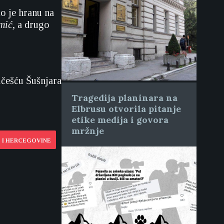
io je hranu na
mić
, a drugo
učešću Šušnjara
Tragedija planinara na
Elbrusu otvorila pitanje
etike medija i govora
mržnje
 I HERCEGOVINE