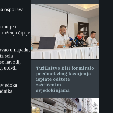
ma osporava
 mu je i
ruženja čiji je
ovao u napadu,
z sela
 se navodi,
e, ubivši
Tužilaštvo BiH formiralo
predmet zbog kašnjenja
isplate odštete
zaštićenim
svjedoka
svjedokinjama
adnika