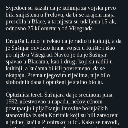
Svjedoci su kazali da je kuhinja za vojsku prvo
bila smještena u Prelovu, da bi se krajem maja
preselila u Blace, a ta mjesta su udaljena 15-ak,
odnosno 25 kilometara od Višegrada.
Dragiša Lindo je rekao da je radio u kuhinji, a da
je Šušnjar odvozio hranu vojsci u Ruište i išao
po hljeb u Višegrad. Naveo je da je Šušnjar
spavao u Blacama, kao i drugi koji su radili u
kuhinji, a kućama bi išli povremeno, da se
okupaju. Prema njegovim riječima, nije bilo
slobodnih dana i optuženi je stalno bio tu.
Optužnica tereti Šušnjara da je sredinom juna
1992. učestvovao u napadu, nečovječnom
postupanju i pljačkanju imovine bošnjačkih
stanovnika iz sela Koritnik koji su bili zatvoreni
u jednoj kući u Pionirskoj ulici. Kako se navodi,