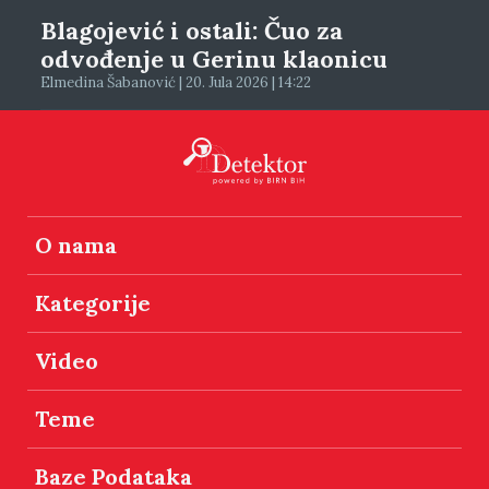
Blagojević i ostali: Čuo za
odvođenje u Gerinu klaonicu
Elmedina Šabanović | 20. Jula 2026 | 14:22
O nama
Kategorije
Video
Teme
Baze Podataka