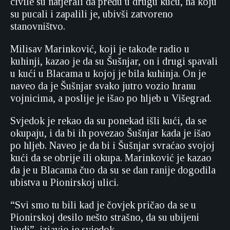
civile su natjerali da pređu u drugu kuću, na koju
su pucali i zapalili je, ubivši zatvoreno
stanovništvo.
Milisav Marinković, koji je takođe radio u
kuhinji, kazao je da su Šušnjar, on i drugi spavali
u kući u Blacama u kojoj je bila kuhinja. On je
naveo da je Šušnjar svako jutro vozio hranu
vojnicima, a poslije je išao po hljeb u Višegrad.
Svjedok je rekao da su ponekad išli kući, da se
okupaju, i da bi ih povezao Šušnjar kada je išao
po hljeb. Naveo je da bi i Šušnjar svraćao svojoj
kući da se obrije ili okupa. Marinković je kazao
da je u Blacama čuo da su se dan ranije dogodila
ubistva u Pionirskoj ulici.
“Svi smo tu bili kad je čovjek pričao da se u
Pionirskoj desilo nešto strašno, da su ubijeni
ljudi”, izjavio je svjedok.