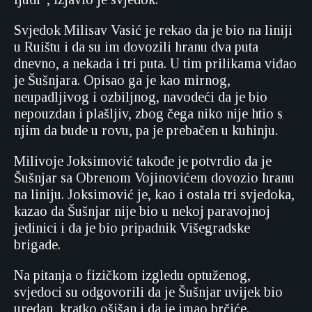
Svjedok Milisav Vasić je rekao da je bio na liniji
u Ruištu i da su im dovozili hranu dva puta
dnevno, a nekada i tri puta. U tim prilikama viđao
je Šušnjara. Opisao ga je kao mirnog,
neupadljivog i ozbiljnog, navodeći da je bio
nepouzdan i plašljiv, zbog čega niko nije htio s
njim da bude u rovu, pa je prebačen u kuhinju.
Milivoje Joksimović takođe je potvrdio da je
Šušnjar sa Obrenom Vojinovićem dovozio hranu
na liniju. Joksimović je, kao i ostala tri svjedoka,
kazao da Šušnjar nije bio u nekoj paravojnoj
jedinici i da je bio pripadnik Višegradske
brigade.
Na pitanja o fizičkom izgledu optuženog,
svjedoci su odgovorili da je Šušnjar uvijek bio
uredan, kratko ošišan i da je imao brčiće.