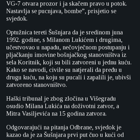
VG-7 otvara prozor i ja skačem pravo u potok.
Nastavlja se pucnjava, bombe”, prisjetio se
svjedok.
Optužnica tereti Šušnjara da je sredinom juna
1992. godine, s Milanom Lukićem i drugima,
učestvovao u napadu, nečovječnom postupanju i
pljačkanju imovine bošnjačkog stanovništva iz
sela Koritnik, koji su bili zatvoreni u jednu kuću.
Kako se navodi, civile su natjerali da pređu u
drugu kuću, na koju su pucali i zapalili je, ubivši
zatvoreno stanovništvo.
Haški tribunal je zbog zločina u Višegradu
osudio Milana Lukića na doživotni zatvor, a
Mitra Vasiljevića na 15 godina zatvora.
Odgovarajući na pitanja Odbrane, svjedok je
kazao da je za Šušnjara prvi put čuo u kući od