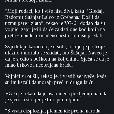
“Moji rođaci, koji više nisu živi, kažu: ‘Gledaj,
Radomir Šušnjar Lalco iz Grebena.’ Došli da
uzmu pare i zlato”, rekao je VG-6 i dodao da su
vojnici zaprijetili da će zaklati one kod kojih na
pretresu bude pronađeno nešto što nisu predali.
Svjedok je kazao da je u sobi, u koju je po troje
ulazilo i moralo se skidati, bio Šušnjar. Naveo je
da je sjedio s puškom na koljenima. Sjeća se da je
imao brkove i neobrijanu bradu.
Vojnici su otišli, rekao je, i vratili se uveče, kada
su im kazali da moraju preći u drugu kuću.
VG-6 je rekao da je ušao među posljednjima i da
je sjeo na sto, jer je bilo puno ljudi.
“S vrata eksplozija, plamen ide prema narodu.