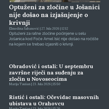
Optuženi za zločine u Jošanici
nije došao na izjašnjenje o
krivnji
Elmedina Šabanović | 27. Jula 2026 | 12:12
Optuženi za ratne zločine počinjene u selu
Jošanica kod Foče Amel Isić nije došao na ročište
na kojem se trebao izjasniti o krivnji.
Obradović i ostali: U septembru
završne riječi na suđenju za
zločin u Novoseocima
Marija Taušan | 23. Jula 2026 | 15:50
Ristić i ostali: Očevidac masovnih
ubistava u Orahovcu
Marija Taušan | 23. Jula 2026 | 15:26