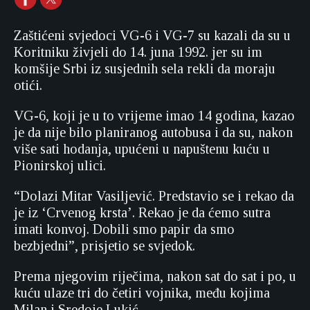
Zaštićeni svjedoci VG-6 i VG-7 su kazali da su u
Koritniku živjeli do 14. juna 1992. jer su im
komšije Srbi iz susjednih sela rekli da moraju
otići.
VG-6, koji je u to vrijeme imao 14 godina, kazao
je da nije bilo planiranog autobusa i da su, nakon
više sati hodanja, upućeni u napuštenu kuću u
Pionirskoj ulici.
“Dolazi Mitar Vasiljević. Predstavio se i rekao da
je iz ‘Crvenog krsta’. Rekao je da ćemo sutra
imati konvoj. Dobili smo papir da smo
bezbjedni”, prisjetio se svjedok.
Prema njegovim riječima, nakon sat do sat i po, u
kuću ulaze tri do četiri vojnika, među kojima
Milan i Sredoje Lukić.