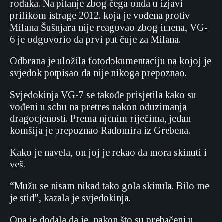
rođaka. Na pitanje zbog čega onda u izjavi
prilikom istrage 2012. koja je vođena protiv
Milana Šušnjara nije reagovao zbog imena, VG-
6 je odgovorio da prvi put čuje za Milana.
Odbrana je uložila fotodokumentaciju na kojoj je
svjedok potpisao da nije nikoga prepoznao.
Svjedokinja VG-7 se takođe prisjetila kako su
vođeni u sobu na pretres nakon oduzimanja
dragocjenosti. Prema njenim riječima, jedan
komšija je prepoznao Radomira iz Grebena.
Kako je navela, on joj je rekao da mora skinuti i
veš.
“Mužu se nisam nikad tako gola skinula. Bilo me
je stid”, kazala je svjedokinja.
Ona je dodala da je, nakon što su prebačeni u