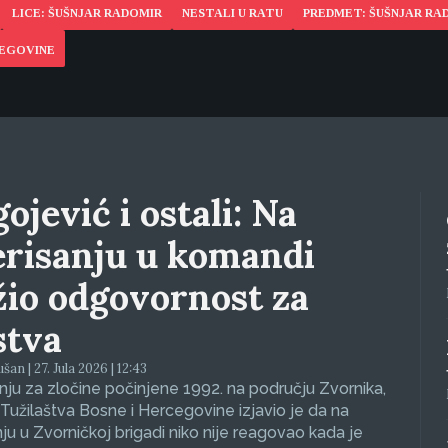
LICE: ŠUŠNJAR RADOMIR
NESTALI U RATU
PREDMET: ŠUŠNJAR RA
CEGOVINE
ojević i ostali: Na
erisanju u komandi
žio odgovornost za
stva
an | 27. Jula 2026 | 12:43
ju za zločine počinjene 1992. na području Zvornika,
Tužilaštva Bosne i Hercegovine izjavio je da na
nju u Zvorničkoj brigadi niko nije reagovao kada je