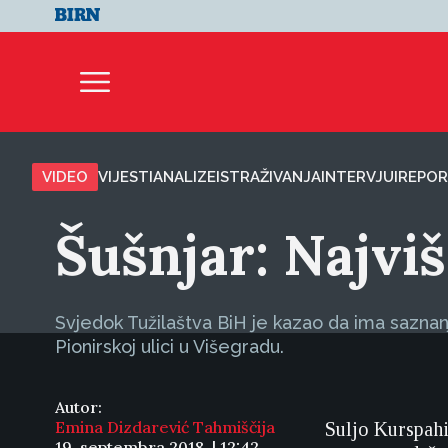
VIDEO
VIJESTI
ANALIZE
ISTRAŽIVANJA
INTERVJUI
REPOR
Šušnjar: Najviš
Svjedok Tužilaštva BiH je kazao da ima saznan
Pionirskoj ulici u Višegradu.
Autor:
Emina Dizdarević Tahmiščija
Suljo Kurspahi
19. septembra 2018. | 12:42