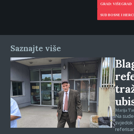
GRAD: VIŠEGRAD
SUD BOSNE I HER
Saznajte više
Blag
ref
tra
ubi
Marija Tauš
Na suđen
svjedok 
referisa