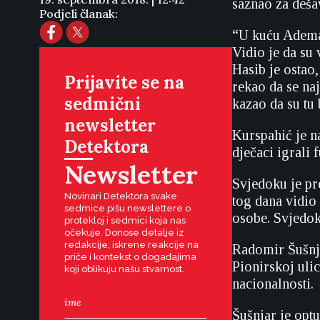
saznao za deša
Podjeli članak:
“U kuću Adema 
Vidio je da su
Hasib je ostao,
Prijavite se na
rekao da se na
sedmični
kazao da su tu 
newsletter
Kurspahić je n
Detektora
dječaci igrali 
Newsletter
Svjedoku je pr
Novinari Detektora svake
tog dana vidio
sedmice pišu newslettere o
osobe. Svjedok
protekloj i sedmici koja nas
očekuje. Donose detalje iz
redakcije, iskrene reakcije na
Radomir Šušnja
priče i kontekst o događajima
Pionirskoj uli
koji oblikuju našu stvarnost.
nacionalnosti.
Šušnjar je opt