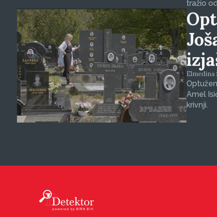
tražio o
Opt
Još
izj
Elmedina Š
Optuženi
Amel Isi
krivnji.