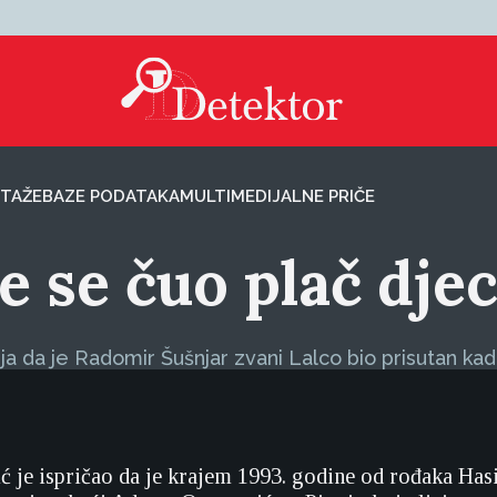
TAŽE
BAZE PODATAKA
MULTIMEDIJALNE PRIČE
e se čuo plač dje
ja da je Radomir Šušnjar zvani Lalco bio prisutan kad
ć je ispričao da je krajem 1993. godine od rođaka Has