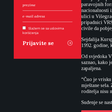
paravojnih for
nacionalnosti 
ulici u Višegra
pripadnici VRS
civile da pobj
Slažem se sa uslovima
korišćenja
Sejdalija Kurs
1992. godine, 
Od svjedoka VG
saznao, kako je
zapaljena.
“Čuo je vrisku 
mještane sela. 
roditelja nisu 
Suđenje se nast