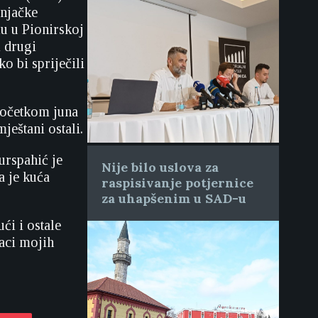
šnjačke
ću u Pionirskoj
i drugi
o bi spriječili
početkom juna
ještani ostali.
urspahić je
Nije bilo uslova za
a je kuća
raspisivanje potjernice
za uhapšenim u SAD-u
ći i ostale
taci mojih