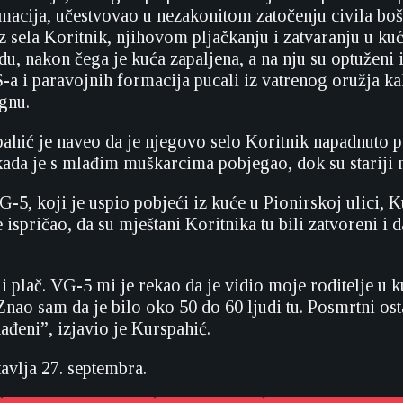
macija, učestvovao u nezakonitom zatočenju civila bo
iz sela Koritnik, njihovom pljačkanju i zatvaranju u ku
du, nakon čega je kuća zapaljena, a na nju su optuženi 
-a i paravojnih formacija pucali iz vatrenog oružja kak
egnu.
pahić je naveo da je njegovo selo Koritnik napadnuto 
kada je s mlađim muškarcima pobjegao, dok su stariji m
-5, koji je uspio pobjeći iz kuće u Pionirskoj ulici, K
 ispričao, da su mještani Koritnika tu bili zatvoreni i d
i plač. VG-5 mi je rekao da je vidio moje roditelje u ku
Znao sam da je bilo oko 50 do 60 ljudi tu. Posmrtni os
nađeni”, izjavio je Kurspahić.
avlja 27. septembra.