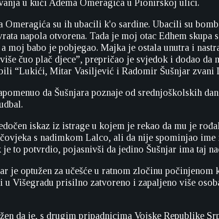
vanja u kući Adema Omeragića u Pionirskoj ulici.
Omeragića su ih ubacili k'o sardine. Ubacili su bombe 
 vrata napola otvorena. Tada je moj otac Edhem skupa s
 a moj babo je pobjegao. Majka je ostala unutra i nastr
jviše čuo plač djece”, prepričao je svjedok i dodao da 
bili “Lukići, Mitar Vasiljević i Radomir Šušnjar zvani 
apomenuo da Šušnjara poznaje od srednjoškolskih dana
fudbal.
edočen iskaz iz istrage u kojem je rekao da mu je rođa
 čovjeka s nadimkom Lalco, ali da nije spominjao ime 
 je to potvrdio, pojasnivši da jedino Šušnjar ima taj n
r je optužen za učešće u ratnom zločinu počinjenom k
ci u Višegradu prisilno zatvoreno i zapaljeno više oso
užen da je, s drugim pripadnicima Vojske Republike Sr