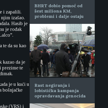
BHRT dobio pomoć od
šest miliona KM,
i zapalili.
problemi i dalje ostaju
 njim izašao.
adala. Hasib je
mu je rođak
Lalco”.
 te da su kao
k kazao da je
i prezime te
adimak.
ada je u kući u
Rast negiranja i
ba bošnjačke
lobistička kampanja
opravdavanja genocida
pske (VRS) i