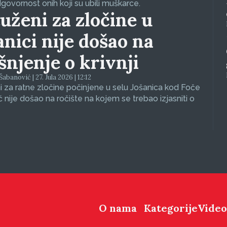
dgovornost onih koji su ubili muškarce.
uženi za zločine u
anici nije došao na
ašnjenje o krivnji
abanović | 27. Jula 2026 | 12:12
 za ratne zločine počinjene u selu Jošanica kod Foče
ć nije došao na ročište na kojem se trebao izjasniti o
O nama
Kategorije
Video