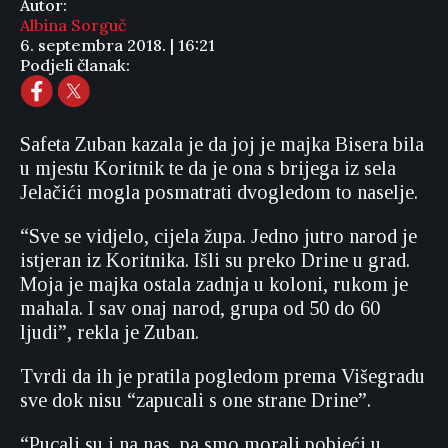
Autor:
Albina Sorguč
6. septembra 2018. | 16:21
Podjeli članak:
Safeta Zuban kazala je da joj je majka Bisera bila
u mjestu Koritnik te da je ona s brijega iz sela
Jelačići mogla posmatrati dvogledom to naselje.
“Sve se vidjelo, cijela župa. Jedno jutro narod je
istjeran iz Koritnika. Išli su preko Drine u grad.
Moja je majka ostala zadnja u koloni, rukom je
mahala. I sav onaj narod, grupa od 50 do 60
ljudi”, rekla je Zuban.
Tvrdi da ih je pratila pogledom prema Višegradu
sve dok nisu “zapucali s one strane Drine”.
“Pucali su i na nas, pa smo morali pobjeći u