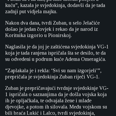
kuću”, kazala je svjedokinja, dodavši da je tada
zadnji put vidjela majku.
Nakon dva dana, tvrdi Zuban, u selo Jelačiće
došao je jedan čovjek i rekao da je narod iz
Koritnika izgorio u Pionirskoj.
Naglasila je da joj je zaštićena svjedokinja VG-1
koja je tada ranjena ispričala šta se desilo, te da
su odvedeni u podrum kuće Adema Omeragića.
“Zaplakala je i rekla: ‘Svi su nam izgorjeli’”,
prepričala je svjedokinja Zuban riječi VG-1.
Zuban je prepričavajući tvrdnje svjedokinje VG-
1 ispričala o saznanjima da je došla vojska koja
ih je opljačkala, te odvajala žene i mlađe
djevojke, a potom ih silovala. Među vojskom su
bili braća Lukić i Lalco, tvrdi svjedokinja,