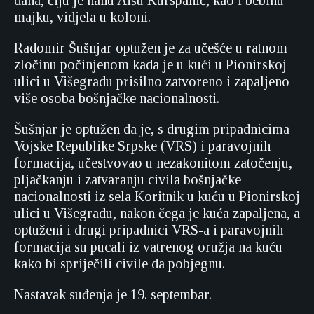
dana, čiju je nanu Aišu Kurspahić, kao i bebinu
majku, vidjela u koloni.
Radomir Šušnjar optužen je za učešće u ratnom
zločinu počinjenom kada je u kući u Pionirskoj
ulici u Višegradu prisilno zatvoreno i zapaljeno
više osoba bošnjačke nacionalnosti.
Šušnjar je optužen da je, s drugim pripadnicima
Vojske Republike Srpske (VRS) i paravojnih
formacija, učestvovao u nezakonitom zatočenju,
pljačkanju i zatvaranju civila bošnjačke
nacionalnosti iz sela Koritnik u kuću u Pionirskoj
ulici u Višegradu, nakon čega je kuća zapaljena, a
optuženi i drugi pripadnici VRS-a i paravojnih
formacija su pucali iz vatrenog oružja na kuću
kako bi spriječili civile da pobjegnu.
Nastavak suđenja je 19. septembar.