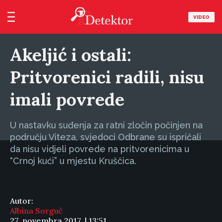
VIDEO
Akeljić i ostali:
Pritvorenici radili, nisu
imali povrede
U nastavku suđenja za ratni zločin počinjen na
području Viteza, svjedoci Odbrane su ispričali
da nisu vidjeli povrede na pritvorenicima u
“Crnoj kući” u mjestu Kruščica.
Autor:
Albina Sorguč
27. novembra 2017. | 13:51