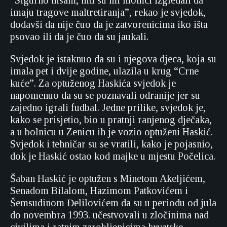
“Sigurno nisam, niti su mi momci izgledali da
imaju tragove maltretiranja”, rekao je svjedok,
dodavši da nije čuo da je zatvorenicima iko išta
psovao ili da je čuo da su jaukali.
Svjedok je istaknuo da su i njegova djeca, koja su
imala pet i dvije godine, ulazila u krug “Crne
kuće”. Za optuženog Haskića svjedok je
napomenuo da su se poznavali odranije jer su
zajedno igrali fudbal. Jedne prilike, svjedok je,
kako se prisjetio, bio u pratnji ranjenog dječaka,
a u bolnicu u Zenicu ih je vozio optuženi Haskić.
Svjedok i tehničar su se vratili, kako je pojasnio,
dok je Haskić ostao kod majke u mjestu Počelica.
Šaban Haskić je optužen s Minetom Akeljićem,
Senadom Bilalom, Hazimom Patkovićem i
Šemsudinom Đelilovićem da su u periodu od jula
do novembra 1993. učestvovali u zločinima nad