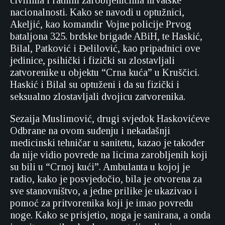
civilima i ratnim zarobljenicima hrvatske
nacionalnosti. Kako se navodi u optužnici,
Akeljić, kao komandir Vojne policije Prvog
bataljona 325. brdske brigade ABiH, te Haskić,
Bilal, Patković i Đelilović, kao pripadnici ove
jedinice, psihički i fizički su zlostavljali
zatvorenike u objektu “Crna kuća” u Kruščici.
Haskić i Bilal su optuženi i da su fizički i
seksualno zlostavljali dvojicu zatvorenika.
Sezaija Muslimović, drugi svjedok Haskovićeve
Odbrane na ovom suđenju i nekadašnji
medicinski tehničar u sanitetu, kazao je također
da nije vidio povrede na licima zarobljenih koji
su bili u “Crnoj kući”. Ambulanta u kojoj je
radio, kako je posvjedočio, bila je otvorena za
sve stanovništvo, a jedne prilike je ukazivao i
pomoć za pritvorenika koji je imao povredu
noge. Kako se prisjetio, noga je sanirana, a onda