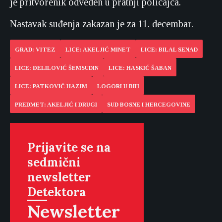
je pritvorenik odveden u pratnji policajca.
Nastavak suđenja zakazan je za 11. decembar.
GRAD: VITEZ
LICE: AKELJIĆ MINET
LICE: BILAL SENAD
LICE: ĐELILOVIĆ ŠEMSUDIN
LICE: HASKIĆ ŠABAN
LICE: PATKOVIĆ HAZIM
LOGORI U BIH
PREDMET: AKELJIĆ I DRUGI
SUD BOSNE I HERCEGOVINE
Prijavite se na
sedmični
newsletter
Detektora
Newsletter