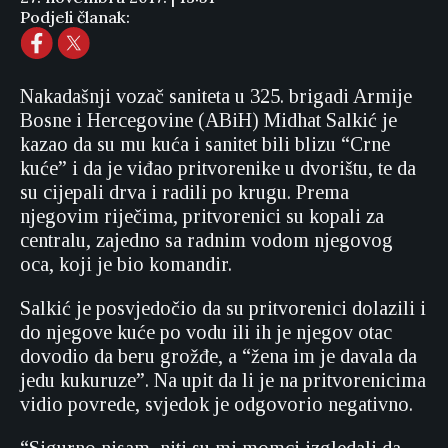
Podjeli članak:
Nakadašnji vozač saniteta u 325. brigadi Armije
Bosne i Hercegovine (ABiH) Midhat Salkić je
kazao da su mu kuća i sanitet bili blizu “Crne
kuće” i da je viđao pritvorenike u dvorištu, te da
su cijepali drva i radili po krugu. Prema
njegovim riječima, pritvorenici su kopali za
centralu, zajedno sa radnim vodom njegovog
oca, koji je bio komandir.
Salkić je posvjedočio da su pritvorenici dolazili i
do njegove kuće po vodu ili ih je njegov otac
dovodio da beru grožđe, a “žena im je davala da
jedu kukuruze”. Na upit da li je na pritvorenicima
vidio povrede, svjedok je odgovorio negativno.