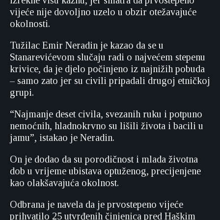
izrekne višu kaznu, jer smatra da prvostepeno
vijeće nije dovoljno uzelo u obzir otežavajuće
okolnosti.
Tužilac Emir Neradin je kazao da se u
Stanarevićevom slučaju radi o najvećem stepenu
krivice, da je djelo počinjeno iz najnižih pobuda
– samo zato jer su civili pripadali drugoj etničkoj
grupi.
“Najmanje deset civila, svezanih ruku i potpuno
nemoćnih, hladnokrvno su lišili života i bacili u
jamu”, istakao je Neradin.
On je dodao da su porodičnost i mlada životna
dob u vrijeme ubistava optuženog, precijenjene
kao olakšavajuća okolnost.
Odbrana je navela da je prvostepeno vijeće
prihvatilo 25 utvrđenih činjenica pred Haškim