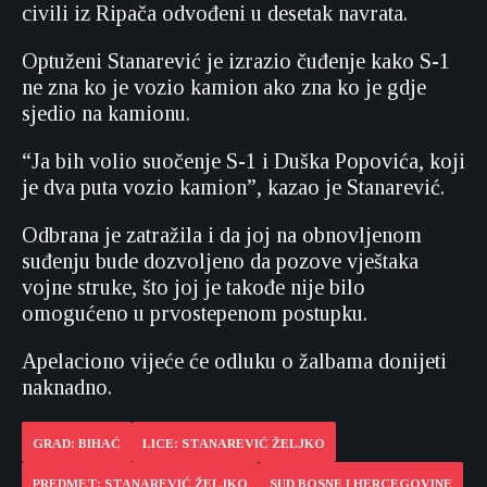
civili iz Ripača odvođeni u desetak navrata.
Optuženi Stanarević je izrazio čuđenje kako S-1
ne zna ko je vozio kamion ako zna ko je gdje
sjedio na kamionu.
“Ja bih volio suočenje S-1 i Duška Popovića, koji
je dva puta vozio kamion”, kazao je Stanarević.
Odbrana je zatražila i da joj na obnovljenom
suđenju bude dozvoljeno da pozove vještaka
vojne struke, što joj je takođe nije bilo
omogućeno u prvostepenom postupku.
Apelaciono vijeće će odluku o žalbama donijeti
naknadno.
GRAD: BIHAĆ
LICE: STANAREVIĆ ŽELJKO
PREDMET: STANAREVIĆ ŽELJKO
SUD BOSNE I HERCEGOVINE