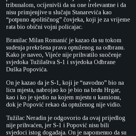
tribunalom, ocijenivši da su one irelevantne i da
nisu primjenjive u slučaju Stanarevića kao
“potpuno apolitičnog” čovjeka, koji je za vrijeme
rata bio obični vojni policajac.
Branilac Milan Romanić je kazao da su tokom
suđenja prekršena prava optuženog na odbranu.
Kako je naveo, Vijeće nije prihvatilo suočenje
svjedoka Tužilaštva S-1 i svjedoka Odbrane
Duška Popovića.
On je kazao da je S-1, koji je “navodno” bio na
licu mjesta, nabrojao ko je bio na brdu Hrgar,
kao i ko je sjedio na kojem mjestu u kamionu,
dok je Popović rekao da optuženog nije vidio.
Tužilac Neradin je odgovorio da ovaj prijedlog
nije prihvaćen, jer S-1 i Popović nisu bili
svjedoci istog događaja. On je napomenuo da su