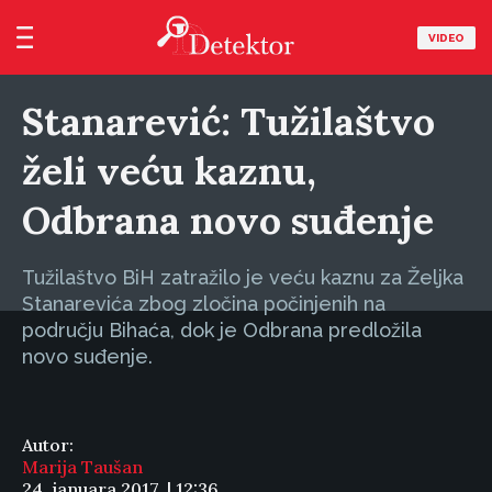
VIDEO
Stanarević: Tužilaštvo
želi veću kaznu,
Odbrana novo suđenje
Tužilaštvo BiH zatražilo je veću kaznu za Željka
Stanarevića zbog zločina počinjenih na
području Bihaća, dok je Odbrana predložila
novo suđenje.
Autor:
Marija Taušan
24. januara 2017. | 12:36