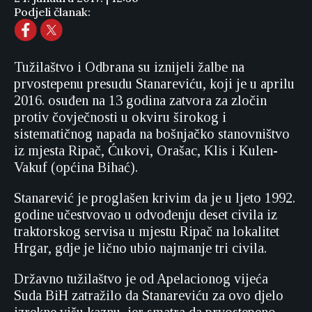
Podjeli članak:
Tužilaštvo i Odbrana su iznijeli žalbe na
prvostepenu presudu Stanareviću, koji je u aprilu
2016. osuđen na 13 godina zatvora za zločin
protiv čovječnosti u okviru širokog i
sistematičnog napada na bošnjačko stanovništvo
iz mjesta Ripač, Ćukovi, Orašac, Klis i Kulen-
Vakuf (općina Bihać).
Stanarević je proglašen krivim da je u ljeto 1992.
godine učestvovao u odvođenju deset civila iz
traktorskog servisa u mjestu Ripač na lokalitet
Hrgar, gdje je lično ubio najmanje tri civila.
Državno tužilaštvo je od Apelacionog vijeća
Suda BiH zatražilo da Stanareviću za ovo djelo