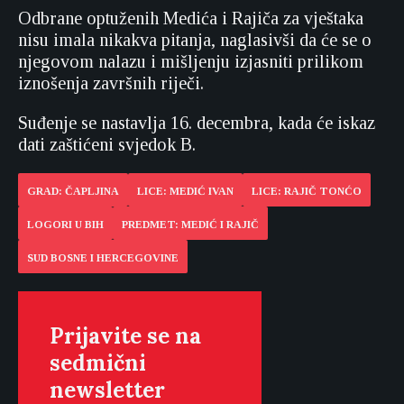
Odbrane optuženih Medića i Rajiča za vještaka
nisu imala nikakva pitanja, naglasivši da će se o
njegovom nalazu i mišljenju izjasniti prilikom
iznošenja završnih riječi.
Suđenje se nastavlja 16. decembra, kada će iskaz
dati zaštićeni svjedok B.
GRAD: ČAPLJINA
LICE: MEDIĆ IVAN
LICE: RAJIČ TONĆO
LOGORI U BIH
PREDMET: MEDIĆ I RAJIČ
SUD BOSNE I HERCEGOVINE
Prijavite se na
sedmični
newsletter