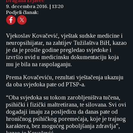
Dragana Erjavec
9. decembra 2016. | 13:20
Podjeli članak:
Vjekoslav Kovačević, vještak sudske medicine i
neuropsihijatar, na zahtijev Tužilaštva BiH, kazao
je da je prošle godine pregledao svjedoke i
izvršio uvid u medicinsku dokumentaciju koja
mu je bila na raspolaganju.
Prema Kovačeviću, rezultati vještačenja ukazuju
da oba svjedoka pate od PTSP-a.
“Oba svjedoka su tokom zarobljeništva tučena,
psihički i fizički maltretirana, te silovana. Svi ovi
događaji imaju za posljedicu da danas pate od
hroničnog psihičkog poremećaja, koje je trajnog
karaktera, bez mogućeg poboljšanja zdravlja”,