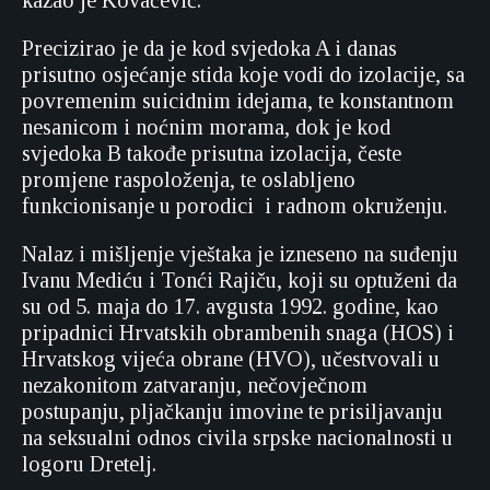
kazao je Kovačević.
Precizirao je da je kod svjedoka A i danas
prisutno osjećanje stida koje vodi do izolacije, sa
povremenim suicidnim idejama, te konstantnom
nesanicom i noćnim morama, dok je kod
svjedoka B takođe prisutna izolacija, česte
promjene raspoloženja, te oslabljeno
funkcionisanje u porodici i radnom okruženju.
Nalaz i mišljenje vještaka je izneseno na suđenju
Ivanu Mediću i Tonći Rajiču, koji su optuženi da
su od 5. maja do 17. avgusta 1992. godine, kao
pripadnici Hrvatskih obrambenih snaga (HOS) i
Hrvatskog vijeća obrane (HVO), učestvovali u
nezakonitom zatvaranju, nečovječnom
postupanju, pljačkanju imovine te prisiljavanju
na seksualni odnos civila srpske nacionalnosti u
logoru Dretelj.