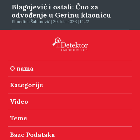
Blagojević i ostali: Čuo za
odvođenje u Gerinu klaonicu
Elmedina Šabanović | 20. Jula 2026 | 14:22
O nama
Kategorije
Video
Teme
Baze Podataka