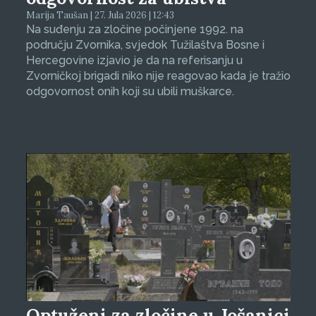
Marija Taušan | 27. Jula 2026 | 12:43
Na suđenju za zločine počinjene 1992. na
području Zvornika, svjedok Tužilaštva Bosne i
Hercegovine izjavio je da na referisanju u
Zvorničkoj brigadi niko nije reagovao kada je tražio
odgovornost onih koji su ubili muškarce.
Optuženi za zločine u Jošanici