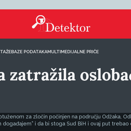
TAŽE
BAZE PODATAKA
MULTIMEDIJALNE PRIČE
a zatražila oslob
, optuženom za zločin počinjen na području Odžaka, Od
m događajem” i da bi stoga Sud BiH i ovaj put trebao 