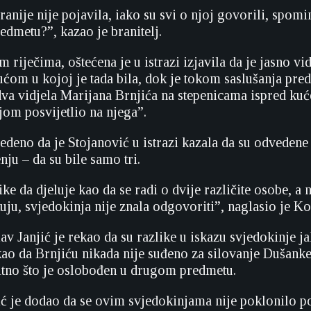
anije nije pojavila, iako su svi o njoj govorili, spominj
dmetu?”, kazao je branitelj.
riječima, oštećena je u istrazi izjavila da je jasno vi
ućom u kojoj je tada bila, dok je tokom saslušanja pr
edva vidjela Marijana Brnjića na stepenicama ispred kuć
jom posvijetlio na njega”.
deno da je Stojanović u istrazi kazala da su odvedene č
nju – da su bile samo tri.
ike da djeluje kao da se radi o dvije različite osobe, a n
kuju, svjedokinja nije znala odgovoriti”, naglasio je Ko
av Janjić je rekao da su razlike u iskazu svjedokinje 
akao da Brnjiću nikada nije suđeno za silovanje Dušanke
bitno što je oslobođen u drugom predmetu.
ić je dodao da se ovim svjedokinjama nije poklonilo p