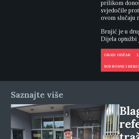
prilikom donoš
svjedočile pro
ovom slučaju n
Brnjić je u dr
Dijela optužbi
GRAD: ODŽAK
L
SUD BOSNE I HER
Saznajte više
Blag
ref
tra