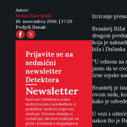
Autor:
Srđan Kureljušić
Izricanje pres
16. novembra 2016. | 17:20
Podjeli članak:
Branitelj Rifa
drugom predmet
koja je naknadn
bila i Dušanka
Prijavite se na
sedmični
“U odnosu na o
jasno da se ovd
newsletter
žene srpske na
Detektora
Newsletter
Branitelj je is
ovom sudu, kons
Novinari Detektora svake
kako je odveden
sedmice pišu newslettere o
protekloj i sedmici koja nas
U vezi s ošteć
očekuje. Donose detalje iz
redakcije, iskrene reakcije na
nakon što je B
priče i kontekst o događajima