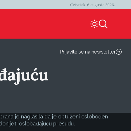
Četvrtak, 6 augusta 2026.
Prijavite se na newsletter
ađajuću
brana je naglasila da je optuženi oslobođen
donijeti oslobađajuću presudu.