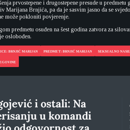
enja prvostepene i drugostepene presude u predmetu g
tiv Marijana Brnjića, pa da je sasvim jasno da se svjed
e može pokloniti povjerenje.
ugom predmetu osuđen na šest godina zatvora za silova
 je oslobođen.
ICE: BRNJIĆ MARIJAN
PREDMET: BRNJIĆ MARIJAN
SEKSUALNO NASI
CEGOVINE
ojević i ostali: Na
erisanju u komandi
žio odgovornost za