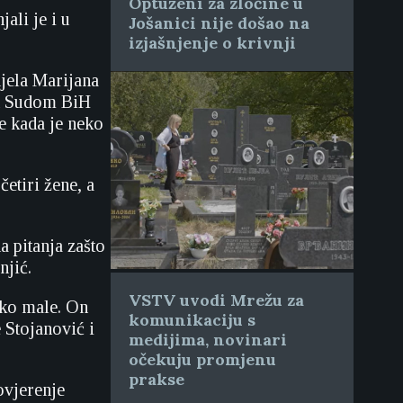
Optuženi za zločine u
ali je i u
Jošanici nije došao na
izjašnjenje o krivnji
djela Marijana
ed Sudom BiH
e kada je neko
etiri žene, a
a pitanja zašto
njić.
VSTV uvodi Mrežu za
jako male. On
komunikaciju s
 Stojanović i
medijima, novinari
očekuju promjenu
prakse
ovjerenje