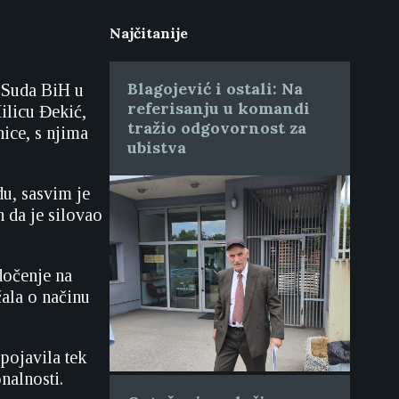
Najčitanije
Blagojević i ostali: Na
m Suda BiH u
referisanju u komandi
ilicu Đekić,
tražio odgovornost za
nice, s njima
ubistva
du, sasvim je
n da je silovao
edočenje na
čala o načinu
pojavila tek
nalnosti.