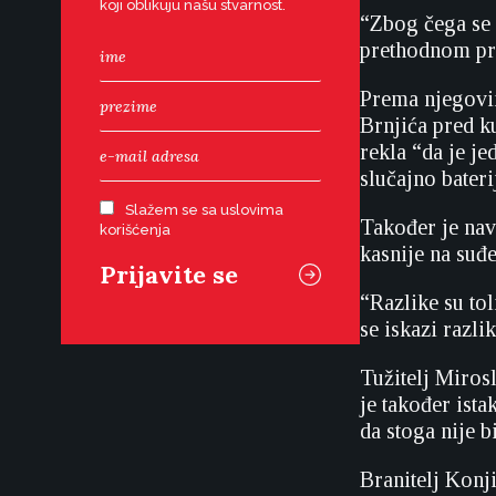
koji oblikuju našu stvarnost.
“Zbog čega se r
prethodnom pre
Prema njegovim 
Brnjića pred k
rekla “da je j
slučajno bateri
Slažem se sa uslovima
Također je nave
korišćenja
kasnije na suđe
“Razlike su tol
se iskazi razli
Tužitelj Mirosl
je također ist
da stoga nije 
Branitelj Konj