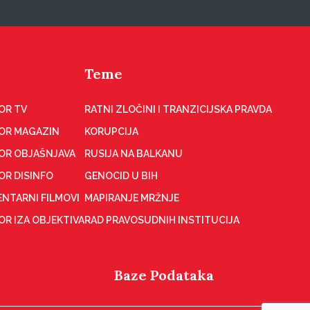
Teme
OR TV
RATNI ZLOČINI I TRANZICIJSKA PRAVDA
OR MAGAZIN
KORUPCIJA
OR OBJAŠNJAVA
RUSIJA NA BALKANU
OR DISINFO
GENOCID U BIH
NTARNI FILMOVI
MAPIRANJE MRŽNJE
R IZA OBJEKTIVA
RAD PRAVOSUDNIH INSTITUCIJA
Baze Podataka