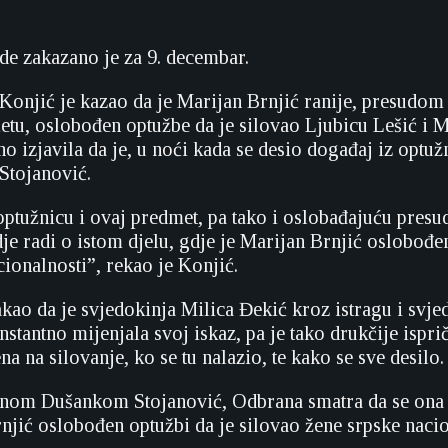
ude zakazano je za 9. decembar.
t Konjić je kazao da je Marijan Brnjić ranije, presudo
u, oslobođen optužbe da je silovao Ljubicu Lešić i M
o izjavila da je, u noći kada se desio događaj iz optuž
 Stojanović.
ptužnicu i ovaj predmet, pa tako i oslobađajuću presu
je radi o istom djelu, gdje je Marijan Brnjić oslobođe
cionalnosti”, rekao je Konjić.
takao da je svjedokinja Milica Đekić kroz istragu i svj
tantno mijenjala svoj iskaz, pa je tako drukčije ispri
a na silovanje, ko se tu nalazio, te kako se sve desilo.
enom Dušankom Stojanović, Odbrana smatra da se ona 
rnjić oslobođen optužbi da je silovao žene srpske nacio