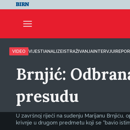
VIDEO
VIJESTI
ANALIZE
ISTRAŽIVANJA
INTERVJUI
REPOR
Brnjić: Odbran
presudu
U završnoj riječi na suđenju Marijanu Brnjiću
krivnje u drugom predmetu koji se “bavio isti