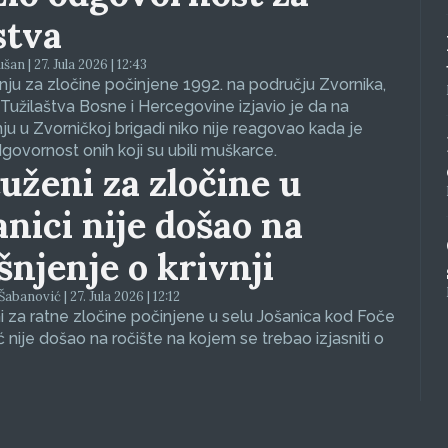
stva
an | 27. Jula 2026 | 12:43
ju za zločine počinjene 1992. na području Zvornika,
Tužilaštva Bosne i Hercegovine izjavio je da na
nju u Zvorničkoj brigadi niko nije reagovao kada je
dgovornost onih koji su ubili muškarce.
uženi za zločine u
anici nije došao na
ašnjenje o krivnji
abanović | 27. Jula 2026 | 12:12
 za ratne zločine počinjene u selu Jošanica kod Foče
ć nije došao na ročište na kojem se trebao izjasniti o