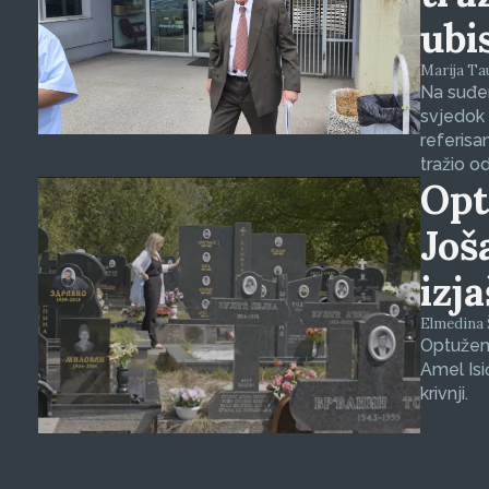
ubi
Marija Tauš
Na suđen
svjedok 
referisa
tražio o
Opt
Još
izj
Elmedina Š
Optuženi
Amel Isi
krivnji.