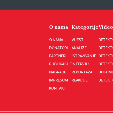
O nama
Kategorije
Video
O NAMA
VIJESTI
DETEKT
DONATORI
ANALIZE
DETEKT
PARTNERI
ISTRAŽIVANJE
DETEKT
PUBLIKACIJE
INTERVJU
DETEKT
NAGRADE
REPORTAŽA
DOKUME
IMPRESUM
REAKCIJE
DETEKTO
KONTAKT