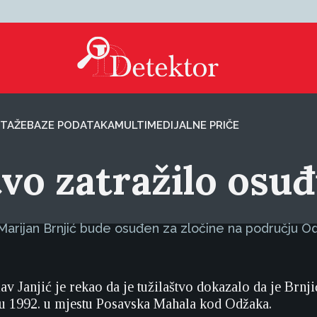
TAŽE
BAZE PODATAKA
MULTIMEDIJALNE PRIČE
štvo zatražilo os
a Marijan Brnjić bude osuđen za zločine na području O
av Janjić je rekao da je tužilaštvo dokazalo da je Brnj
nu 1992. u mjestu Posavska Mahala kod Odžaka.