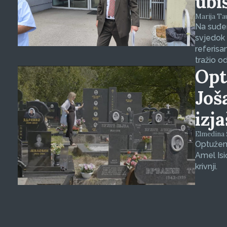
ubi
Marija Tauš
Na suđen
svjedok 
referisa
tražio o
Opt
Još
izj
Elmedina Š
Optuženi
Amel Isi
krivnji.