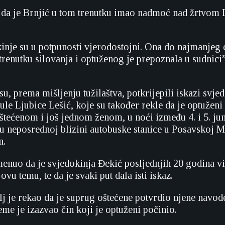
o da je Brnjić u tom trenutku imao nadmoć nad žrtvo
kinje su u potpunosti vjerodostojni. Ona do najmanjeg d
 trenutku silovanja i optuženog je prepoznala u sudnici”
su, prema mišljenju tužilaštva, potkrijepili iskazi svje
ule Ljubice Lešić, koje su također rekle da je optuženi
oštećenom i još jednom ženom, u noći između 4. i 5. ju
u neposrednoj blizini autobuske stanice u Posavskoj Ma
n.
menuo da je svjedokinja Đekić posljednjih 20 godina vi
ovu temu, te da je svaki put dala isti iskaz.
lj je rekao da je suprug oštećene potvrdio njene navod
me je izazvao čin koji je optuženi počinio.