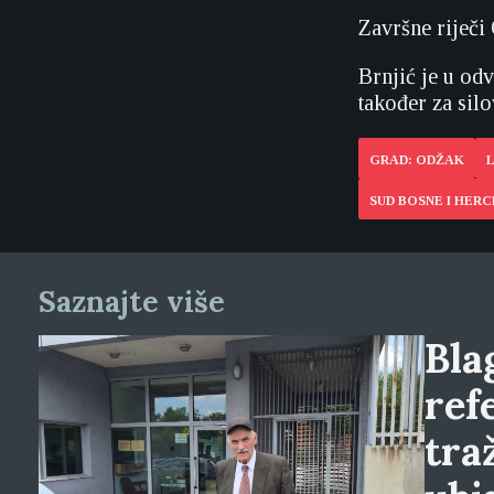
Završne riječi
Brnjić je u od
također za sil
GRAD: ODŽAK
L
SUD BOSNE I HER
Saznajte više
Blag
ref
tra