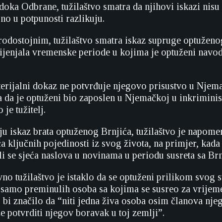
edoka Odbrane, tužilaštvo smatra da njihovi iskazi nisu
no u potpunosti razlikuju.
odostojnim, tužilaštvo smatra iskaz supruge optuženo
mijenjala vremenske periode u kojima je optuženi navo
terijalni dokaz ne potvrđuje njegovo prisustvo u Njema
a da je optuženi bio zaposlen u Njemačkoj u inkrimin
je tužitelj.
nju iskaz brata optuženog Brnjića, tužilaštvo je napome
a ključnih pojedinosti iz svog života, na primjer, kada
i se sjeća naslova u novinama u periodu susreta sa Br
no tužilaštvo je istaklo da se optuženi prilikom svog 
ti samo preminulih osoba sa kojima se susreo za vrijem
 bi značilo da “niti jedna živa osoba osim članova nje
e potvrditi njegov boravak u toj zemlji”.