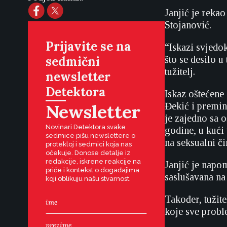
Janjić je reka
Stojanović.
Prijavite se na
“Iskazi svjedo
sedmični
što se desilo u
tužitelj.
newsletter
Detektora
Iskaz oštećene 
Newsletter
Đekić i premin
je zajedno sa 
Novinari Detektora svake
godine, u kući 
sedmice pišu newslettere o
na seksualni či
protekloj i sedmici koja nas
očekuje. Donose detalje iz
redakcije, iskrene reakcije na
Janjić je napo
priče i kontekst o događajima
saslušavana na 
koji oblikuju našu stvarnost.
Također, tužite
koje sve proble