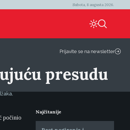
Subota, 8 augusta 2026.
Prijavite se na newsletter
uđujuću presudu
džaka.
Najčitanije
ić počinio
Rast negiranja i