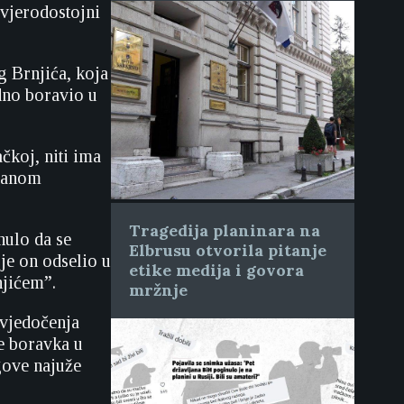
 vjerodostojni
g Brnjića, koja
dno boravio u
čkoj, niti ima
isanom
Tragedija planinara na
nulo da se
Elbrusu otvorila pitanje
 je on odselio u
etike medija i govora
njićem”.
mržnje
svjedočenja
e boravka u
gove najuže