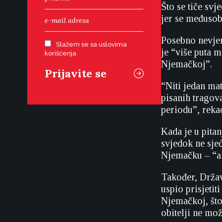
Što se tiče svj
jer se međusob
Posebno nevjer
Slažem se sa uslovima
je “više puta 
korišćenja
Njemačkoj”.
“Niti jedan ma
pisanih tragov
periodu”, rekao 
Kada je u pita
svjedok ne sjeć
Njemačku – “al
Također, Držav
uspio prisjeti
Njemačkoj, što
obitelji ne mož