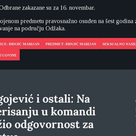
 Odbrane zakazane su za 16. novembar.
vojenom predmetu pravosnažno osuđen na šest godina 
ovanje na području Odžaka.
ICE: BRNJIĆ MARIJAN
PREDMET: BRNJIĆ MARIJAN
SEKSUALNO NASI
CEGOVINE
ojević i ostali: Na
erisanju u komandi
žio odgovornost za