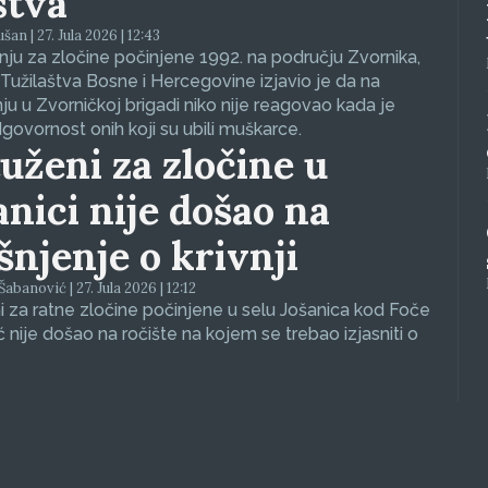
stva
an | 27. Jula 2026 | 12:43
ju za zločine počinjene 1992. na području Zvornika,
Tužilaštva Bosne i Hercegovine izjavio je da na
nju u Zvorničkoj brigadi niko nije reagovao kada je
dgovornost onih koji su ubili muškarce.
uženi za zločine u
anici nije došao na
ašnjenje o krivnji
abanović | 27. Jula 2026 | 12:12
 za ratne zločine počinjene u selu Jošanica kod Foče
ć nije došao na ročište na kojem se trebao izjasniti o