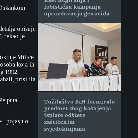
lobistička kampanja
m Dušankom
opravdavanja genocida
etalja opisuje
, rekao je
dokinje Milice
 osoba koja ih
na 1992.
hali, prisilila
še puta
Tužilaštvo BiH formiralo
predmet zbog kašnjenja
isplate odštete
e i pojasnio
zaštićenim
svjedokinjama