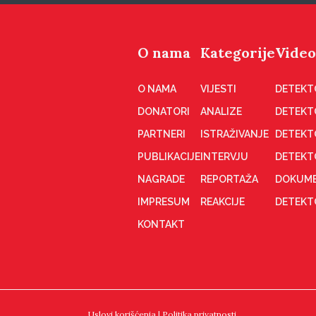
O nama
Kategorije
Video
O NAMA
VIJESTI
DETEKT
DONATORI
ANALIZE
DETEKT
PARTNERI
ISTRAŽIVANJE
DETEKT
PUBLIKACIJE
INTERVJU
DETEKT
NAGRADE
REPORTAŽA
DOKUME
IMPRESUM
REAKCIJE
DETEKTO
KONTAKT
Uslovi korišćenja
|
Politika privatnosti