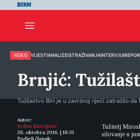
VIDEO
VIJESTI
ANALIZE
ISTRAŽIVANJA
INTERVJUI
REPOR
Brnjić: Tužila
Tužilaštvo BiH je u završnoj riječi zatražilo d
Autor:
Srđan Kureljušić
Tužitelj Mirosl
26. oktobra 2016. | 16:31
silovanje u ju
Podjeli članak: