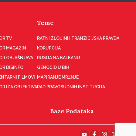
Teme
OR TV
RATNI ZLOČINI I TRANZICIJSKA PRAVDA
OR MAGAZIN
KORUPCIJA
OR OBJAŠNJAVA
RUSIJA NA BALKANU
OR DISINFO
GENOCID U BIH
NTARNI FILMOVI
MAPIRANJE MRŽNJE
R IZA OBJEKTIVA
RAD PRAVOSUDNIH INSTITUCIJA
Baze Podataka