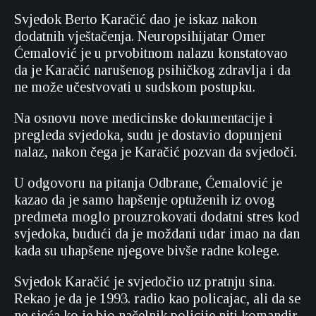
Svjedok Berto Karačić dao je iskaz nakon
dodatnih vještačenja. Neuropsihijatar Omer
Ćemalović je u prvobitnom nalazu konstatovao
da je Karačić narušenog psihičkog zdravlja i da
ne može učestvovati u sudskom postupku.
Na osnovu nove medicinske dokumentacije i
pregleda svjedoka, sudu je dostavio dopunjeni
nalaz, nakon čega je Karačić pozvan da svjedoči.
U odgovoru na pitanja Odbrane, Ćemalović je
kazao da je samo hapšenje optuženih iz ovog
predmeta moglo prouzrokovati dodatni stres kod
svjedoka, budući da je moždani udar imao na dan
kada su uhapšene njegove bivše radne kolege.
Svjedok Karačić je svjedočio uz pratnju sina.
Rekao je da je 1993. radio kao policajac, ali da se
ne sjeća ko je bio načelnik policije niti komandir,