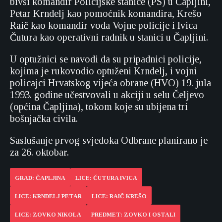
bivši komandir Policijske stanice (PS) u Čapljini,
Petar Krndelj kao pomoćnik komandira, Krešo
Raič kao komandir voda Vojne policije i Ivica
Čutura kao operativni radnik u stanici u Čapljini.
U optužnici se navodi da su pripadnici policije,
kojima je rukovodio optuženi Krndelj, i vojni
policajci Hrvatskog vijeća obrane (HVO) 19. jula
1993. godine učestvovali u akciji u selu Čeljevo
(općina Čapljina), tokom koje su ubijena tri
bošnjačka civila.
Saslušanje prvog svjedoka Odbrane planirano je
za 26. oktobar.
GRAD: ČAPLJINA
LICE: ČUTURA IVICA
LICE: KRNDELJ PETAR
LICE: RAIČ KREŠO
LICE: ZOVKO NIKOLA
PREDMET: ZOVKO I OSTALI