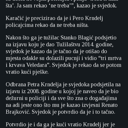
šta’. Ja sam rekao ‘ne treba’”, kazao je svjedok.
Karačić je precizirao da je i Pero Krndelj
policajcima rekao da ne treba ništa.
Nakon što ga je tužilac Stanko Blagić podsjetio
na izjavu koju je dao Tužilaštvu 2014. godine,
svjedok je kazao da je tačno da je otišao do
mjesta odakle su dolazili pucnji i vidio “tri mrtva
i krvava Veledara”. Svjedok je rekao da se potom
vratio kući pješke.
Odbrana Petra Krndelja je svjedoka podsjetila na
izjavu iz 2008. godine u kojoj je naveo da je bio
dežurni u policiji i da sve što zna o događajima
na adi jeste ono što mu je kazao izvjesni Renato
Brajković. Svjedok je potvrdio da je i to tačno.
Potvrdio je i da ga je kući vratio Krndelj jer je