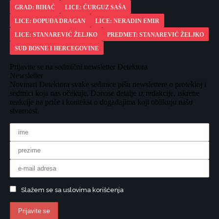
GRAD: BIHAĆ
LICE: ĆURGUZ SAŠA
LICE: DOPUĐA DRAGAN
LICE: NERADIN EMIR
LICE: STANAREVIĆ ŽELJKO
PREDMET: STANAREVIĆ ŽELJKO
SUD BOSNE I HERCEGOVINE
Prijavite se na sedmični newsletter Detektora
Newsletter
Novinari Detektora svake sedmice pišu newslettere o protekloj i
sedmici koja nas očekuje. Donose detalje iz redakcije, iskrene
reakcije na priče i kontekst o događajima koji oblikuju našu
stvarnost.
Slažem se sa uslovima korišćenja