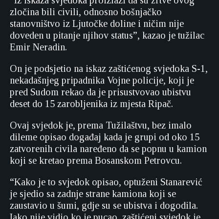
“Iz iskaza svjedoka proizlazi da su žrtve ovog
zločina bili civili, odnosno bošnjačko
stanovništvo iz Ljutočke doline i ničim nije
doveden u pitanje njihov status”, kazao je tužilac
Emir Neradin.
On je podsjetio na iskaz zaštićenog svjedoka S-1,
nekadašnjeg pripadnika Vojne policije, koji je
pred Sudom rekao da je prisustvovao ubistvu
deset do 15 zarobljenika iz mjesta Ripač.
Ovaj svjedok je, prema Tužilaštvu, bez imalo
dileme opisao događaj kada je grupi od oko 15
zatvorenih civila naređeno da se popnu u kamion
koji se kretao prema Bosanskom Petrovcu.
“Kako je to svjedok opisao, optuženi Stanarević
je sjedio sa zadnje strane kamiona koji se
zaustavio u šumi, gdje su se ubistva i dogodila.
Iako nije vidio ko je pucao, zaštićeni svjedok je