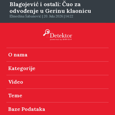
Blagojević i ostali: Čuo za
odvođenje u Gerinu klaonicu
Elmedina Šabanović | 20. Jula 2026 | 14:22
O nama
Kategorije
Video
Teme
Baze Podataka