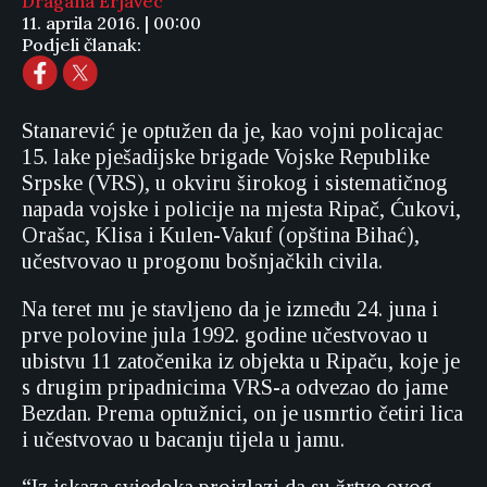
Dragana Erjavec
11. aprila 2016. | 00:00
Podjeli članak:
Stanarević je optužen da je, kao vojni policajac
15. lake pješadijske brigade Vojske Republike
Srpske (VRS), u okviru širokog i sistematičnog
napada vojske i policije na mjesta Ripač, Ćukovi,
Orašac, Klisa i Kulen-Vakuf (opština Bihać),
učestvovao u progonu bošnjačkih civila.
Na teret mu je stavljeno da je između 24. juna i
prve polovine jula 1992. godine učestvovao u
ubistvu 11 zatočenika iz objekta u Ripaču, koje je
s drugim pripadnicima VRS-a odvezao do jame
Bezdan. Prema optužnici, on je usmrtio četiri lica
i učestvovao u bacanju tijela u jamu.