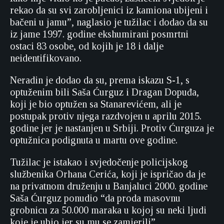
rekao da su svi zarobljenici iz kamiona ubijeni i
bačeni u jamu”, naglasio je tužilac i dodao da su
iz jame 1997. godine ekshumirani posmrtni
ostaci 83 osobe, od kojih je 18 i dalje
neidentifikovano.
Neradin je dodao da su, prema iskazu S-1, s
optuženim bili Saša Ćurguz i Dragan Dopuđa,
koji je bio optužen sa Stanarevićem, ali je
postupak protiv njega razdvojen u aprilu 2015.
godine jer je nastanjen u Srbiji. Protiv Ćurguza je
optužnica podignuta u martu ove godine.
Tužilac je istakao i svjedočenje policijskog
službenika Orhana Cerića, koji je ispričao da je
na privatnom druženju u Banjaluci 2000. godine
Saša Ćurguz ponudio “da proda masovnu
grobnicu za 50.000 maraka u kojoj su neki ljudi
koje je ubio jer su mu se zamjerili”.